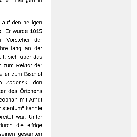
chen Heiligen in
 auf den heiligen
e. Er wurde 1815
r Vorsteher der
Jahre lang an der
it, sich über das
r zum Rektor der
e er zum Bischof
on Zadonsk, den
ster des Örtchens
heophan mit Arndt
ristentum“ kannte
reitet war. Unter
urch die eifrige
seinen gesamten