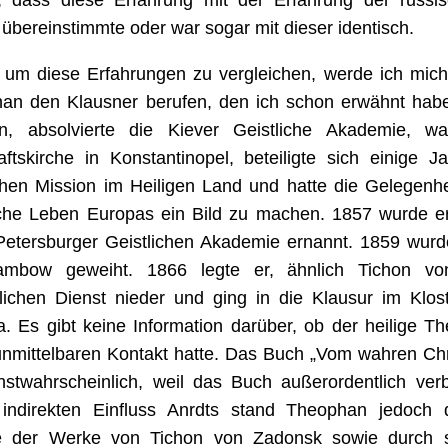
, dass diese Erfahrung mit der Erfahrung der russis
übereinstimmte oder war sogar mit dieser identisch.
, um diese Erfahrungen zu vergleichen, werde ich mich
an den Klausner berufen, den ich schon erwähnt hab
n, absolvierte die Kiever Geistliche Akademie, wa
aftskirche in Konstantinopel, beteiligte sich einige 
chen Mission im Heiligen Land und hatte die Gelegenhe
liche Leben Europas ein Bild zu machen. 1857 wurde e
Petersburger Geistlichen Akademie ernannt. 1859 wurd
ambow geweiht. 1866 legte er, ähnlich Tichon v
flichen Dienst nieder und ging in die Klausur im Klo
. Es gibt keine Information darüber, ob der heilige T
unmittelbaren Kontakt hatte. Das Buch „Vom wahren Ch
hstwahrscheinlich, weil das Buch außerordentlich verb
indirekten Einfluss Anrdts stand Theophan jedoch d
e der Werke von Tichon von Zadonsk sowie durch 