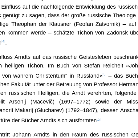
 Einfluss auf die nachfolgende Entwicklung des russisc
 genügt zu sagen, dass der große russische Theologe un
ilige Theophan der Klausner (Feofan Zatvornik) – auf
en kommen werde – schätzte Tichon von Zadonsk über 
[4]
n
.
fluss Arndts auf das russische Geistesleben beschränkt
n heiligen Tichon. Im Buch von Stefan Reichelt «Joh
[5]
 von wahrem Christentum“ in Russland»
– das Buch 
chen Fakultät unter der Betreuung von Professor Herma
den russischen Heiligen, die Arndt verehrten, folgen
olit Arsenij (Macevič) (1697–1772) sowie der Miss
andrit Makarij (Glucharev) (1792–1847), dessen Ansch
[6]
türe der Bücher Arndts sich ausformten
.
ntritt Johann Arndts in den Raum des russischen Ge