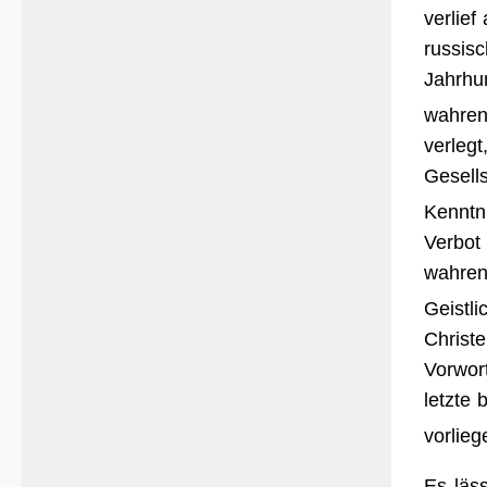
verlie
russis
Jahrhu
wahren
verleg
Gesell
Kenntn
Verbot
wahren
Geistl
Christ
Vorwort
letzte 
vorlieg
Es läs