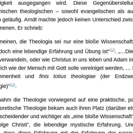
igkeit ausgegangen wird. Diese Gegenüberstell
ischen theologischen – sowohl evangelischen als a
n geläufig. Arndt machte jedoch keinen Unterschied zwi
enen. Er schrieb:
 meinen, die Theologia sei nur eine bloße Wissenschaf
[12]
 doch eine lebendige Erfahrung und Übung ist“
. „…Die
erwandeln, oder wie Christus in uns leben und Adam in 
ich wie der Mensch mit Gott solle vereiniget werden, …
ommenheit und
finis totius theologiae
(der Endzwe
[13]
ie)“
.
nahm die Theologie vorwiegend auf eine praktische, pa
oretische Theologie bekam auch ihren Platz (darüber et
tscheidender und wichtiger als „eine bloße Wissenschaft“
olge Christi”, die lebendige mystische Erfahrung. Un