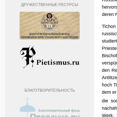
ДРУЖЕСТВЕННЫЕ РЕСУРСЫ
hervors
deren 
Tichon
russis
studie
Prieste
Bisch
verspür
den Re
Antlitz
hoch Ti
БЛАГОТВОРИТЕЛЬНОСТЬ
dem er 
die so
nachah
Werk, 