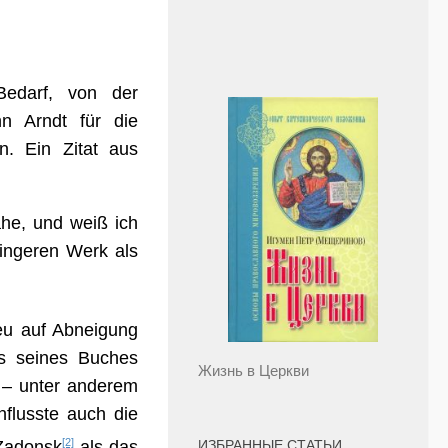
edarf, von der
n Arndt für die
n. Ein Zitat aus
ahe, und weiß ich
ringeren Werk als
ieu auf Abneigung
ss seines Buches
Жизнь в Церкви
 – unter anderem
nflusste auch die
[2]
ИЗБРАННЫЕ СТАТЬИ
 Zadonsk
als das