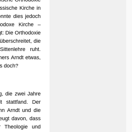
ssische Kirche in
onnte dies jedoch
hodoxe Kirche –
t: Die Orthodoxie
überschreitet, die
ttenlehre ruht.
ners Arndt etwas,
es doch?
, die zwei Jahre
 stattfand. Der
nn Arndt und die
zeugt davon, dass
r Theologie und