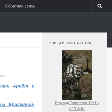
Обратная связь
_
КНИГИ ИГУМЕНА ПЕТРА
024
ганн Арндт и
Герхард Терстеген. ПУТЬ
ны Брискиной-
ИСТИНЫ