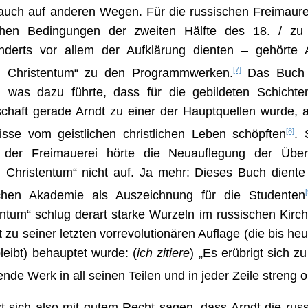
f auch auf anderen Wegen. Für die russischen Freimaure
chen Bedingungen der zweiten Hälfte des 18. / zu
nderts vor allem der Aufklärung dienten – gehörte
[7]
 Christentum“ zu den Programmwerken.
Das Buch 
t, was dazu führte, dass für die gebildeten Schichte
schaft gerade Arndt zu einer der Hauptquellen wurde, a
[8]
isse vom geistlichen christlichen Leben schöpften
. 
 der Freimauerei hörte die Neuauflegung der Übe
 Christentum“ nicht auf. Ja mehr: Dieses Buch diente
[
ichen Akademie als Auszeichnung für die Studenten
entum“ schlug derart starke Wurzeln im russischen Kirc
 zu seiner letzten vorrevolutionären Auflage (die bis heu
bleibt) behauptet wurde: (
ich zitiere
) „Es erübrigt sich z
ende Werk in all seinen Teilen und in jeder Zeile streng o
st sich also mit gutem Recht sagen, dass Arndt die rus