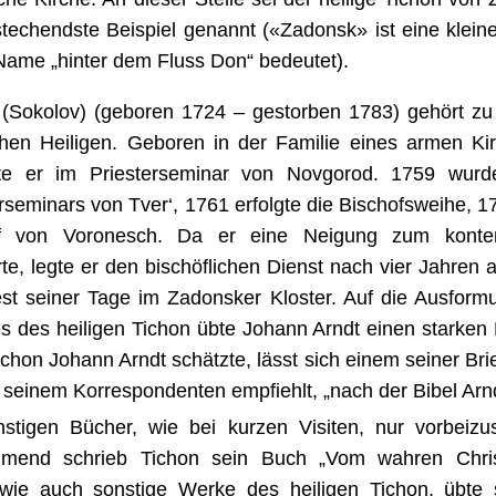
techendste Beispiel genannt («Zadonsk» ist eine kleine
Name „hinter dem Fluss Don“ bedeutet).
 (Sokolov) (geboren 1724 – gestorben 1783) gehört zu
chen Heiligen. Geboren in der Familie eines armen Ki
rte er im Priesterseminar von Novgorod. 1759 wurd
rseminars von Tver‘, 1761 erfolgte die Bischofsweihe, 
of von Voronesch. Da er eine Neigung zum konte
te, legte er den bischöflichen Dienst nach vier Jahren 
st seiner Tage im Zadonsker Kloster. Auf die Ausform
es des heiligen Tichon übte Johann Arndt einen starken 
chon Johann Arndt schätzte, lässt sich einem seiner Bri
seinem Korrespondenten empfiehlt, „nach der Bibel Arnd
nstigen Bücher, wie bei kurzen Visiten, nur vorbeizu
mend schrieb Tichon sein Buch „Vom wahren Chris
wie auch sonstige Werke des heiligen Tichon, übte s