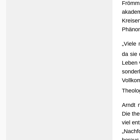
Frömm
akadem
Kreise
Phänom
„Viele
da sie
Leben v
sonderl
Vollk
Theolog
Arndt 
Die the
viel en
„Nachf