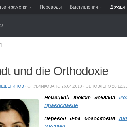
тьи и заметки
Переводы
Выступления
Друзья
ru
Я
dt und die Orthodoxie
МЕЩЕРИНОВ
· ОПУБЛИКОВАНО
26.04.2013
· ОБНОВЛЕНО
20.12.2
Немецкий текст доклада
Ио
Православие
Перевод д-ра богословия
Ан
Мюллер