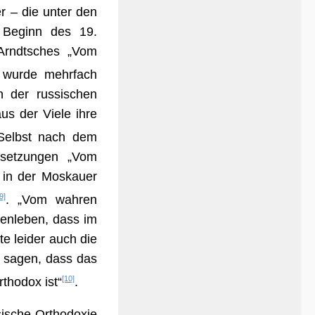
r – die unter den
 Beginn des 19.
 Arndtsches „Vom
wurde mehrfach
n der russischen
us der Viele ihre
Selbst nach dem
rsetzungen „Vom
 in der Moskauer
9]
. „Vom wahren
henleben, dass im
te leider auch die
u sagen, dass das
[10]
rthodox ist“
.
sische Orthodoxie