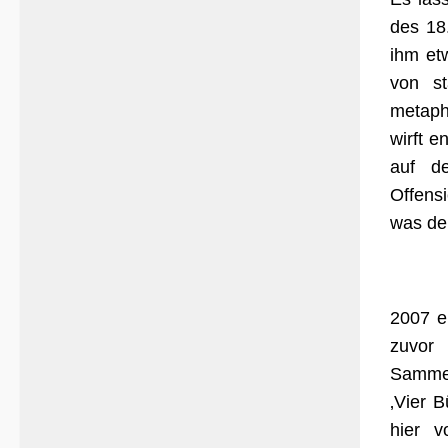
des 18
ihm etw
von st
metapho
wirft e
auf de
Offensi
was de
2007 e
zuvor 
Sammel
‚Vier 
hier v