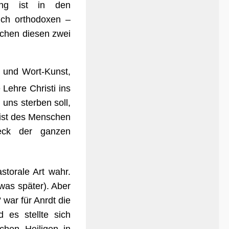
ung ist in den
uch orthodoxen –
schen diesen zwei
t und Wort-Kunst,
 Lehre Christi ins
uns sterben soll,
 ist des Menschen
ck der ganzen
storale Art wahr.
was später). Aber
 war für Anrdt die
d es stellte sich