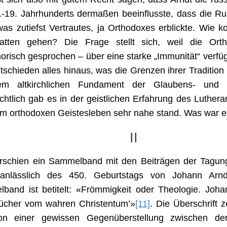
.-19. Jahrhunderts dermaßen beeinflusste, dass die Ru
as zutiefst Vertrautes, ja Orthodoxes erblickte. Wie k
atten gehen? Die Frage stellt sich, weil die Ort
risch gesprochen – über eine starke „Immunität“ verfüg
ntschieden alles hinaus, was die Grenzen ihrer Tradition 
m altkirchlichen Fundament der Glaubens- und Si
chtlich gab es in der geistlichen Erfahrung des Luthera
m orthodoxen Geistesleben sehr nahe stand. Was war 
II
rschien ein Sammelband mit den Beiträgen der Tagung
anlässlich des 450. Geburtstags von Johann Arndt
band ist betitelt: «Frömmigkeit oder Theologie. Joha
Bücher vom wahren Christentum’»
[11]
. Die Überschrift 
on einer gewissen Gegenüberstellung zwischen de