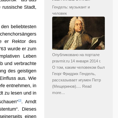
 russische Stadt,
Гендель: музыкант и
человек
 den beliebtesten
rchenchorsängers
e er Rektor des
1763 wurde er zum
Опубликовано на портале
mplativen Leben
pravmir.ru 14 января 2014 г.
ab und verbrachte
О том, каким человеком был
ung des geistigen
Георг Фридрих Гендель,
Einfluss aus. Wie
рассказывает игумен Петр
efe entnehmen, in
(Мещеринов).…
Read
t zu lesen und in
more…
[3]
schauen“
. Arndt
tentum“. Dieses
einerseits einen