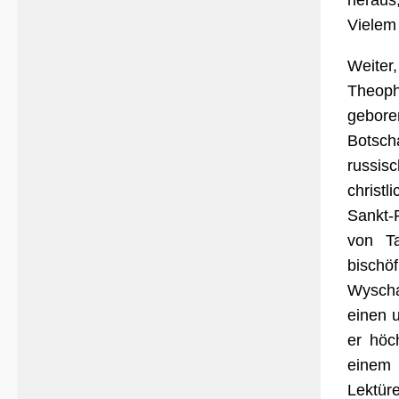
heraus
Vielem 
Weiter
Theoph
gebore
Botsch
russis
christ
Sankt-
von T
bischö
Wyscha
einen 
er höc
einem 
Lektür