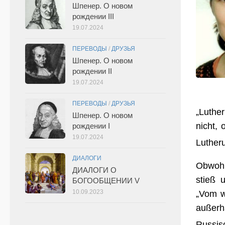
Шпенер. О новом
рождении III
19.07.2024
ПЕРЕВОДЫ
/
ДРУЗЬЯ
Шпенер. О новом
рождении II
19.07.2024
ПЕРЕВОДЫ
/
ДРУЗЬЯ
„Luther
Шпенер. О новом
nicht, 
рождении I
19.07.2024
Luther
ДИАЛОГИ
Obwohl
ДИАЛОГИ О
stieß 
БОГООБЩЕНИИ V
10.09.2023
„Vom w
außerh
Russisc