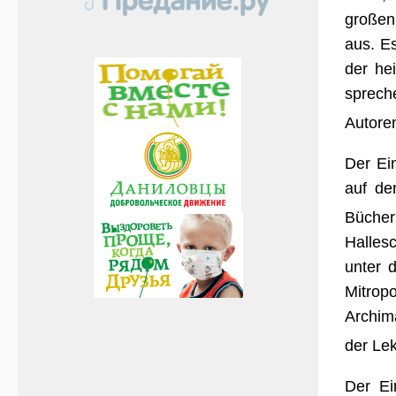
großen
aus. Es
der he
sprech
Autore
Der Ein
auf de
Bücher
Halles
unter 
Mitrop
Archim
der Lek
Der Ei