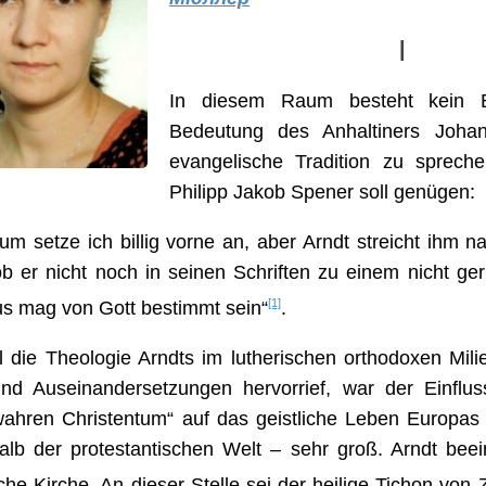
I
In diesem Raum besteht kein B
Bedeutung des Anhaltiners Johan
evangelische Tradition zu spreche
Philipp Jakob Spener soll genügen:
um setze ich billig vorne an, aber Arndt streicht ihm n
ob er nicht noch in seinen Schriften zu einem nicht ge
[1]
us mag von Gott bestimmt sein“
.
 die Theologie Arndts im lutherischen orthodoxen Mil
und Auseinandersetzungen hervorrief, war der Einflu
ahren Christentum“ auf das geistliche Leben Europas
alb der protestantischen Welt – sehr groß. Arndt beei
he Kirche. An dieser Stelle sei der heilige Tichon von