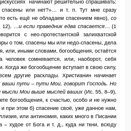
в дискуссиях начинают решительно спрашивать:
 спасены или нет?»… и т. п. Тут мне сразу
 (то есть ещё не обладаем спасением явно),
со
, 12), …
и если праведник едва спасается
… (1
ворится с нео-протестантской залихватской
воры о том, спасены мы или недо-спасены, дела
ия, или, иными словами, богообщения, остаётся
 человек сомневается, или, наоборот, себя
и. Когда же богообщение вступает в свою силу,
всем другие расклады. Христианин начинает
 ваши пути – пути Мои, говорит Господь. Но
 и мысли Мои выше мыслей ваших
(Ис. 55, 8–9),
вете богообщения, к счастью, особо и не нужно
 и при этом б) спасение своё, уже данное нам,
ллизия, или антиномия, каких много в Писании
 – худое от Бога и т. д., куда ни ткни, всюду