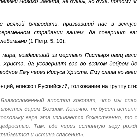
елями Нового Завета, не буквы, но духа, потому ч
е всякой благодати, призвавший нас в вечну
овременном страдании вашем, да совершит вас
олебимыми
(1 Петр. 5, 10).
 мира, воздвигший из мертвых Пастыря овец вели
а Христа, да усовершит вас во всяком добром дел
годное Ему через Иисуса Христа. Ему слава во веки
нций, епископ Руспийский, толкование на группу стих
«Благословенный апостол говорит, что мы спас
является даром Божиим. Конечно, не будет истинн
поскольку вера эта изливается божественно, то о
щедростью. Там, где через истинную веру рожда
прибавится и истина спасения».