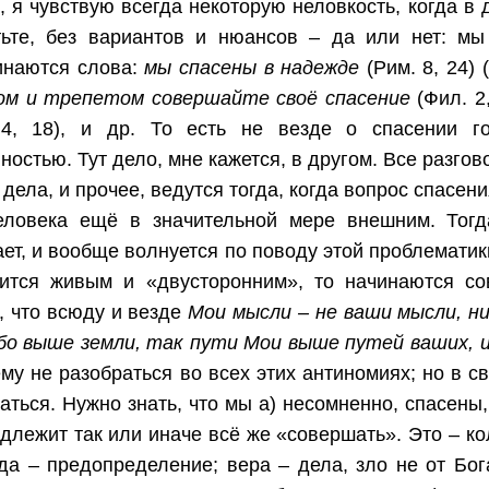
, я чувствую всегда некоторую неловкость, когда 
тьте, без вариантов и нюансов – да или нет: мы
инаются слова:
мы спасены в надежде
(Рим. 8, 24)
ом и трепетом совершайте своё спасение
(Фил. 2
 4, 18), и др. То есть не везде о спасении го
ностью. Тут дело, мне кажется, в другом. Все разго
 дела, и прочее, ведутся тогда, когда вопрос спасен
еловека ещё в значительной мере внешним. Тогда
ет, и вообще волнуется по поводу этой проблематик
вится живым и «двусторонним», то начинаются со
, что всюду и везде
Мои мысли – не ваши мысли, ни
ебо выше земли, так пути Мои выше путей ваших,
ему не разобраться во всех этих антиномиях; но в с
аться. Нужно знать, что мы а) несомненно, спасены,
длежит так или иначе всё же «совершать». Это – ко
да – предопределение; вера – дела, зло не от Бога