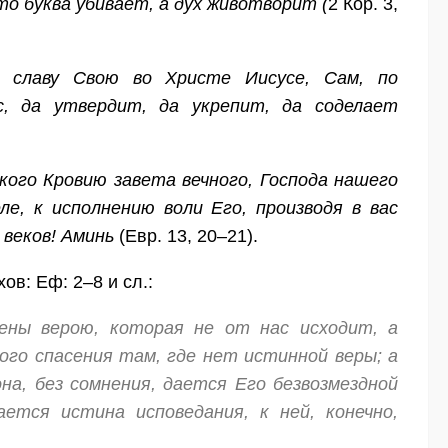
то буква убивает, а дух животворит (
2 Кор. 3,
ю славу Свою во Христе Иисусе, Сам, по
, да утвердит, да укрепит, да соделает
кого Кровию завета вечного, Господа нашего
е, к исполнению воли Его, производя в вас
 веков! Аминь
(Евр. 13, 20–21).
ов: Еф: 2–8 и сл.:
ены верою, которая не от нас исходит, а
ого спасения там, где нет истинной веры; а
на, без сомнения, дается Его безвозмездной
ется истина исповедания, к ней, конечно,