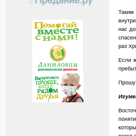
Таким 
внутри
нас до
спасен
раз Хр
Если ж
пребыт
Прошу 
Игуме
Восто
понят
которы