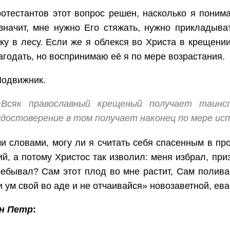
отестантов этот вопрос решен, насколько я поним
значит, мне нужно Его стяжать, нужно прикладыват
ку в лесу. Если же я облекся во Христа в крещени
агодать, но воспринимаю её я по мере возрастания.
Подвижник.
«Всяк православный крещеный получает таинс
удостоверение в том получает наконец по мере исп
и словами, могу ли я считать себя спасенным в пр
й, а потому Христос так изволил: меня избрал, при
ебывал? Сам этот плод во мне растит, Сам поливает
 ум свой во аде и не отчаивайся» новозаветной, ев
н Петр
: