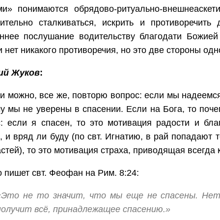
ми» понимаются обрядово-ритуально-внешнеаскет
вительно сталкиваться, искрить и противоречить
еннее послушание водительству благодати Божией
 нет никакого противоречия, но это две стороны одн
ий Жуков
:
и можно, все же, повторю вопрос: если мы надеемся 
у мы не уверены в спасении. Если на Бога, то по
: если я спасен, то это мотивация радости и бл
, и вряд ли буду (по свт. Игнатию, в рай попадают
астей), то это мотивация страха, приводящая всегда 
о пишет свт. Феофан на Рим. 8:24:
«Это не то значит, что мы еще не спасены. Нет
получит всё, принадлежащее спасению.»