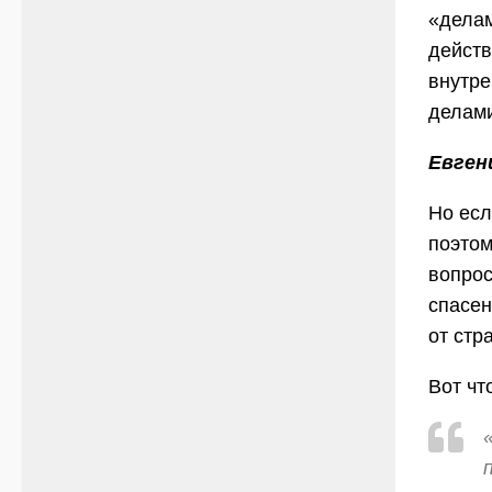
«дела
дейст
внутр
делами
Евген
Но есл
поэтом
вопрос
спасен
от стр
Вот чт