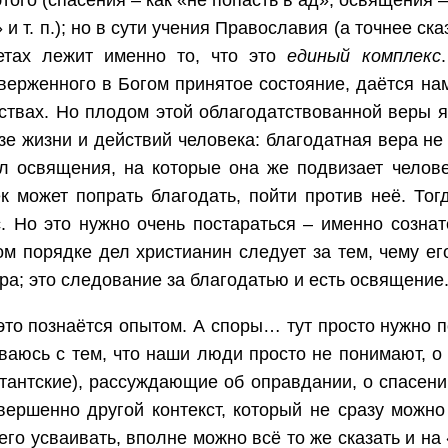
этого (спасения – как «не попасть в ад», освящения 
 и т. п.); но в сути учения Православия (а точнее с
етах лежит именно то, что это
единый комплекс
верженного в Богом принятое состояние, даётся на
ствах. Но плодом этой облагодатствованной веры 
зе жизни и действий человека: благодатная вера не
л освящения, на которые она же подвизает человек
к может попрать благодать, пойти против неё. Тог
. Но это нужно очень постараться – именно сознат
м порядке дел христианин следует за тем, чему ег
ра; это следование за благодатью и есть освящение
это познаётся опытом. А споры… тут просто нужно п
ваюсь с тем, что наши люди просто не понимают, о
тантские), рассуждающие об оправдании, о спасении
вершенно другой контекст, который не сразу можн
его усваивать, вполне можно всё то же сказать и на 