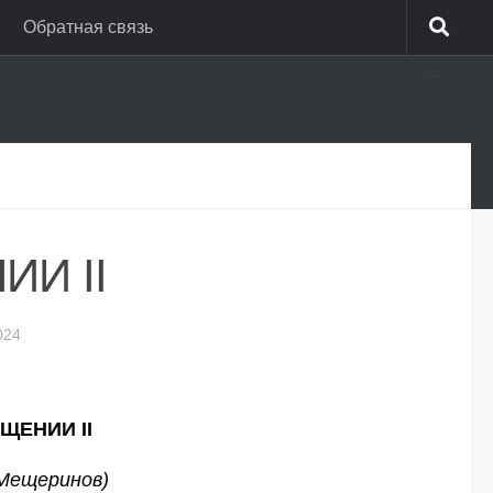
Обратная связь
_
И II
024
ЩЕНИИ II
(Мещеринов)