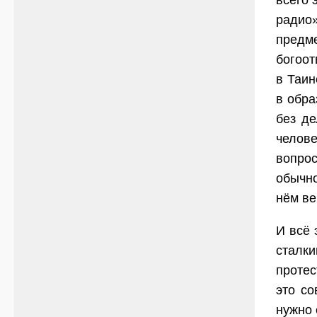
всего 
радио»
предм
богоот
в Таин
в обра
без де
челове
вопрос
обычно
нём ве
И всё 
сталки
протес
это со
нужно 