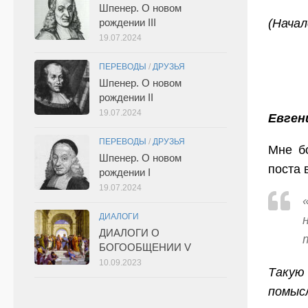
Шпенер. О новом
рождении III
(Нача
19.07.2024
ПЕРЕВОДЫ
/
ДРУЗЬЯ
Шпенер. О новом
рождении II
19.07.2024
Евген
ПЕРЕВОДЫ
/
ДРУЗЬЯ
Мне б
Шпенер. О новом
поста 
рождении I
19.07.2024
ДИАЛОГИ
ДИАЛОГИ О
БОГООБЩЕНИИ V
10.09.2023
Такую
помысл