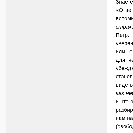
Знаете
«Отве
вспом
страх
Петр.
уверен
или не
для ч
убежда
стано
видеть
как н
и что 
разбир
нам на
(свобо