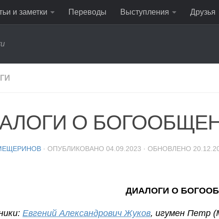
тьи и заметки
Переводы
Выступления
Друзья
ru
ГИ
АЛОГИ О БОГООБЩЕНИ
МЕЩЕРИНОВ
· ОПУБЛИКОВАНО
04.09.2023
· ОБНОВЛЕНО
20.12.2
ДИАЛОГИ О БОГООБ
ники:
Евгений Александрович Жуков
, игумен Петр 