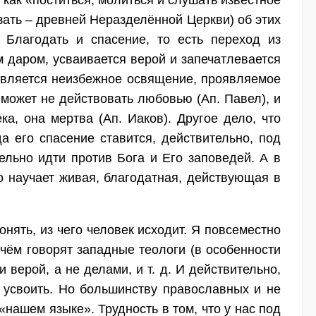
– как «поститься, молиться и слушать известное
казать – древней Неразделённой Церкви) об этих
. Благодать и спасение, то есть переход из
м даром, усваивается верой и запечатлевается
является неизбежное освящение, проявляемое
 может не действовать любовью (Ап. Павел), и
а, она мертва (Ап. Иаков). Другое дело, что
да его спасение ставится, действительно, под
ельно идти против Бога и Его заповедей. А в
о научает живая, благодатная, действующая в
.
онять, из чего человек исходит. Я повсеместно
 чём говорят западные теологи (в особенности
 верой, а не делами, и т. д. И действительно,
о усвоить. Но большинству православных и не
«нашем языке». Трудность в том, что у нас под