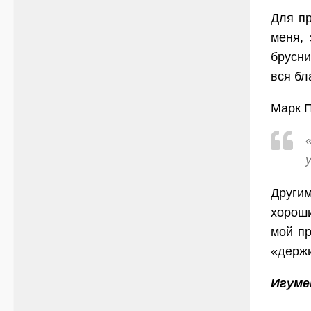
Для пр
меня, 
брусни
вся бл
Марк 
Другим
хороши
мой пр
«держи
Игуме