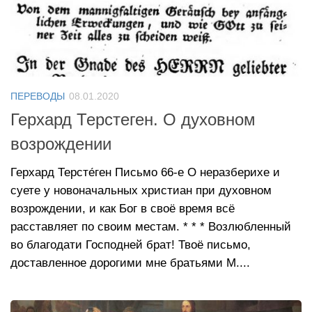
ПЕРЕВОДЫ
08.01.2020
Герхард Терстеген. О духовном
возрождении
Герхард Терсте́ген Письмо 66-е О неразберихе и
суете у новоначальных христиан при духовном
возрождении, и как Бог в своё время всё
расставляет по своим местам. * * * Возлюбленный
во благодати Господней брат! Твоё письмо,
доставленное дорогими мне братьями М....