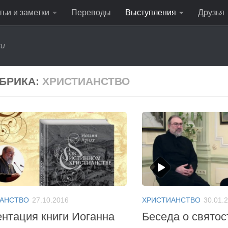
тьи и заметки
Переводы
Выступления
Друзья
ru
БРИКА:
ХРИСТИАНСТВО
АНСТВО
27.10.2016
ХРИСТИАНСТВО
30.01.
нтация книги Иоганна
Беседа о святос