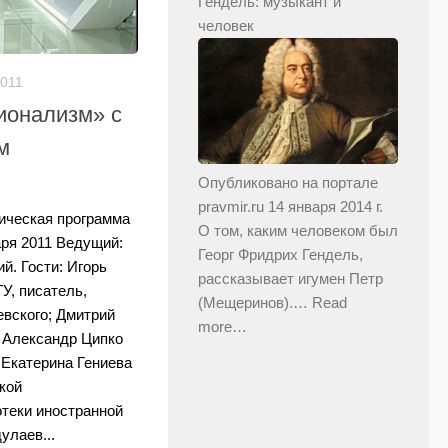
Гендель: музыкант и
человек
2011
ионализм» с
м
Опубликовано на портале
pravmir.ru 14 января 2014 г.
ическая программа
О том, каким человеком был
аря 2011 Ведущий:
Георг Фридрих Гендель,
й. Гости: Игорь
рассказывает игумен Петр
У, писатель,
(Мещеринов).…
Read
вского; Дмитрий
more…
 Александр Ципко
 Екатерина Гениева
кой
отеки иностранной
улаев...