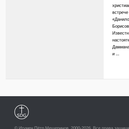
христиа
встрече
«Данило
Борисов
Известн
настоят
Дамиана
и ...
© Игумен Пётр Мещеринов, 2000-2026. Все права защищ