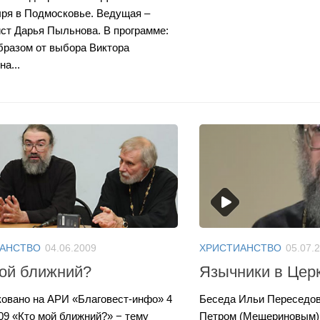
ря в Подмосковье. Ведущая –
ст Дарья Пыльнова. В программе:
бразом от выбора Виктора
а...
АНСТВО
04.06.2009
ХРИСТИАНСТВО
05.07.
мой ближний?
Язычники в Цер
овано на АРИ «Благовест-инфо» 4
Беседа Ильи Переседов
09 «Кто мой ближний?» − тему
Петром (Мещериновым