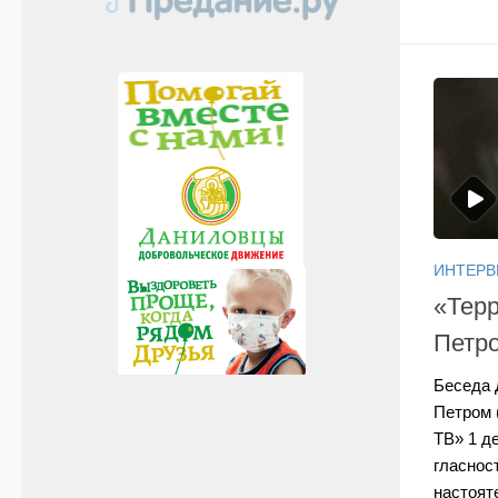
ИНТЕР
«Терр
Петр
Беседа 
Петром 
ТВ» 1 де
гласнос
настоят