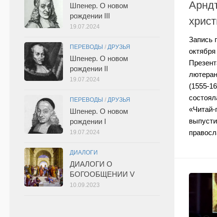
Арнд
Шпенер. О новом
рождении III
христ
19.07.2024
Запись п
ПЕРЕВОДЫ
/
ДРУЗЬЯ
октября
Шпенер. О новом
Презент
рождении II
лютеран
19.07.2024
(1555-1
состоял
ПЕРЕВОДЫ
/
ДРУЗЬЯ
«Читай-
Шпенер. О новом
выпусти
рождении I
правосл
19.07.2024
ДИАЛОГИ
ДИАЛОГИ О
БОГООБЩЕНИИ V
10.09.2023