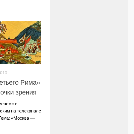
2010
етьего Рима»
точки зрения
менем» с
ским на телеканале
 Тема: «Москва —