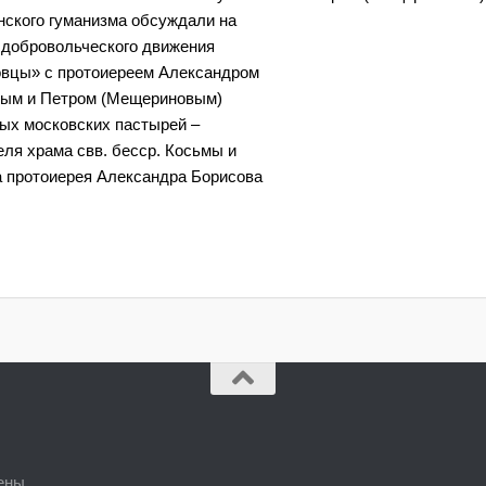
нского гуманизма обсуждали на
 добровольческого движения
вцы» с протоиереем Александром
ым и Петром (Мещериновым)
ых московских пастырей –
еля храма свв. бесср. Косьмы и
 протоиерея Александра Борисова
ены