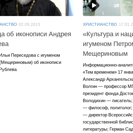
АНСТВО
02.09.2013
ХРИСТИАНСТВО
17.01.
а об иконописи Андрея
«Культура и нац
ева
игуменом Петро
Мещериновым
Ильи Переседова с игуменом
(Мещериновым) об иконописи
Информационно-аналит
 Рублева
«Тем временем» 17 янв
Александр Архангельски
Волгин — профессор МГ
президент фонда Достое
Володихин — писатель;
— философ, политолог;
— директор Всероссийс
государственной библи
литературы; Герман Сад