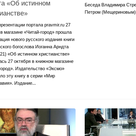
та «Об истинном
Беседа Владимира Стре
ианстве»
Петром (Мещериновым)
резентации портала pravmir.ru 27
 в магазине «Читай-город» прошла
ация нового русского издания книги
ского богослова Иоганна Арндта
621) «Об истинном христианстве»
ась 27 октября в книжном магазине
город». Издательство «Эксмо»
ло эту книгу в серии «Мир
авия». Издание...