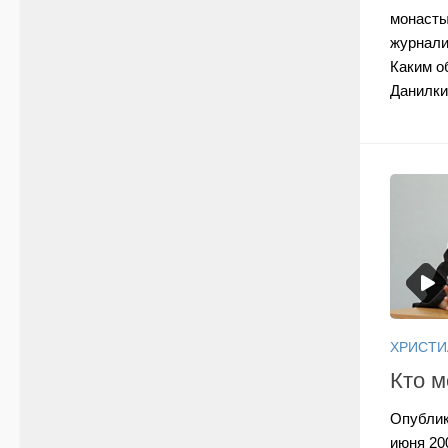
монасты
журнали
Каким о
Данилкин
ХРИСТИ
Кто 
Опублик
июня 20