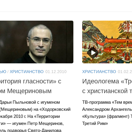
ВЬЮ
/
ХРИСТИАНСТВО
01.12.2010
ХРИСТИАНСТВО
01.02.
итория гласности» с
Идеологема «Тр
ом Мещериновым
с христианской 
Дарьи Пыльновой с игуменом
ТВ-программа «Тем вре
(Мещериновым) на «Ходорковский
Александром Архангель
кабря 2010 г. На «Территории
«Культура» (фрагмент)
ти» — игумен Петр Мещеринов,
Третий Рим»
ель подворья Свято-Данилова