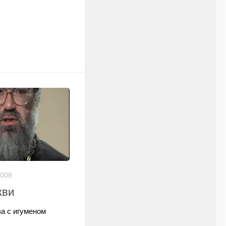
2008
кви
а с игуменом
)