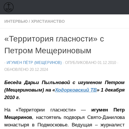
Перейти к содержимому
ИНТЕРВЬЮ
/
ХРИСТИАНСТВО
«Территория гласности» с
Петром Мещериновым
-
ИГУМЕН ПЁТР (МЕЩЕРИНОВ)
· ОПУБЛИКОВАНО
01.12.2010
·
ОБНОВЛЕНО
20.12.2024
Беседа Дарьи Пыльновой с игуменом Петром
(Мещериновым) на «
Ходорковский ТВ
» 1 декабря
2010 г.
На «Территории гласности» —
игумен Петр
Мещеринов
, настоятель подворья Свято-Данилова
монастыря в Подмосковье. Ведущая – журналист