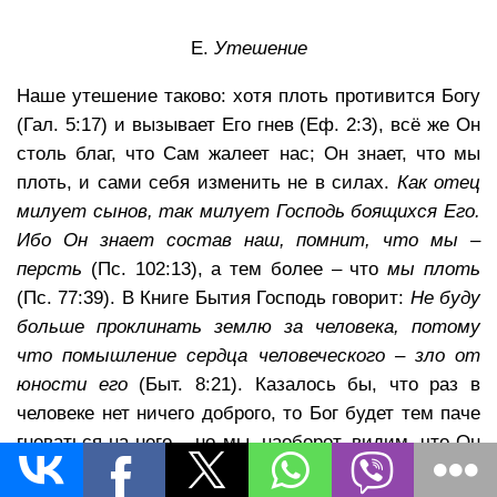
E.
Утешение
Наше утешение таково: хотя плоть противится Богу
(Гал. 5:17) и вызывает Его гнев (Еф. 2:3), всё же Он
столь благ, что Сам жалеет нас; Он знает, что мы
плоть, и сами себя изменить не в силах.
Как отец
милует сынов, так милует Господь боящихся Его.
Ибо Он знает состав наш, помнит, что мы –
персть
(Пс. 102:13), а тем более – что
мы плоть
(Пс. 77:39). В Книге Бытия Господь говорит:
Не буду
больше проклинать землю за человека, потому
что помышление сердца человеческого – зло от
юности его
(Быт. 8:21). Казалось бы, что раз в
человеке нет ничего доброго, то Бог будет тем паче
гневаться на него – но мы, наоборот, видим, что Он
тем больше нас милует. И в этом, бесспорно,