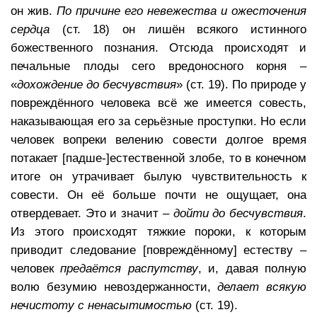
он жив.
По причине его невежества и ожесточения
сердца
(ст. 18) он лишён всякого истинного
божественного познания. Отсюда происходят и
печальные плоды сего вредоносного корня –
«
дохождение до бесчувствия
» (ст. 19). По природе у
повреждённого человека всё же имеется совесть,
наказывающая его за серьёзные проступки. Но если
человек вопреки велению совести долгое время
потакает [падше-]естественной злобе, то в конечном
итоге он утрачивает былую чувствительность к
совести. Он её больше почти не ощущает, она
отвердевает. Это и значит –
дойти до бесчувствия
.
Из этого происходят тяжкие пороки, к которым
приводит следование [повреждённому] естеству –
человек
предаётся распутству
, и, давая полную
волю безумию невоздержанности,
делает всякую
нечистоту с ненасытимостью
(ст. 19).