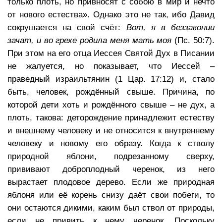
только плоть, но привносят с собою в мир и нечто
от нового естества». Однако это не так, ибо Давид
сокрушается на свой счёт:
Вот, я в беззаконии
зачат, и во грехе родила меня мать моя
(Пс. 50:7).
При этом на его отца Иессея Святой Дух в Писании
не жалуется, но показывает, что Иессей –
праведный израильтянин (1 Цар. 17:12) и, стало
быть, человек, рождённый свыше. Причина, по
которой дети хоть и рождённого свыше – не дух, а
плоть, такова: деторождение принадлежит естеству
и внешнему человеку и не относится к внутреннему
человеку и новому его образу. Когда к стволу
природной яблони, подрезанному сверху,
прививают доброплодный черенок, из него
вырастает плодовое дерево. Если же природная
яблоня или её корень снизу даёт свои побеги, то
они остаются дикими, каким был ствол от природы,
если не привить к нему черенок. Поскольку