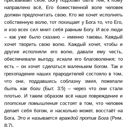
присваивает себе. Богу подобает быть Тем, к Кому
направлено всё, Его божественной воле человек
должен предпочитать свою. Кто же хочет исполнять
собственную волю, тот похищает у Бога то, что Его,
и изо всех сил мнит себя равным Богу. И все люди
– как уже было сказано – именно таковы. Каждый
хочет творить свою волю. Каждый хочет, чтобы и
другие исполняли его волю, давали ему честь,
обеспечивали выгоду, искали его благоволения; то
есть – он хочет сделаться маленьким богом. Так и
грехопадение наших прародителей состояло в том,
что они, поддавшись соблазну змия, пожелали
быть как боги
(Быт. 3:5) – через что они стали
плотью. И таким образом всё наше повреждение и
плотские помышления
состоят в том, что человек
делает себя богом, и насколько может, восстаёт на
Бога. Это и называется
враждой против Бога
(Рим.
8:7).