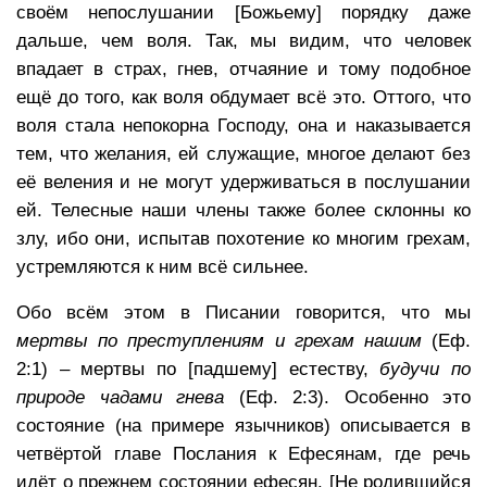
своём непослушании [Божьему] порядку даже
дальше, чем воля. Так, мы видим, что человек
впадает в страх, гнев, отчаяние и тому подобное
ещё до того, как воля обдумает всё это. Оттого, что
воля стала непокорна Господу, она и наказывается
тем, что желания, ей служащие, многое делают без
её веления и не могут удерживаться в послушании
ей. Телесные наши члены также более склонны ко
злу, ибо они, испытав похотение ко многим грехам,
устремляются к ним всё сильнее.
Обо всём этом в Писании говорится, что мы
мертвы по преступлениям и грехам нашим
(Еф.
2:1) – мертвы по [падшему] естеству,
будучи по
природе чадами гнева
(Еф. 2:3). Особенно это
состояние (на примере язычников) описывается в
четвёртой главе Послания к Ефесянам, где речь
идёт о прежнем состоянии ефесян. [Не родившийся