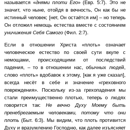
называется «
днями плоти Его
» (Евр. 5:7). Это не
значит, что ныне, отойдя в вечность, Он как бы не
истинный человек; [нет, Он остаётся им] – но теперь
Он отложил немощь естества вместе с состоянием
уничижения Себя Самого
(Фил. 2:7).
Если в отношении Христа «плоть» означает
человеческое естество по своей сути вкупе с
немощами, происходящими от последствий
падения, – то в отношении нас, обычных людей,
слово «плоть» вдобавок к этому, [как я уже сказал],
всегда несёт в себе и значение «греховного
повреждения». Поскольку из-за грехопадения мы
стали преимущественно плотью, теперь о людях
говорится так:
Не вечно Духу Моему быть
пренебрегаемым человеками, потому что они
плоть
(Быт. 6:3). Мы видим, что плоть противится
Духу и вразумлению Господню, как далее изъясняет