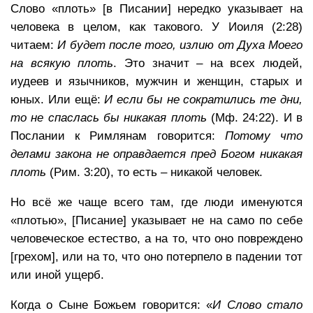
Слово «плоть» [в Писании] нередко указывает на
человека в целом, как такового. У Иоиля (2:28)
читаем:
И будет после того, излию от Духа Моего
на всякую плоть
. Это значит – на всех людей,
иудеев и язычников, мужчин и женщин, старых и
юных. Или ещё:
И если бы не сократились те дни,
то не спаслась бы никакая плоть
(Мф. 24:22). И в
Послании к Римлянам говорится:
Потому что
делами закона не оправдается пред Богом никакая
плоть
(Рим. 3:20), то есть – никакой человек.
Но всё же чаще всего там, где люди именуются
«плотью», [Писание] указывает не на само по себе
человеческое естество, а на то, что оно повреждено
[грехом], или на то, что оно потерпело в падении тот
или иной ущерб.
Когда о Сыне Божьем говорится: «
И Слово стало