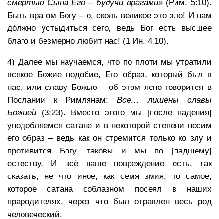
смертью Сына Его – будучи врагами
» (Рим. 5:10).
Быть врагом Богу – о, сколь великое это зло! И нам
до́лжно устыдиться сего, ведь Бог есть высшее
благо и безмерно любит нас! (1 Ин. 4:10).
4) Далее мы научаемся, что по плоти мы утратили
всякое Божие подобие, Его образ, который был в
нас, или славу Божью – об этом ясно говорится в
Послании к Римлянам:
Все… лишены славы
Божией
(3:23). Вместо этого мы [после падения]
уподобляемся сатане и в некоторой степени носим
его образ – ведь как он стремится только ко злу и
противится Богу, таковы и мы по [падшему]
естеству. И всё наше повреждение есть, так
сказать, не что иное, как семя змия, то самое,
которое сатана соблазном посеял в наших
прародителях, через что был отравлен весь род
человеческий.