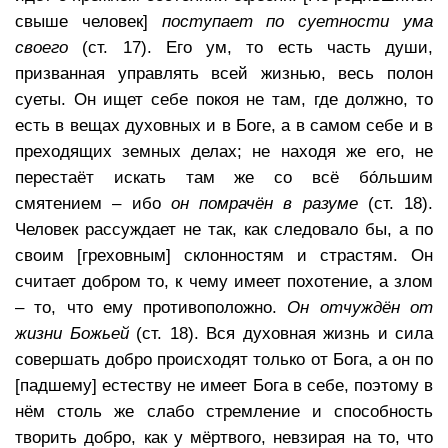
свыше человек]
поступает по суетности ума
своего
(ст. 17). Его ум, то есть часть души,
призванная управлять всей жизнью, весь полон
суеты. Он ищет себе покоя не там, где должно, то
есть в вещах духовных и в Боге, а в самом себе и в
преходящих земных делах; не находя же его, не
перестаёт искать там же со всё бо́льшим
смятением – ибо
он помрачён в разуме
(ст. 18).
Человек рассуждает не так, как следовало бы, а по
своим [греховным] склонностям и страстям. Он
считает добром то, к чему имеет похотение, а злом
– то, что ему противоположно.
Он отчуждён от
жизни Божьей
(ст. 18). Вся духовная жизнь и сила
совершать добро происходят только от Бога, а он по
[падшему] естеству не имеет Бога в себе, поэтому в
нём столь же слабо стремление и способность
творить добро, как у мёртвого, невзирая на то, что