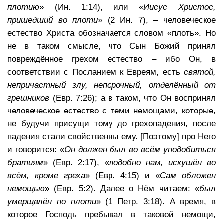
плотию
» (Ин. 1:14), или «
Иисус Христос,
пришедший во плоти
» (2 Ин. 7), – человеческое
естество Христа обозначается словом «плоть». Но
не в таком смысле, что Сын Божий принял
повреждённое грехом естество – ибо Он, в
соответствии с Посланием к Евреям, есть
святой,
непричастный злу, непорочный, отделённый от
грешников
(Евр. 7:26); а в таком, что Он воспринял
человеческое естество с теми немощами, которые,
не будучи присущи тому до грехопадения, после
падения стали свойственны ему. [Поэтому] про Него
и говорится: «
Он должен был во всём уподобиться
братиям
» (Евр. 2:17), «
подобно нам, искушён во
всём, кроме греха
» (Евр. 4:15) и «
Сам обложен
немощью
» (Евр. 5:2). Далее о Нём читаем: «
был
умерщвлён по плоти
» (1 Петр. 3:18). А время, в
которое Господь пребывал в таковой немощи,