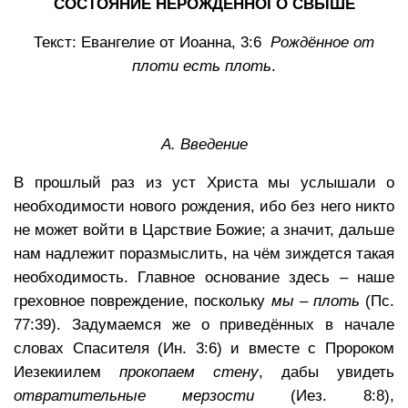
СОСТОЯНИЕ НЕРОЖДЁННОГО СВЫШЕ
Текст: Евангелие от Иоанна, 3:6
Рождённое от
плоти есть плоть
.
А.
Введение
В прошлый раз из уст Христа мы услышали о
необходимости нового рождения, ибо без него никто
не может войти в Царствие Божие; а значит, дальше
нам надлежит поразмыслить, на чём зиждется такая
необходимость. Главное основание здесь – наше
греховное повреждение, поскольку
мы – плоть
(Пс.
77:39). Задумаемся же о приведённых в начале
словах Спасителя (Ин. 3:6) и вместе с Пророком
Иезекиилем
прокопаем стену
, дабы увидеть
отвратительные мерзости
(Иез. 8:8),