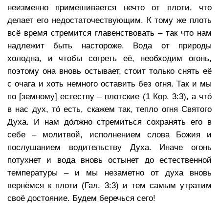
неизменно примешивается нечто от плоти, что
делает его недостаточествующим. К тому же плоть
всё время стремится главенствовать – так что нам
надлежит быть настороже. Вода от природы
холодна, и чтобы согреть её, необходим огонь,
поэтому она вновь остывает, стоит только снять её
с очага и хоть немного оставить без огня. Так и мы
по [земному] естеству – плотские (1 Кор. 3:3), а что́
в нас дух, то́ есть, скажем так, тепло огня Святого
Духа. И нам до́лжно стремиться сохранять его в
себе – молитвой, исполнением слова Божия и
послушанием водительству Духа. Иначе огонь
потухнет и вода вновь остынет до естественной
температуры – и мы незаметно от духа вновь
вернёмся к плоти (Гал. 3:3) и тем самым утратим
своё достояние. Будем беречься сего!