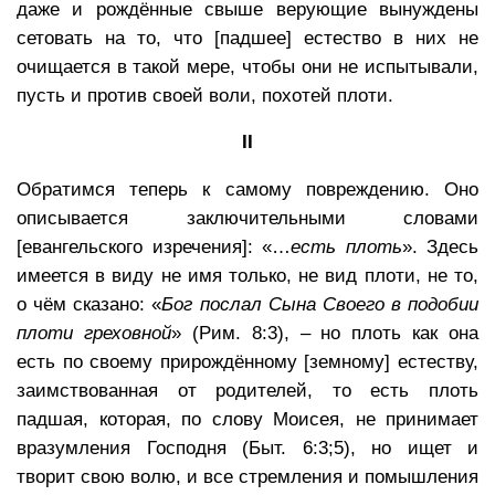
даже и рождённые свыше верующие вынуждены
сетовать на то, что [падшее] естество в них не
очищается в такой мере, чтобы они не испытывали,
пусть и против своей воли, похотей плоти.
II
Обратимся теперь к самому повреждению. Оно
описывается заключительными словами
[евангельского изречения]: «…
есть плоть
». Здесь
имеется в виду не имя только, не вид плоти, не то,
о чём сказано: «
Бог послал Сына Своего в подобии
плоти греховной
» (Рим. 8:3), – но плоть как она
есть по своему прирождённому [земному] естеству,
заимствованная от родителей, то есть плоть
падшая, которая, по слову Моисея, не принимает
вразумления Господня (Быт. 6:3;5), но ищет и
творит свою волю, и все стремления и помышления