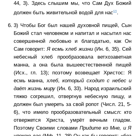
44, 3). Здесь слышим мы, что Сам Дух Божий
[2]
должен быть живительной водой для нас
.
3) Чтобы Бог был нашей духовной пищей, Сын
Божий стал человеком и напитал и насытил нас
совершенной любовью и благодатью, как Он
Сам говорит:
Я есмь хлеб жизни
(Ин. 6, 35). Сей
небесный хлеб прообразовала ветхозаветная
манна, а она была вышеестественной пищей
(Исх., гл. 13); поэтому возвещает Христос: Я
есмь манна,
хлеб, который сходит с небес и
даёт жизнь миру
(Ин. 6, 33). Народ израильский
тяжко согрешил, отвергнув небесную пищу, и
должен был умереть за свой ропот (Числ. 21, 5-
6), что имело прообразовательный смысл: кто
отвержется Христа, умрёт вечным гладом.
Поэтому Своими словами
Придите ко Мне, и Я
упокою вас
(Мф. 11, 28) Он как бы говорит: «без