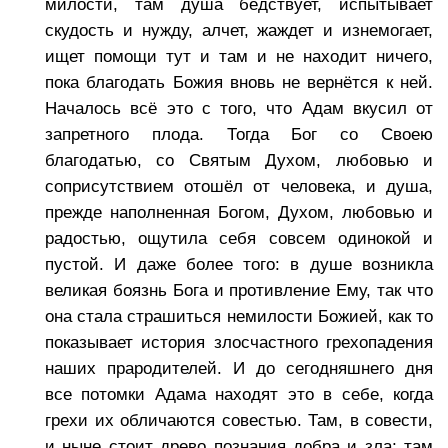
милости, там душа бедствует, испытывает
скудость и нужду, алчет, жаждет и изнемогает,
ищет помощи тут и там и не находит ничего,
пока благодать Божия вновь не вернётся к ней.
Началось всё это с того, что Адам вкусил от
запретного плода. Тогда Бог со Своею
благодатью, со Святым Духом, любовью и
соприсутствием отошёл от человека, и душа,
прежде наполненная Богом, Духом, любовью и
радостью, ощутила себя совсем одинокой и
пустой. И даже более того: в душе возникла
великая боязнь Бога и противление Ему, так что
она стала страшиться немилости Божией, как то
показывает история злосчастного грехопадения
наших прародителей. И до сегодняшнего дня
все потомки Адама находят это в себе, когда
грехи их обличаются совестью. Там, в совести,
и ныне стоит древо познания добра и зла; там