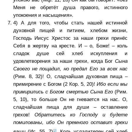
Меня не обретёт душа правого, истинного
упокоения и насыщения».
4) А для того, чтобы стать нашей истинной
духовной пищей и питием, хлебом жизни,
Господь Иисус Христос за наши грехи принёс
Себя в жертву на кресте. И – о, Боже! – коль
сладок душе сей хлеб искупления и
удовлетворения за наши грехи, когда Бог
Сына
Своего не пощадил, но предал Его за всех нас
(Рим. 8, 32)! О, сладчайшая духовная пища –
примирение с Богом (2 Кор. 5, 20)!
Ибо если мы
примирились с Богом смертью Сына Его
(Рим.
5, 10), то больше Он не гневается на нас. О,
сладчайшая пища для души – оставление
грехов!
Обратитесь ко Господу и будете
помилованы, ибо Он премного оставит грехи
[3]
ваши
(Ис. 55, 7)
. Коль усладителен сей хлеб