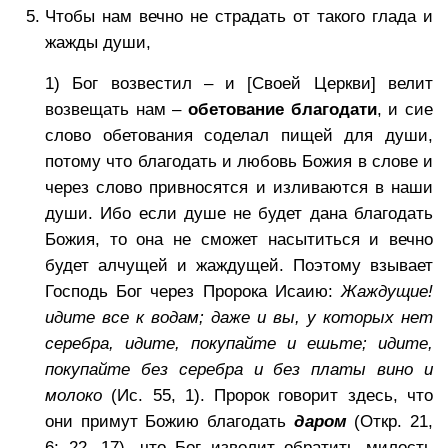
Чтобы нам вечно не страдать от такого глада и
жажды души,
1) Бог возвестил – и [Своей Церкви] велит
возвещать нам –
обетование благодати
, и сие
слово обетования соделал пищей для души,
потому что благодать и любовь Божия в слове и
через слово привносятся и изливаются в наши
души. Ибо если душе не будет дана благодать
Божия, то она не сможет насытиться и вечно
будет алчущей и жаждущей. Поэтому взывает
Господь Бог через Пророка Исаию:
Жаждущие!
идите все к водам; даже и вы, у которых нет
серебра, идите, покупайте и ешьте; идите,
покупайте без серебра и без платы вино и
молоко
(Ис. 55, 1). Пророк говорит здесь, что
они примут Божию благодать
даром
(Откр. 21,
6; 22, 17), что Бог изволит обратить милость