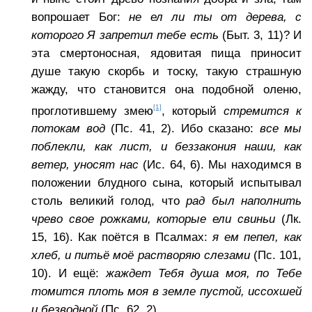
вопрошает Бог:
не ел ли ты от дерева, с
которого Я запретил тебе есть
(Быт. 3, 11)? И
эта смертоносная, ядовитая пища приносит
душе такую скорбь и тоску, такую страшную
жажду, что становится она подобной оленю,
[1]
проглотившему змею
, который
стремится к
потокам вод
(Пс. 41, 2). Ибо сказано:
все мы
поблекли, как лист, и беззакония наши, как
ветер, уносят нас
(Ис. 64, 6). Мы находимся в
положении блудного сына, который испытывал
столь великий голод, что
рад был наполнить
чрево свое рожками, которые ели свиньи
(Лк.
15, 16). Как поётся в Псалмах:
я ем пепел, как
хлеб, и питьё моё растворяю слезами
(Пс. 101,
10). И ещё:
жаждет Тебя душа моя, по Тебе
томится плоть моя в земле пустой, иссохшей
и безводной
(Пс. 62, 2).