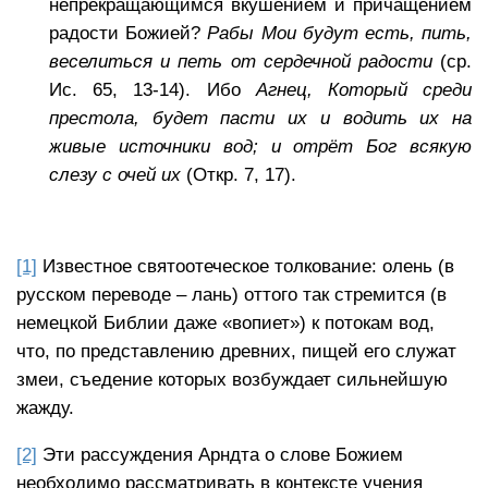
непрекращающимся вкушением и причащением
радости Божией?
Рабы Мои будут есть, пить,
веселиться и петь от сердечной радости
(ср.
Ис. 65, 13-14). Ибо
Агнец, Который среди
престола, будет пасти их и водить их на
живые источники вод; и отрёт Бог всякую
слезу с очей их
(Откр. 7, 17).
[1]
Известное святоотеческое толкование: олень (в
русском переводе – лань) оттого так стремится (в
немецкой Библии даже «вопиет») к потокам вод,
что, по представлению древних, пищей его служат
змеи, съедение которых возбуждает сильнейшую
жажду.
[2]
Эти рассуждения Арндта о слове Божием
необходимо рассматривать в контексте учения