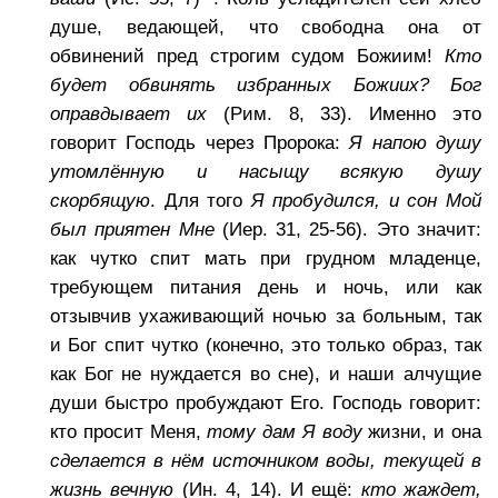
душе, ведающей, что свободна она от
обвинений пред строгим судом Божиим!
Кто
будет обвинять избранных Божиих? Бог
оправдывает их
(Рим. 8, 33). Именно это
говорит Господь через Пророка:
Я напою душу
утомлённую и насыщу всякую душу
скорбящую
. Для того
Я пробудился, и сон Мой
был приятен Мне
(Иер. 31, 25-56). Это значит:
как чутко спит мать при грудном младенце,
требующем питания день и ночь, или как
отзывчив ухаживающий ночью за больным, так
и Бог спит чутко (конечно, это только образ, так
как Бог не нуждается во сне), и наши алчущие
души быстро пробуждают Его. Господь говорит:
кто просит Меня,
тому дам Я воду
жизни, и она
сделается в нём источником воды, текущей в
жизнь вечную
(Ин. 4, 14). И ещё:
кто жаждет,