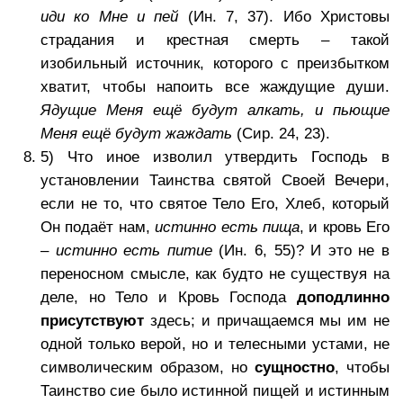
иди ко Мне и пей
(Ин. 7, 37). Ибо Христовы
страдания и крестная смерть – такой
изобильный источник, которого с преизбытком
хватит, чтобы напоить все жаждущие души.
Ядущие Меня ещё будут алкать, и пьющие
Меня ещё будут жаждать
(Сир. 24, 23).
5) Что иное изволил утвердить Господь в
установлении Таинства святой Своей Вечери,
если не то, что святое Тело Его, Хлеб, который
Он подаёт нам,
истинно есть пища
, и кровь Его
–
истинно есть питие
(Ин. 6, 55)? И это не в
переносном смысле, как будто не существуя на
деле, но Тело и Кровь Господа
доподлинно
присутствуют
здесь; и причащаемся мы им не
одной только верой, но и телесными устами, не
символическим образом, но
сущностно
, чтобы
Таинство сие было истинной пищей и истинным