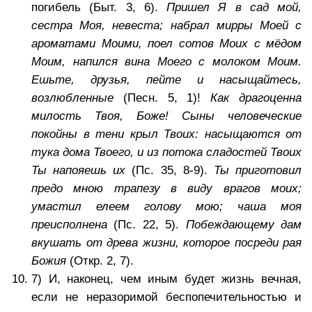
погибель (Быт. 3, 6).
Пришел Я в сад мой,
сестра Моя, невеста; набрал мирры Моей с
ароматами Моими, поел сотов Моих с мёдом
Моим, напился вина Моего с молоком Моим.
Ешьте, друзья, пейте и насыщайтесь,
возлюбленные
(Песн. 5, 1)!
Как драгоценна
милость Твоя, Боже! Сыны человеческие
покойны в тени крыл Твоих: насыщаются от
тука дома Твоего, и из потока сладостей Твоих
Ты напояешь их
(Пс. 35, 8-9).
Ты приготовил
предо мною трапезу в виду врагов моих;
умастил елеем голову мою; чаша моя
преисполнена
(Пс. 22, 5).
Побеждающему дам
вкушать от древа жизни, которое посреди рая
Божия
(Откр. 2, 7).
7) И, наконец, чем иным будет жизнь вечная,
если не неразоримой беспопечительностью и