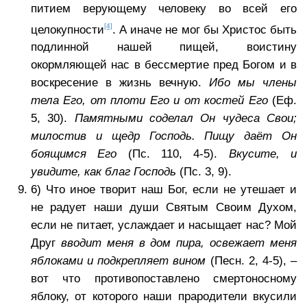
питием верующему человеку во всей его
[4]
целокупности
. А иначе не мог бы Христос быть
подлинной нашей пищей, воистину
окормляющей нас в бессмертие пред Богом и в
воскресение в жизнь вечную.
Ибо мы члены
тела Его, от плоти Его и от костей Его
(Еф.
5, 30).
Памятными соделал Он чудеса Свои;
милостив и щедр Господь. Пищу даёт Он
боящимся Его
(Пс. 110, 4-5).
Вкусите, и
увидите, как благ Господь
(Пс. 3, 9).
6) Что иное творит наш Бог, если не утешает и
не радует наши души Святым Своим Духом,
если не питает, услаждает и насыщает нас? Мой
Друг
вводит меня в дом пира, освежает меня
яблоками и подкрепляет вином
(Песн. 2, 4-5), –
вот что противопоставлено смертоносному
яблоку, от которого наши прародители вкусили