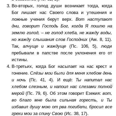
Во-вторых, голод души возникает тогда, когда
Бог лишает нас Своего слова и утешения и
ложные учения берут верх.
Вот наступают
дни, говорит Господь Бог, когда Я пошлю на
землю голод, – не голод хлеба, не жажду воды,
но жажду слышания слов Господних
(Ам. 8, 11).
Так,
алчуще и жаждуще
(Пс. 106, 5), люди
пребывали в папстве после уклонения его от
истины.
В-третьих, когда Бог насылает на нас крест и
гонение.
Слёзы мои были для меня хлебом день
и ночь
(Пс. 41, 4). И ещё:
Ты напитал нас
хлебом слезным, и напоил нас слезами полной
мерой
(Пс. 79, 6). Об этом говорит Езекия:
вот,
во благо мне была сильная горесть, и Ты
избавил душу мою от рва погибели, бросил все
грехи мои за спину Свою
(Ис. 38, 17).