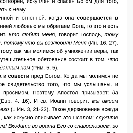
сотворён, искуплен и спасён Богом для того,
ать к Нему.
енной и огненной, когда она
совершается в
енней любовью мы обретаем Бога, то это и есть
сит.
Кто любит Мен
я, говорит Господь,
тому
, потому что вы возлюбили Меня
(Ин. 16, 27).
тому как мы молимся об умножении веры, так
утешительное обетование состоит в том,
что
 данным нам
(Рим. 5, 5).
 и совести
пред Богом. Когда мы молимся не
ое свидетельство того, что мы услышаны, и
в просимом. Поэтому Апостол призывает:
да
Евр. 4, 16). И св. Иоанн говорит:
мы имеем
Него
(1 Ин. 3, 21-22). Такое дерзновение всегда
, как искусно описывает это Псалом:
служите
ем! Входите во врата Его со славословием, во