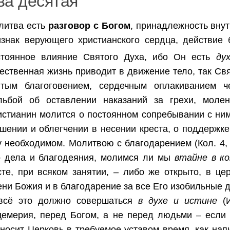
ва десятая
литва есть
разговор с Богом
, принадлежность внут
изнак верующего христианского сердца, действие б
стоянное влияние Святого Духа, ибо Он есть
ду
ественная жизнь приводит в движение тело, так Св
ятым благоговением, сердечным оплакиванием ч
льбой об оставлении наказаний за грехи, моле
истианин молится о постоянном сопребывании с ним
шении и облегчении в несении креста, о поддержке
 необходимом. Молитвою с благодарением (Кол. 4, 2
о дела и благодеяния, молимся ли мы
втайне в к
сте, при всяком занятии, – либо же открыто, в це
ни Божия и в благодарение за все Его изобильные 
всё это должно совершаться
в духе и истине
(И
цемерия, перед Богом, а не перед людьми – если 
зносит Церковь в требуемое уставом время, как на