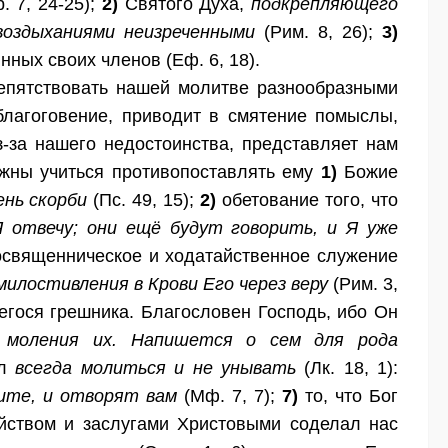
. 7, 24-25);
2)
Святого Духа,
подкрепляющего
воздыханиями неизреченными
(Рим. 8, 26);
3)
нных своих членов (Еф. 6, 18).
епятствовать нашей молитве разнообразными
лагоговение, приводит в смятение помыслы,
-за нашего недостоинства, представляет нам
лжны учиться противопоставлять ему
1)
Божие
ень скорби
(Пс. 49, 15);
2)
обетование того, что
Я отвечу; они ещё будут говорить, и Я уже
священническое и ходатайственное служение
илостивления в Крови Его через веру
(Рим. 3,
егося грешника. Благословен Господь, ибо Он
 моления их. Напишется о сем для рода
ел
всегда молиться и не унывать
(Лк. 18, 1):
чите, и отворят вам
(Мф. 7, 7);
7)
то, что Бог
йством и заслугами Христовыми соделал нас