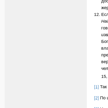
до
же
Есл
Над
го
из
Бог
вл
пр
ве
че
15,
[1]
Так
[2]
По ц