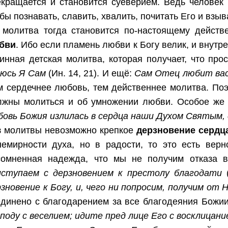
екращается и становится суеверием. Ведь человек 
бы познавать, славить, хвалить, почитать Его и взыв
 молитва тогда становится по-настоящему действ
бви
. Ибо если пламень любви к Богу велик, и внутр
инная детская молитва, которая получает, что про
люсь Я Сам
(Ин. 14, 21). И ещё:
Сам Отец любит вас
м сердечнее любовь, тем действеннее молитва. Поэ
лжны молиться и об умножении любви. Особое же 
бовь Божия излилась в сердца наши Духом Святым,
з молитвы невозможно крепкое
дерзновение сердца
немирности духа, но в радости, то это есть верн
сомненная надежда, что мы не получим отказа 
иступаем с дерзновением к престолу благодати
(
зновение к Богу, и, чего ни попросим, получим от 
единено с благодарением за все благодеяния Божии
поду с веселием; идите пред лице Его с восклицани