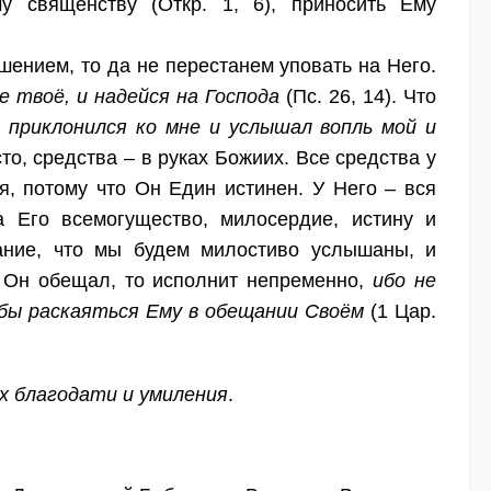
 священству (Откр. 1, 6), приносить Ему
ением, то да не перестанем уповать на Него.
е твоё, и надейся на Господа
(Пс. 26, 14). Что
н приклонился ко мне и услышал вопль мой и
сто, средства – в руках Божиих. Все средства у
я, потому что Он Един истинен. У Него – вся
а Его всемогущество, милосердие, истину и
вание, что мы будем милостиво услышаны, и
о Он обещал, то исполнит непременно,
ибо не
тобы раскаяться Ему в обещании Своём
(1 Цар.
х благодати и умиления
.