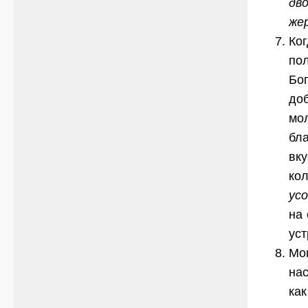
дв
жер
Ко
пол
Бог
доб
мо
бл
вк
кол
ус
на 
ус
Мо
на
ка