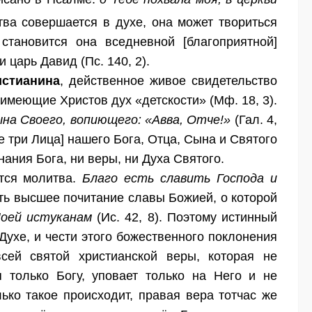
тва совершается в духе, она может твориться
 становится она вседневной [благоприятной]
 царь Давид (Пс. 140, 2).
истианина
, действенное живое свидетельство
, имеющие Христов дух «детскости» (Мф. 18, 3).
ына Своего, вопиющего: «Авва, Отче!»
(Гал. 4,
се три Лица] нашего Бога, Отца, Сына и Святого
нания Бога, ни веры, ни Духа Святого.
тся молитва.
Благо есть славить Господа и
сть высшее почитание славы Божией, о которой
Моей истуканам
(Ис. 42, 8). Поэтому истинный
ухе, и чести этого божественного поклонения
сей святой христианской веры, которая не
 только Богу, уповает только на Него и не
лько такое происходит, правая вера тотчас же