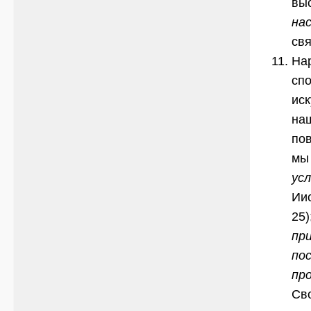
вы
на
свя
На
сп
ис
на
по
мы
ус
Ии
25)
пр
по
пр
Св