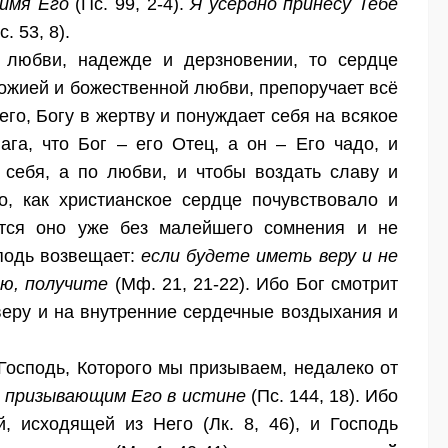
 имя Его
(Пс. 99, 2-4).
Я усердно принесу Тебе
. 53, 8).
, любви, надежде и дерзновении, то сердце
ожией и божественной любви, препоручает всё
него, Богу в жертву и понуждает себя на всякое
ага, что Бог – его Отец, а он – Его чадо, и
 себя, а по любви, и чтобы воздать славу и
, как христианское сердце почувствовало и
тся оно уже без малейшего сомнения и не
сподь возвещает:
если будете иметь веру и не
ою, получите
(Мф. 21, 21-22). Ибо Бог смотрит
 веру и на внутренние сердечные воздыхания и
Господь, Которого мы призываем, недалеко от
м призывающим Его в истине
(Пс. 144, 18). Ибо
, исходящей из Него (Лк. 8, 46), и Господь