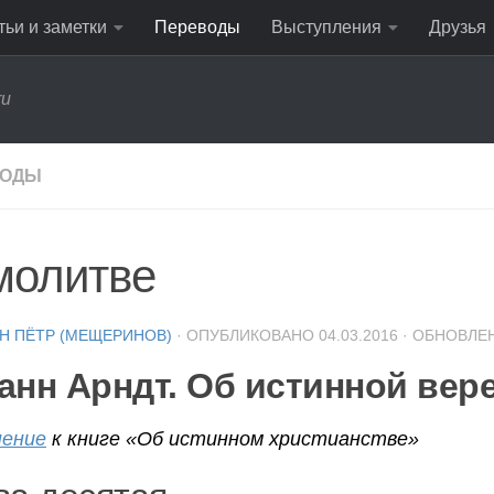
тьи и заметки
Переводы
Выступления
Друзья
ru
ВОДЫ
молитве
Н ПЁТР (МЕЩЕРИНОВ)
· ОПУБЛИКОВАНО
04.03.2016
· ОБНОВЛЕ
анн Арндт. Об истинной вер
нение
к книге «Об истинном христианстве»