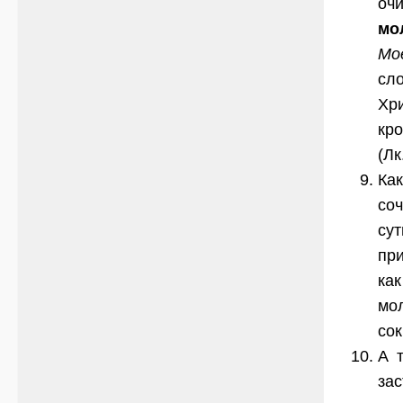
очи
мо
Мое
сло
Хр
кро
(Лк
Как
соч
су
при
ка
мо
сок
А 
за