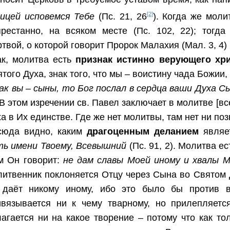
[2]
лицей исповемся
Тебе
(Пс. 21, 26
). Когда же моли
престанно, на всяком месте (Пс. 102, 22); тогда
твой, о которой говорит Пророк Малахия (Мал. 3, 4) и
ак, молитва есть
признак
истинно верующего хр
того Духа, знак того, что мы – воистину чада Божии
ак вы – сыны, то Бог послал в сердца ваши Духа С
 В этом изречении св. Павел заключает в молитве [в
а в Их единстве. Где же нет молитвы, там нет ни поз
сюда видно, каким
драгоценным деланием
являе
ть имени Твоему, Всевышний
(Пс. 91, 2). Молитва е
м Он говорит:
не дам славы Моей иному и хвалы 
итвенник поклоняется Отцу через Сына во Святом Д
 даёт никому иному, ибо это было бы против в
ивязывается ни к чему тварному, но прилепляется
агается ни на какое творение – потому что как то