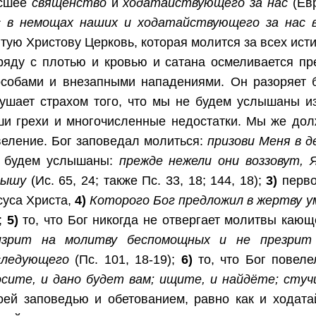
сшее
священство
и
ходатайствующего за нас
(Евр
с в немощах наших и ходатайствующего за нас 
тую Христову Церковь, которая молится за всех исти
ряду с плотью и кровью и сатана осмеливается пр
особами и внезапными нападениями. Он разоряет б
кушает страхом того, что мы не будем услышаны из
ши грехи и многочисленные недостатки. Мы же до
веление. Бог заповедал молиться:
призови Меня в д
 будем услышаны:
прежде нежели они воззовут, 
лышу
(Ис. 65, 24; также Пс. 33, 18; 144, 18);
3)
перво
суса Христа,
4)
Которого Бог предложил в жертву ум
;
5)
то, что Бог никогда не отвергает молитвы кающ
изрит на молитву беспомощных и не презрит
следующего
(Пс. 101, 18-19);
6)
то, что Бог повел
осите, и дано будет вам; ищите, и найдёте; сту
оей заповедью и обетованием, равно как и ходата