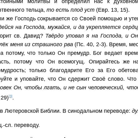
стойными молитвы и определил нас к духовному
ртвенного тельца,
то есть плод уст
(Евр. 13, 15).
и же Господь сокрывается со Своей помощью и утеш
ейся на Господа, мужайся, и да укрепляется сердц
ворит св. Давид?
Твёрдо уповал я на Господа, и О
влёк меня из страшного рва
(Пс. 40, 2-3). Время, ме
а потому, что только Он премудр. Бог ведает врем
асть, потому что Он всемогущ. Опирайтесь же н
емудрость; только благодарите Его за Его обето
руйте и уповайте, что Он сдержит Своё слово. Чт
ловек Он, чтобы лгать, и не сын человеческий, ч
[3]
 29)
.
 в Лютеровской Библии. В синодальном переводе:
ду
.-сл. переводу.