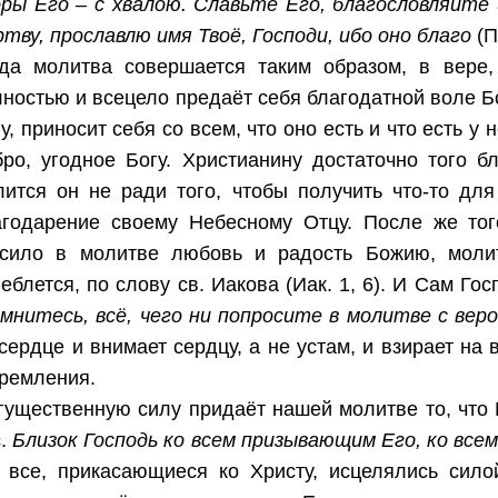
оры Его – с хвалою. Славьте Его, благословляйте
тву, прославлю имя Твоё, Господи, ибо оно благо
(Пс
гда молитва совершается таким образом, в вере
ностью и всецело предаёт себя благодатной воле Б
у, приносит себя со всем, что оно есть и что есть у 
ро, угодное Богу. Христианину достаточно того бл
лится он не ради того, чтобы получить что-то для
агодарение своему Небесному Отцу. После же того
усило в молитве любовь и радость Божию, моли
еблется, по слову св. Иакова (Иак. 1, 6). И Сам Го
омнитесь, всё, чего ни попросите в молитве с вер
сердце и внимает сердцу, а не устам, и взирает на
тремления.
гущественную силу придаёт нашей молитве то, что 
с.
Близок Господь ко всем призывающим Его, ко все
к все, прикасающиеся ко Христу, исцелялись силой