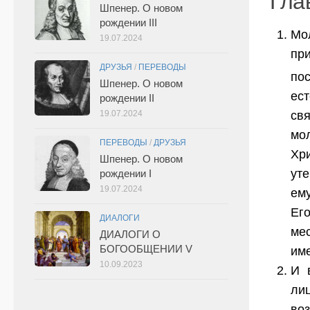
Гла
Шпенер. О новом
рождении III
Мо
19.07.2024
пр
ДРУЗЬЯ
/
ПЕРЕВОДЫ
по
Шпенер. О новом
ест
рождении II
19.07.2024
св
мо
ПЕРЕВОДЫ
/
ДРУЗЬЯ
Хр
Шпенер. О новом
уте
рождении I
19.07.2024
ему
Ег
ДИАЛОГИ
ме
ДИАЛОГИ О
БОГООБЩЕНИИ V
име
10.09.2023
И 
ли
во