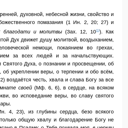
ренней, духовной, небесной жизни, свойство и
ожественного помазания (1 Ин. 2, 20; 27) и
[1]
х благодати и молитвы
(Зах. 12, 10
). Как
ятой Дух движет душу молитвой, воздыханием,
еловеческой немощи, покаянием во грехах,
нием за всех людей и за начальствующих.
 Святого Духа, о познании и просвещении, об
, об укреплении веры, о терпении и обо всём,
) воздаётся честь, хвала и слава Богу за все
омнате своей
(Мф. 6, 6), в сердце, на всяком
ркви, во исповедание веры, во славу святого
дары.
н. 4, 23), из глубины сердца, безо всякого
только общую хвалу и благодарение Богу не
писано в Псалме:
о Тебе похвала моя, в церкви