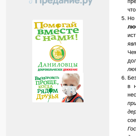
пр
что
Но
лю
ист
яв
Че
до
лю
Бе
в 
не
пр
дер
со
Гос