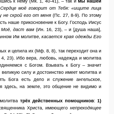
шись к нему (Мк. 1, 40-41), – так и
мы нашей
.
Сердце моё говорит от Тебя: «ищите лица
му
не скрой его от меня
(Пс. 27, 8-9). По этому
есть наше прикосновение к Богу. Господь Иисус
 Моё, даст вам
(Ин. 16, 23), – и [душа наша],
данном Им молитве,
касается края одежды Его
х и целила их (Мф. 8, 8), так переходит она и
 4, 23). Ибо вера, любовь, надежда и молитва
диняемся с Богом. Взывать к Богу – значит
 великую силу и достоинство имеет молитва и
ить Бога есть дело и служение ангельское,
 здесь, на земле, это общение не видимо и
а молитва
трёх действенных помощников
:
1)
освященника Христа, имеющего
непреходящее