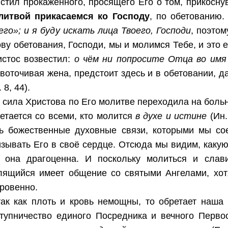
стил прокажённого, просящего Его о том, прикоснув
литвой прикасаемся ко Господу
, по обетованию
го»; и я буду искать лица Твоего, Господи
, поэто
ву обетования, Господи, мы и молимся Тебе, и это 
истос возвестил:
о чём ни попросите Отца во имя
воточивая жена, предстоит здесь и в обетовании, 
. 8, 44).
 сила Христова по Его молитве переходила на больны
етается со всеми, кто молится
в духе и истине
(Ин.
ть божественные духовные связи, которыми мы сое
зывать Его в своё сердце. Отсюда мы видим, какую
к она драгоценна. И поскольку молиться и слав
лящийся имеет общение со святыми Ангелами, хотя
ровенно.
так как плоть и кровь немощны, то обретает наш
ступничество единого Посредника и вечного Перв