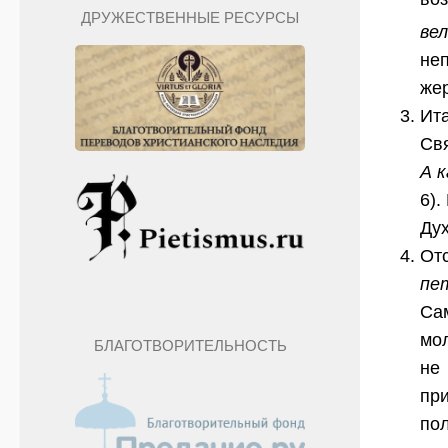
ДРУЖЕСТВЕННЫЕ РЕСУРСЫ
ве
не
жер
Ит
Свя
А к
6).
Дух
От
пе
Са
мол
БЛАГОТВОРИТЕЛЬНОСТЬ
не
пр
пол