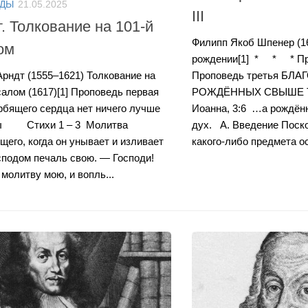
ОДЫ
21.05.2025
III
. Толкование на 101-й
Филипп Якоб Шпенер (16
ом
рождении[1] * * * Пр
Арндт (1555–1621) Толкование на
Проповедь третья БЛ
салом (1617)[1] Проповедь первая
РОЖДЁННЫХ СВЫШЕ Тек
рбящего сердца нет ничего лучше
Иоанна, 3:6 …а рождённ
ы Стихи 1 – 3 Молитва
дух. А. Введение Поск
щего, когда он унывает и изливает
какого-либо предмета ос
сподом печаль свою. — Господи!
молитву мою, и вопль...