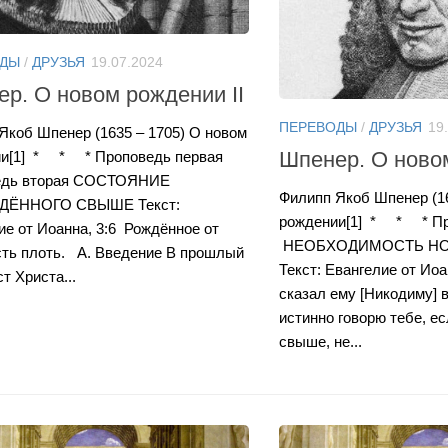
ОДЫ
/
ДРУЗЬЯ
19.07.2024
р. О новом рождении II
ПЕРЕВОДЫ
/
ДРУЗЬЯ
19
Якоб Шпенер (1635 – 1705) О новом
Шпенер. О ново
и[1] * * * Проповедь первая
едь вторая СОСТОЯНИЕ
Филипп Якоб Шпенер (16
ЁННОГО СВЫШЕ Текст:
рождении[1] * * * Пр
ие от Иоанна, 3:6 Рождённое от
НЕОБХОДИМОСТЬ НО
сть плоть. А. Введение В прошлый
Текст: Евангелие от Иоа
ст Христа...
сказал ему [Никодиму] в
истинно говорю тебе, ес
свыше, не...