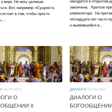
находится в открытом д
 о вере. Не могу целиком
закончена. Краткое пр
ться. Вот, например: «Сущность
компилятора На протя
 состоит в том, чтобы просто
пятнадцати лет часто п
,...
о выявившейся в...
И
04.09.2023
ДИАЛОГИ
02.09.2023
ОГИ О
ДИАЛОГИ О
ОБЩЕНИИ II
БОГООБЩЕНИИ