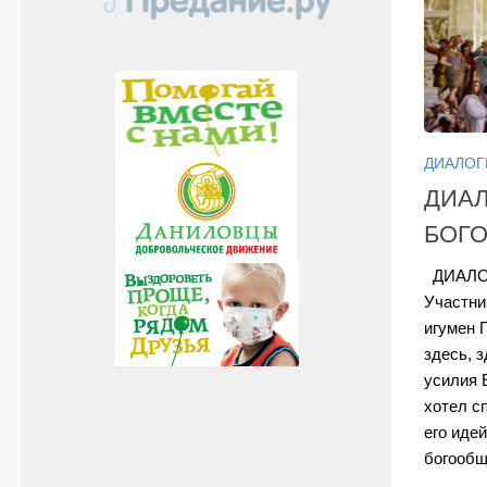
ДИАЛОГ
ДИАЛ
БОГ
ДИАЛО
Участни
игумен 
здесь, 
усилия 
хотел с
его иде
богообще