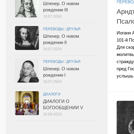
ПЕРЕВ
Шпенер. О новом
рождении III
Арндт
19.07.2024
Псал
ПЕРЕВОДЫ
/
ДРУЗЬЯ
Иоганн 
Шпенер. О новом
101-й П
рождении II
Для ско
19.07.2024
молитв
стражду
ПЕРЕВОДЫ
/
ДРУЗЬЯ
Шпенер. О новом
пред Го
рождении I
услышь 
19.07.2024
ДИАЛОГИ
ДИАЛОГИ О
БОГООБЩЕНИИ V
10.09.2023