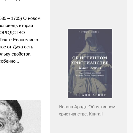
35 – 1705) О новом
оповедь вторая
АГОРОДСТВО
ст: Евангелие от
ое от Духа есть
ольку свойства
обенно...
Иоганн Арндт. Об истинном
христианстве. Книга I