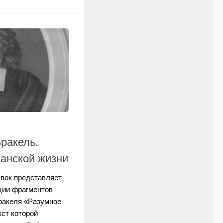
ракель.
ианской жизни
вок представляет
ции фрагментов
Бракеля «Разумное
кст которой