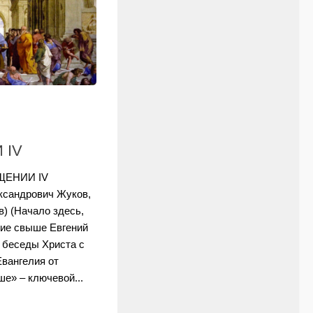
 IV
ЕНИИ IV
ксандрович Жуков,
) (Начало здесь,
ние свыше Евгений
 беседы Христа с
Евангелия от
е» – ключевой...