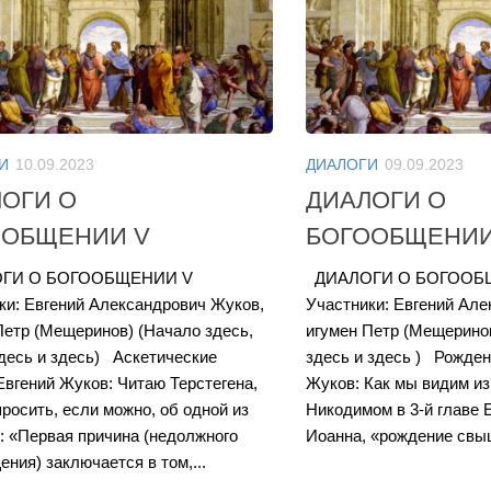
И
10.09.2023
ДИАЛОГИ
09.09.2023
ОГИ О
ДИАЛОГИ О
ООБЩЕНИИ V
БОГООБЩЕНИИ
ГИ О БОГООБЩЕНИИ V
ДИАЛОГИ О БОГООБЩ
ки: Евгений Александрович Жуков,
Участники: Евгений Але
Петр (Мещеринов) (Начало здесь,
игумен Петр (Мещеринов
здесь и здесь) Аскетические
здесь и здесь ) Рожде
Евгений Жуков: Читаю Терстегена,
Жуков: Как мы видим из
просить, если можно, об одной из
Никодимом в 3-й главе 
й: «Первая причина (недолжного
Иоанна, «рождение свыш
ния) заключается в том,...