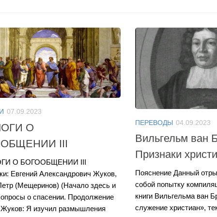
И
07.09.2023
ПЕРЕВОДЫ
04.09.2023
ОГИ О
Вильгельм ван Б
ОБЩЕНИИ III
Признаки христ
И О БОГООБЩЕНИИ III
Пояснение Данный отры
ки: Евгений Александрович Жуков,
собой попытку компиля
Петр (Мещеринов) (Начало здесь и
книги Вильгельма ван 
Вопросы о спасении. Продолжение
служение христиан», те
 Жуков: Я изучил размышления