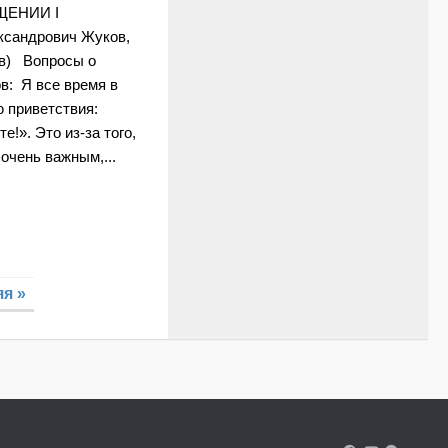
ЕНИИ I
ксандрович Жуков,
в) Вопросы о
в: Я все время в
 приветствия:
е!». Это из-за того,
 очень важным,...
я »