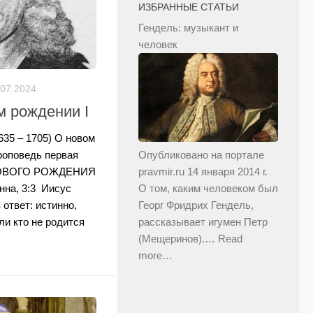
ИЗБРАННЫЕ СТАТЬИ
Гендель: музыкант и
человек
.07.2024
м рождении I
35 – 1705) О новом
Опубликовано на портале
оповедь первая
pravmir.ru 14 января 2014 г.
ВОГО РОЖДЕНИЯ
О том, каким человеком был
нна, 3:3 Иисус
Георг Фридрих Гендель,
 ответ: истинно,
рассказывает игумен Петр
ли кто не родится
(Мещеринов).…
Read
more…