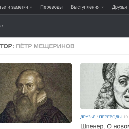
тьи и заметки
Переводы
Выступления
Друзья
ru
ТОР:
ПЁТР МЕЩЕРИНОВ
ДРУЗЬЯ
/
ПЕРЕВОДЫ
19
Шпенер. О ново