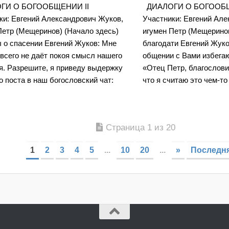
И О БОГООБЩЕНИИ II
ДИАЛОГИ О БОГООБЩ
ки: Евгений Александрович Жуков,
Участники: Евгений Але
Петр (Мещеринов) (Начало здесь)
игумен Петр (Мещерино
 о спасении Евгений Жуков: Мне
благодати Евгений Жуко
всего не даёт покоя смысл нашего
общении с Вами избегаю
я. Разрешите, я приведу выдержку
«Отец Петр, благословит
о поста в наш богословский чат:
что я считаю это чем-то
Страница 1 из 20
1
2
3
4
5
...
10
20
...
»
Последня