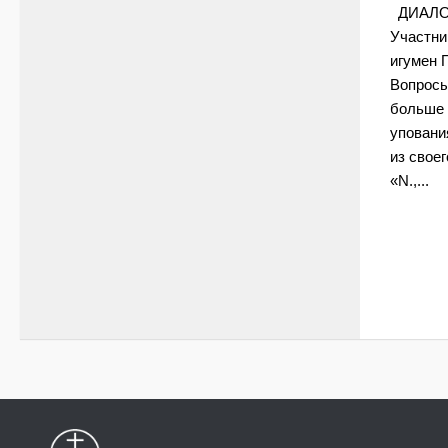
ДИАЛОГ
Участни
игумен 
Вопросы
больше 
уповани
из своег
«N.,...