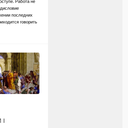
оступе. Работа не
едисловие
жении последних
риходится говорить
 I