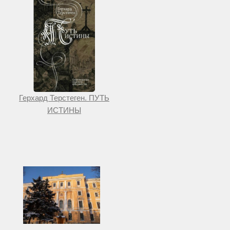
Герхард Терстеген. ПУТЬ
ИСТИНЫ