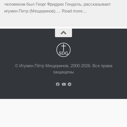
человеком был Георг Фридрих Гендель, рассказывает
игумен Петр (Мещеринов).…
Read more…
© Игумен Пётр Мещеринов, 2000-2026. Все права
защищены