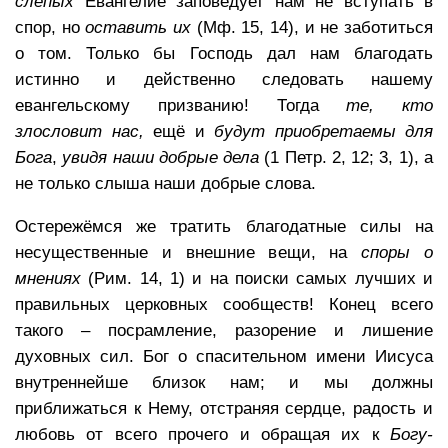
слепых
Евангелие заповедует нам не вступать в
спор, но
оставить их
(Мф. 15, 14), и не заботиться
о том. Только бы Господь дал нам благодать
истинно и действенно следовать нашему
евангельскому призванию! Тогда
те, кто
злословит нас,
ещё и
будут приобретаемы для
Бога
,
увидя наши добрые дела
(1 Петр. 2, 12; 3, 1), а
не только слыша наши добрые слова.
Остережёмся же тратить благодатные силы на
несущественные и внешние вещи, на
споры о
мнениях
(Рим. 14, 1) и на поиски самых лучших и
правильных церковных сообществ! Конец всего
такого – посрамление, разорение и лишение
духовных сил. Бог о спасительном имени Иисуса
внутреннейше близок нам; и мы должны
приближаться к Нему, отстраняя сердце, радость и
любовь от всего прочего и обращая их к
Богу-