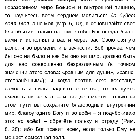
неразоримом мире Божием и внутренней тишине,
то научитесь всем сердцем молиться:
да будет
воля Твоя
, а не моя (Мф. 6, 10), и основывайте своё
благобытие только на том, чтобы Бог всегда был с
вами и исполнял в вас и через вас Свою святую
волю, и во времени, и в вечности. Всё прочее, чем
бы оно ни было и как бы оно ни шло, должно быть
для вас совершенно безразличным (в точном
значении этого слова: «равным для души», «равно-
отстранённым»); и когда против сего восстанут
самость и силы падшего естества, то их нужно
вменять ни во что, – и так до смерти. Только на
этом пути вы сохраните благородный внутренний
мир, благоугодите Богу и во всём – я подчёркиваю
это:
во всём
! – обретёте пользу и отраду (Рим.
8, 28); ибо Бог правит всем, если только Ему не
мешает самостная воля.