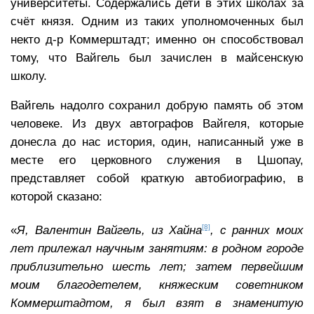
университеты. Содержались дети в этих школах за
счёт князя. Одним из таких уполномоченных был
некто д-р Коммерштадт; именно он способствовал
тому, что Вайгель был зачислен в майсенскую
школу.
Вайгель надолго сохранил добрую память об этом
человеке. Из двух автографов Вайгеля, которые
донесла до нас история, один, написанный уже в
месте его церковного служения в Цшопау,
представляет собой краткую автобиографию, в
которой сказано:
[8]
«
Я, Валентин Вайгель, из Хайна
, с ранних моих
лет прилежал научным занятиям: в родном городе
приблизительно шесть лет; затем первейшим
моим благодетелем, княжеским советником
Коммерштадтом, я был взят в знаменитую