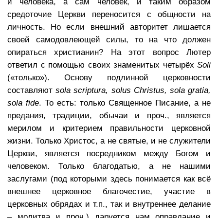
и человека, а сам человек, и таким образом
средоточие Церкви переносится с общности на
личность. Но если внешний авторитет лишается
своей самодовлеющей силы, то на что должен
опираться христианин? На этот вопрос Лютер
ответил с помощью своих знаменитых четырёх
Soli
(«только»). Основу подлинной церковности
составляют
sola
scriptura
,
solus
Christus
,
sola
gratia
,
sola
fide
. То есть: только Священное Писание, а не
предания, традиции, обычаи и проч., является
мерилом и критерием правильности церковной
жизни. Только Христос, а не святые, и не служители
Церкви, является посредником между Богом и
человеком. Только благодатью, а не нашими
заслугами (под которыми здесь понимается как всё
внешнее церковное благочестие, участие в
церковных обрядах и т.п., так и внутреннее делание
– молитва и проч.) даруется нам оправдание и