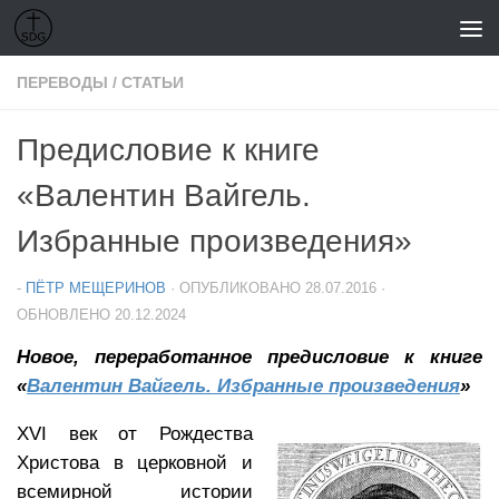
Перейти к содержимому
ПЕРЕВОДЫ
/
СТАТЬИ
Предисловие к книге
«Валентин Вайгель.
Избранные произведения»
-
ПЁТР МЕЩЕРИНОВ
· ОПУБЛИКОВАНО
28.07.2016
·
ОБНОВЛЕНО
20.12.2024
Новое, переработанное предисловие к книге
«
Валентин Вайгель. Избранные произведения
»
XVI век от Рождества
Христова в церковной и
всемирной истории