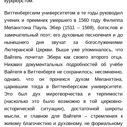
курфюрстом.
Виттенбергским университетом в те годы руководил
ученик и преемник умершего в 1560 году Филиппа
Меланхтона Пауль Эбер (1511 – 1569), богослов и
замечательный поэт; его духовные песнопения и до
нынешнего дня звучат за богослужениями
Лютеранской Церкви. Выше уже упоминалось, что
Вайгель почитал Эбера как своего второго отца.
Никаких документальных подробностей об учёбе
Вайгеля в Виттенберге не сохранилось; несомненно,
однако, что он проникся духом Меланхтона,
царившим тогда в Виттенбергском университете.
Это был дух миротворчества и терпимости
(насколько это было возможно в той церковно-
исторической ситуации), достаточной широты
мысли, и главное для Вайгеля – стремления к
живому благочестию и духовному, не формальному