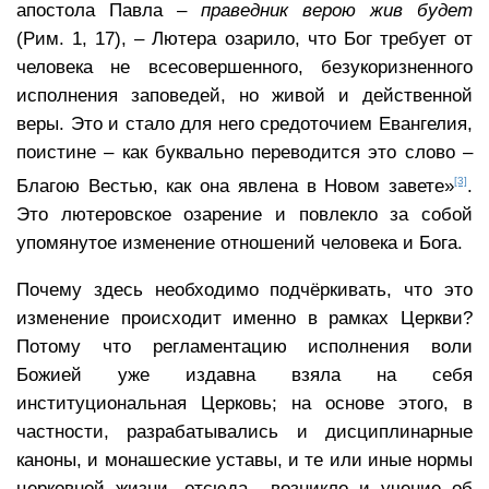
апостола Павла –
праведник верою жив будет
(Рим. 1, 17), – Лютера озарило, что Бог требует от
человека не всесовершенного, безукоризненного
исполнения заповедей, но живой и действенной
веры. Это и стало для него средоточием Евангелия,
поистине – как буквально переводится это слово –
[3]
Благою Вестью, как она явлена в Новом завете»
.
Это лютеровское озарение и повлекло за собой
упомянутое изменение отношений человека и Бога.
Почему здесь необходимо подчёркивать, что это
изменение происходит именно в рамках Церкви?
Потому что регламентацию исполнения воли
Божией уже издавна взяла на себя
институциональная Церковь; на основе этого, в
частности, разрабатывались и дисциплинарные
каноны, и монашеские уставы, и те или иные нормы
церковной жизни, отсюда возникло и учение об