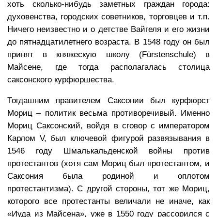
хоть сколько-нибудь заметных граждан города:
духовенства, городских советников, торговцев и т.п.
Ничего неизвестно и о детстве Вайгеля и его жизни
до пятнадцатилетнего возраста. В 1548 году он был
принят в княжескую школу (Fürstenschule) в
Майсене, где тогда располагалась столица
саксонского курфюршества.
Тогдашним правителем Саксонии был курфюрст
Мориц – политик весьма противоречивый. Именно
Мориц Саксонский, войдя в сговор с императором
Карлом V, был ключевой фигурой развязывания в
1546 году Шмалькальденской войны против
протестантов (хотя сам Мориц был протестантом, и
Саксония была родиной и оплотом
протестантизма). С другой стороны, тот же Мориц,
которого все протестанты величали не иначе, как
«Иуда из Майсена», уже в 1550 году рассорился с