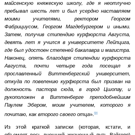
майсенскую княжескую школу, где я неотлучно
пребывал шесть лет и был усердно наставляем
моими учителями, ректором Георгом
Фабрициусом, Георгом Магдебургером и иными.
Затем, получив стипендию курфюрста Августа,
девять лет я учился в университете Лейпцига,
где был удостоен степеней бакалавра и магистра.
Наконец, опять благодаря стипендии курфюрста
Августа, почти четыре года посещал я
прославленный Виттенбергский университет,
откуда по повелению курфюрста был призван на
должность пастора сюда, в город Цшопау, и
рукоположен в Виттенберге преподобнейшим
Паулем Эбером, моим учителем, которого я
[9]
почитаю, как второго своего отца
».
Из этой краткой записки (которая, кстати, и
объемлет весь внешний жизненный путь Вайгеля)