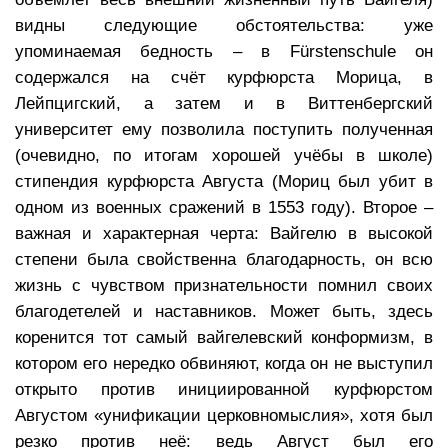
видны следующие обстоятельства: уже
упоминаемая бедность – в Fürstenschule он
содержался на счёт курфюрста Морица, в
Лейпцигский, а затем и в Виттенбергский
университет ему позволила поступить полученная
(очевидно, по итогам хорошей учёбы в школе)
стипендия курфюрста Августа (Мориц был убит в
одном из военных сражений в 1553 году). Второе –
важная и характерная черта: Вайгелю в высокой
степени была свойственна благодарность, он всю
жизнь с чувством признательности помнил своих
благодетелей и наставников. Может быть, здесь
коренится тот самый вайгелевский конформизм, в
котором его нередко обвиняют, когда он не выступил
открыто против инициированной курфюрстом
Августом «унификации церковномыслия», хотя был
резко против неё: ведь Август был его