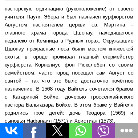
пасторскую ординацию (рукоположение) от своего
учителя Пауля Эбера и был назначен курфюрстом
Августом настоятелем церкви св. Мартина –
главного храма города Цшопау, находящегося
недалеко от Кемница в Рудных горах. Окружавшие
Цшопау прекрасные леса были местом княжеской
охоты, в городе проживал главный егермейстер
курфюрста Корнелиус фон Рюкслебен со своим
семейством, часто город посещал сам Август со
свитой – так что это было достаточно почётное
назначение. В 1568 году Вайгель сочетался браком
с Катариной Бойхе, дочерью гроссенхайнского
пастора Бальтазара Бойхе. В этом браке у Вайгеля
родились трое детей: дочь Теодора (1569) и
сыновья Нафанаил (1571) и Христиан (1573).
С самого начала своего служения Вайгель показал