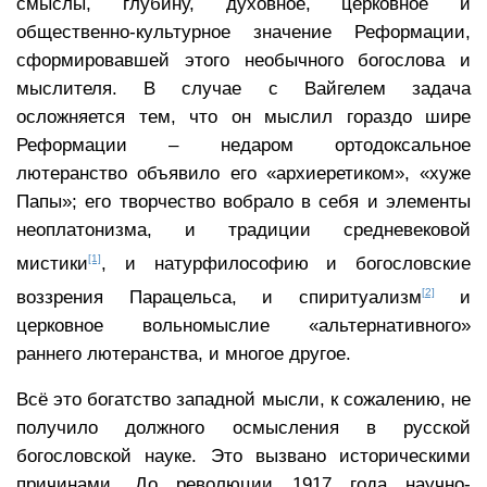
смыслы, глубину, духовное, церковное и
общественно-культурное значение Реформации,
сформировавшей этого необычного богослова и
мыслителя. В случае с Вайгелем задача
осложняется тем, что он мыслил гораздо шире
Реформации – недаром ортодоксальное
лютеранство объявило его «архиеретиком», «хуже
Папы»; его творчество вобрало в себя и элементы
неоплатонизма, и традиции средневековой
[1]
мистики
, и натурфилософию и богословские
[2]
воззрения Парацельса, и спиритуализм
и
церковное вольномыслие «альтернативного»
раннего лютеранства, и многое другое.
Всё это богатство западной мысли, к сожалению, не
получило должного осмысления в русской
богословской науке. Это вызвано историческими
причинами. До революции 1917 года научно-