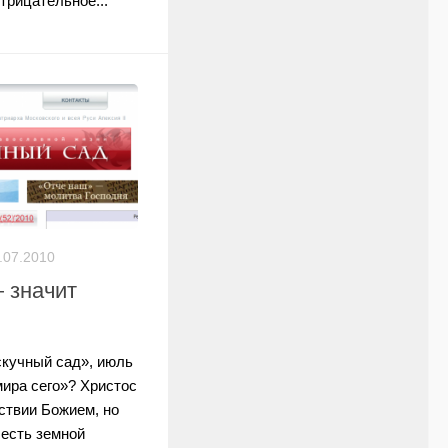
трицательное...
.07.2010
 значит
кучный сад», июль
мира сего»? Христос
рствии Божием, но
 есть земной