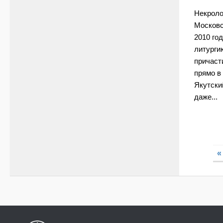
Некроло
Московс
2010 го
литурги
причаст
прямо в
Якутски
даже...
«