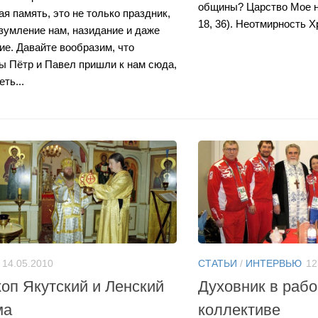
общины? Царство Мое не
ая память, это не только праздник,
18, 36). Неотмирность Х
азумление нам, назидание и даже
ие. Давайте вообразим, что
ы Пётр и Павел пришли к нам сюда,
ть...
14.05.2010
СТАТЬИ
/
ИНТЕРВЬЮ
12
оп Якутский и Ленский
Духовник в раб
ма
коллективе