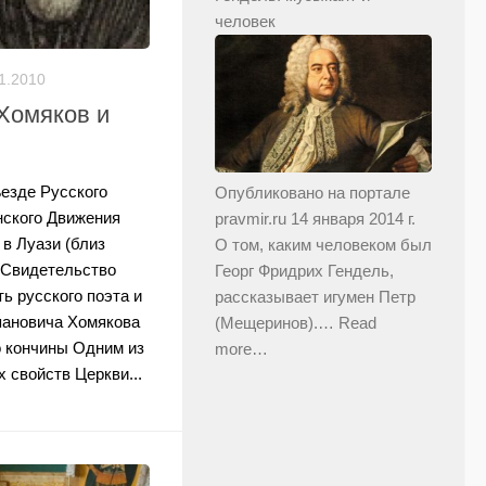
человек
1.2010
Хомяков и
езде Русского
Опубликовано на портале
нского Движения
pravmir.ru 14 января 2014 г.
 в Луази (близ
О том, каким человеком был
«Свидетельство
Георг Фридрих Гендель,
ь русского поэта и
рассказывает игумен Петр
пановича Хомякова
(Мещеринов).…
Read
о кончины Одним из
more…
 свойств Церкви...