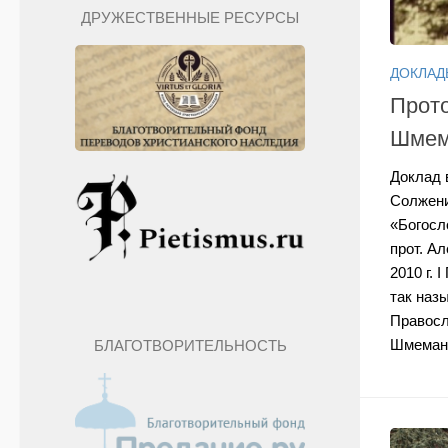
ДРУЖЕСТВЕННЫЕ РЕСУРСЫ
ДОКЛАД
Прот
Шмем
Доклад 
Солжени
«Богосл
прот. А
2010 г. 
так наз
Правосл
Шмеман 
БЛАГОТВОРИТЕЛЬНОСТЬ