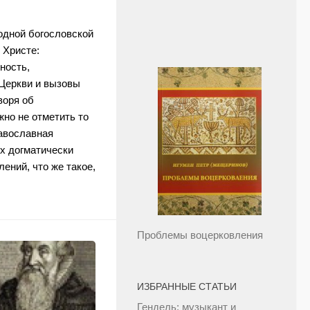
одной богословской
 Христе:
ность,
 Церкви и вызовы
воря об
жно не отметить то
равославная
х догматически
ний, что же такое,
Проблемы воцерковления
ИЗБРАННЫЕ СТАТЬИ
Гендель: музыкант и