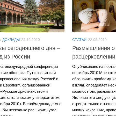
/
ДОКЛАДЫ
24.10.2010
СТАТЬИ
22.09.2010
ы сегодняшнего дня –
Размышления о
д из России
расцерковлении
на международной конференции
Опубликовано на портале
овие общения. Пути развития и
сентябрь 2010 Мне хот
оприкосновения между Россией и
обозначить проблему, ко
й Европой», организованной
взгляд, определяет нес
«Русское христианство» и
казалось бы, разноплан
им католическим университетом,
Явления эти следующие
тября 2010 г. В своём докладе мне
отрицательное отношен
ь бы несколько расширить угол
многих искренних, нрав