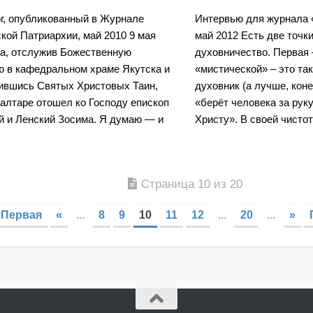
г, опубликованный в Журнале
Интервью для журнала 
кой Патриархии, май 2010 9 мая
май 2012 Есть две точки
да, отслужив Божественную
духовничество. Первая 
ю в кафедральном храме Якутска и
«мистической» – это так
ившись Святых Христовых Таин,
духовник (а лучше, коне
 алтаре отошел ко Господу епископ
«берёт человека за руку
й и Ленский Зосима. Я думаю — и
Христу». В своей чистоте
Страница 10 из 20
 Первая
«
...
8
9
10
11
12
...
20
...
»