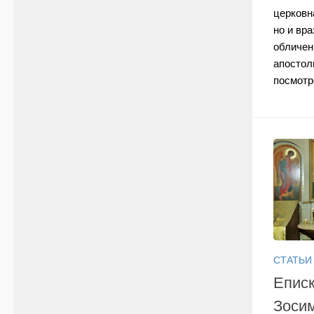
церковн
но и вр
обличен
апостол
посмотре
СТАТЬИ
Еписк
Зоси