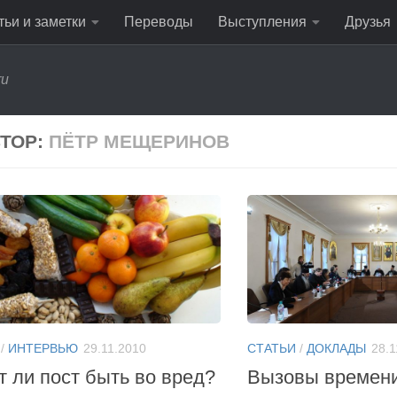
тьи и заметки
Переводы
Выступления
Друзья
ru
ТОР:
ПЁТР МЕЩЕРИНОВ
/
ИНТЕРВЬЮ
29.11.2010
СТАТЬИ
/
ДОКЛАДЫ
28.1
 ли пост быть во вред?
Вызовы времени