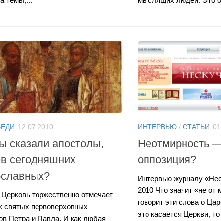
а темы,...
мыслящих людей. Это о
ВЕДИ
12.07.2010
ИНТЕРВЬЮ
/
СТАТЬИ
01
ы сказали апостолы,
Неотмирность —
ев сегодняшних
оппозиция?
ославных?
Интервью журналу «Нес
2010 Что значит «не от 
 Церковь торжественно отмечает
говорит эти слова о Ца
к святых первоверховных
это касается Церкви, то
ов Петра и Павла. И как любая