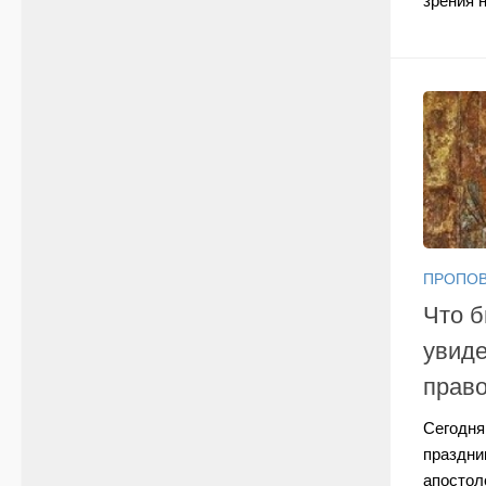
зрения н
ПРОПО
Что б
увид
прав
Сегодня
праздни
апостол