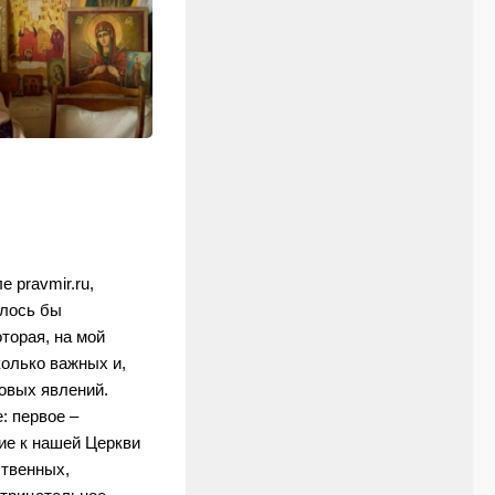
 pravmir.ru,
елось бы
торая, на мой
колько важных и,
овых явлений.
: первое –
ие к нашей Церкви
ственных,