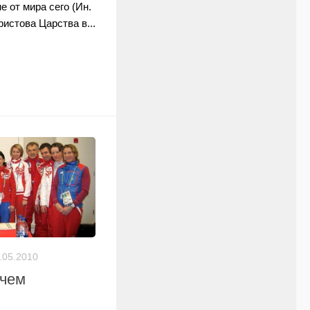
 от мира сего (Ин.
ристова Царства в...
.05.2010
очем