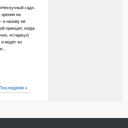
«Нескучный сад»,
 зрения на
– я назову её
ой принцип, когда
чно, «старец»)
 и ведёт ко
...
Последняя »