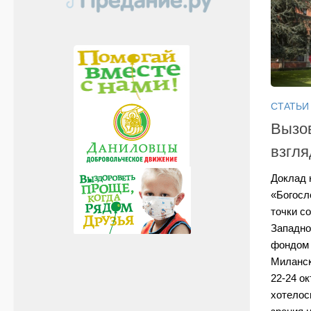
СТАТЬИ
Вызов
взгля
Доклад 
«Богосл
точки с
Западно
фондом 
Миланск
22-24 ок
хотелос