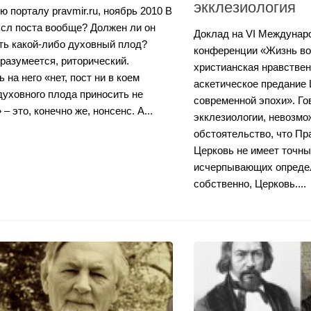
экклезиология
ю порталу pravmir.ru, ноябрь 2010 В
сл поста вообще? Должен ли он
Доклад на VI Междунар
ть какой-либо духовный плод?
конференции «Жизнь во
 разумеется, риторический.
христианская нравствен
 на него «нет, пост ни в коем
аскетическое предание
духовного плода приносить не
современной эпохи». Го
– это, конечно же, нонсенс. А...
экклезиологии, невозмо
обстоятельство, что П
Церковь не имеет точны
исчерпывающих определе
собственно, Церковь....