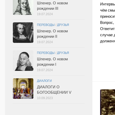
Шпенер. О новом
Интервь
рождении III
чём смы
19.07.2024
приноси
Вопрос,
ПЕРЕВОДЫ
/
ДРУЗЬЯ
Ответить
Шпенер. О новом
случае 
рождении II
должен» 
19.07.2024
ПЕРЕВОДЫ
/
ДРУЗЬЯ
Шпенер. О новом
рождении I
19.07.2024
ДИАЛОГИ
ДИАЛОГИ О
БОГООБЩЕНИИ V
10.09.2023