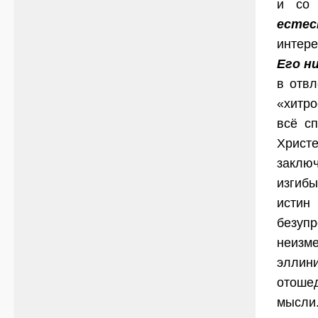
и со
есте
интере
Его ни
в отвл
«хитро
всё с
Христ
заключ
изгибы
истин 
безупр
неизм
эллин
отоше
мысли