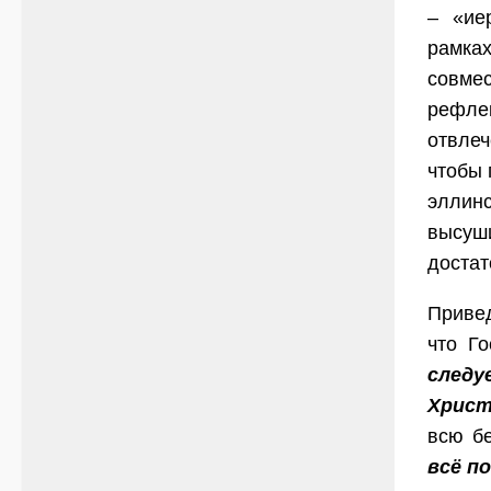
– «ие
рамка
совме
рефле
отвлеч
чтобы 
эллинс
высуши
достат
Привед
что Г
след
Христ
всю бе
всё п