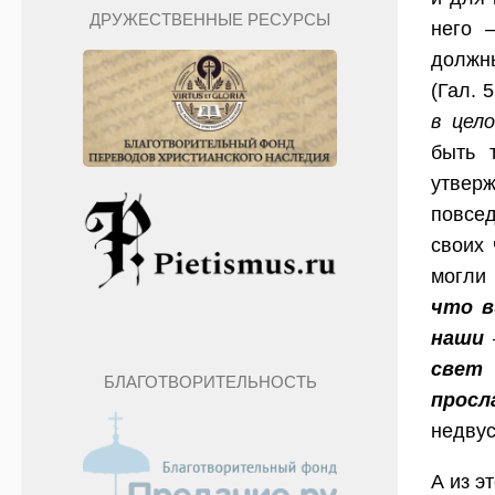
ДРУЖЕСТВЕННЫЕ РЕСУРСЫ
него 
должн
(Гал. 5
в цел
быть 
утвер
повсе
своих 
могли
что в
наши
свет 
БЛАГОТВОРИТЕЛЬНОСТЬ
просл
недвус
А из э