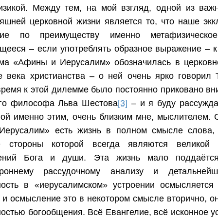
изикой. Между тем, на мой взгляд, одной из важ
яшней церковной жизни является то, что наше экк
ние по преимуществу именно метафизическое,
щееся – если употреблять образное выражение – 
ма «Афины и Иерусалим» обозначилась в церковн
 века христианства – о ней очень ярко говорил 
ремя к этой дилемме было постоянно приковано вн
ого философа Льва Шестова
[3]
– и я буду рассужда
ой именно этим, очень близким мне, мыслителем. С
«Иерусалим» есть жизнь в полном смысле слова, 
е стороны которой всегда являются великой 
ений Бога и души. Эта жизнь мало поддаётся
ороннему рассудочному анализу и детальнейш
ность в «иерусалимском» устроении осмысляется 
 и осмысление это в некотором смысле вторично, он
остью богообщения. Всё Евангелие, всё исконное у