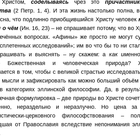
 Христом,
соделываясь
чрез это
причастни
ства
(2 Петр. 1, 4). И эта жизнь настолько полна,
сна, что подлинно приобщившийся Христу человек
 о чём
(Ин. 16, 23) – не спрашивает потому, что во 
ечённых вопросах. «Афины» же просто не могут с
сплетенных исследований»; им во что бы то ни ста
прашивать и выяснять – ну скажем: а
как именн
е Божественная и человеческая природа? 
ается в том, чтобы с великой страстью исследоват
 мысли и зафиксировать как можно больший объём
в категориях эллинской философии. Да, в резуль
ечная формулировка – две природы во Христе сочет
енно, нераздельно и неразлучно. Но цена за
истически-церковного философствования – по
дшая от Православия вследствие непонимания элл
.