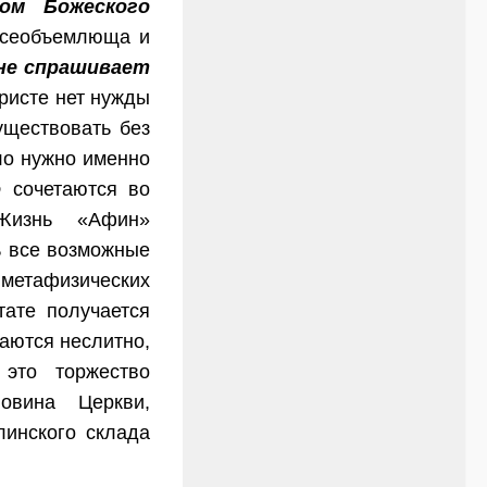
ком Божеского
 всеобъемлюща и
не спрашивает
Христе нет нужды
уществовать без
ло нужно именно
о
сочетаются во
Жизнь «Афин»
ь все возможные
 метафизических
тате получается
аются неслитно,
 это торжество
ловина Церкви,
инского склада