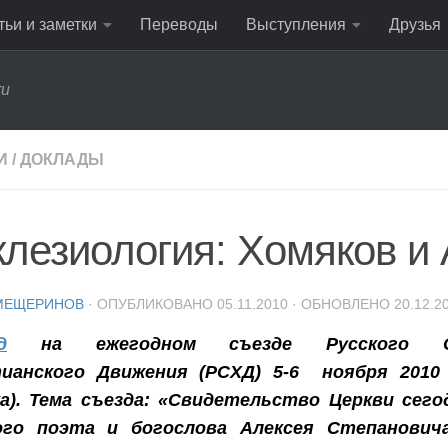
тьи и заметки
Переводы
Выступления
Друзья
ru
И
/
ДОКЛАДЫ
клезиология: Хомяков и
МЕЩЕРИНОВ
· ОПУБЛИКОВАНО
05.11.2010
· ОБНОВЛЕНО
20.12.2
д
на ежегодном съезде Русского Ст
ианского Движения (РСХД) 5-6 ноября 2010 
а). Тема съезда: «Свидетельство Церкви сег
ого поэта и богослова Алексея Степанович