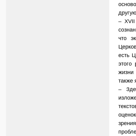
основ
другую
– XVII
сознан
что э
Церков
есть Ц
этого
жизни
также 
– Зде
изложе
текст
оценок
зрени
пробле