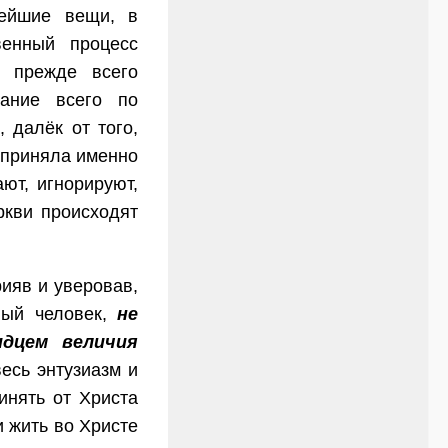
нейшие вещи, в
венный процесс
о прежде всего
вание всего по
 далёк от того,
ь приняла именно
ют, игнорируют,
ркви происходят
ияв и уверовав,
ный человек,
не
идцем величия
весь энтузиазм и
инять от Христа
 и жить во Христе