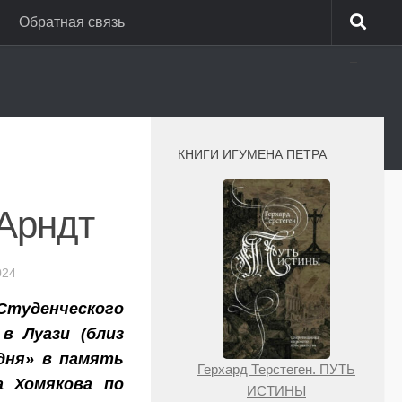
Обратная связь
_
КНИГИ ИГУМЕНА ПЕТРА
 Арндт
024
уденческого
в Луази (близ
одня» в память
Герхард Терстеген. ПУТЬ
а Хомякова по
ИСТИНЫ