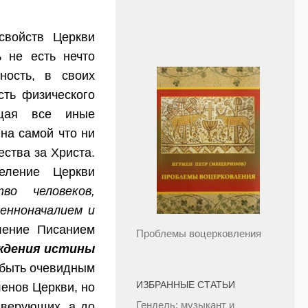
свойств Церкви
ь не есть нечто
ность, в своих
ть физического
ющая все иные
на самой что ни
ства за Христа.
еление Церкви
о человеков,
щенноначалием и
ление Писанием
Проблемы воцерковления
ждения истины
о быть очевидным
ИЗБРАННЫЕ СТАТЬИ
членов Церкви, но
Гендель: музыкант и
о верующих, а до