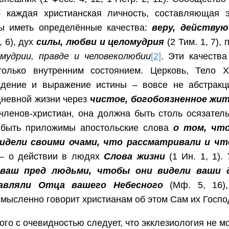
– каждая христианская личность, составляющая э
ы иметь определённые качества:
веру, действу
, 6), дух
силы, любви и целомудрия
(2 Тим. 1, 7),
омудрии, правде и человеколюбии
[2]
. Эти качества
только внутренним состоянием. Церковь, Тело Хр
ждение и выражение истины – вовсе не абстракц
дневной жизни через
чистое, богобоязненное жи
членов-христиан, она должна быть столь осязатель
 быть приложимы апостольские слова
о том, чт
идели своими очами, что рассматривали и чт
– о действии в людях
Слова жизни
(1 Ин. 1, 1).
ваш пред людьми, чтобы они видели ваши 
авляли Отца вашего Небесного
(Мф. 5, 16),
мысленно говорит христианам об этом Сам их Госпо
того с очевидностью следует, что экклезиология не м