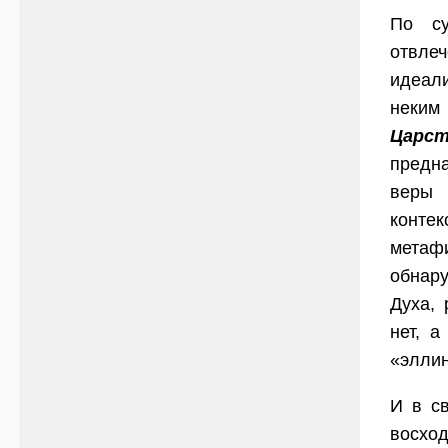
По с
отвле
идеал
неким
Царс
предна
веры 
конте
метафи
обнар
Духа, 
нет, а
«элли
И в св
восхо