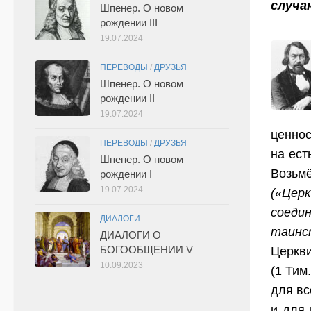
случа
Шпенер. О новом
рождении III
19.07.2024
ПЕРЕВОДЫ
/
ДРУЗЬЯ
Шпенер. О новом
рождении II
19.07.2024
ценнос
ПЕРЕВОДЫ
/
ДРУЗЬЯ
на ест
Шпенер. О новом
Возьм
рождении I
19.07.2024
(«Цер
соеди
ДИАЛОГИ
таинс
ДИАЛОГИ О
БОГООБЩЕНИИ V
Церкв
10.09.2023
(1 Тим
для вс
и для 