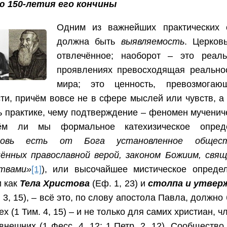
ю 150-летия его кончины
Одним из важнейших практических 
должна быть
выявляемость
. Церков
отвлечённое; наоборот – это реаль
проявлениях превосходящая реальнос
мира; это ценность, превозмога
ти, причём вовсе не в сфере мыслей или чувств, а 
ь практике, чему подтверждение – феномен мучениче
ём ли мы формальное катехизическое опред
ковь есть от Бога установленное обществ
нённых православной верой, законом Божиим, свя
твами»
[1]
), или высочайшее мистическое опреде
и как
Тела Христова
(Еф. 1, 23) и
столпа и утвер
. 3, 15), – всё это, по слову апостола Павла, должн
ех (1 Тим. 4, 15) – и не только для самих христиан, 
внешних (1 Фесс. 4, 12; 1 Петр. 2, 12). Сообществ