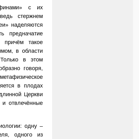
финами» с их
 ведь стержнем
деи» наделяются
ть предначатие
, причём такое
имом, в области
 Только в этом
образно говоря,
 метафизическое
яется в плодах
одлинной Церкви
и и отвлечённые
иологии: одну –
ля, одного из