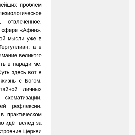
нейших проблем
лезиологическое
 отвлечённое,
к сфере «Афин».
ой мысли уже в
Тертуллиан; а в
имание великого
ть в парадигме,
уть здесь вот в
жизнь с Богом,
тайной личных
 схематизации,
ей рефлексии.
в практическом
о идёт вслед за
строение Церкви