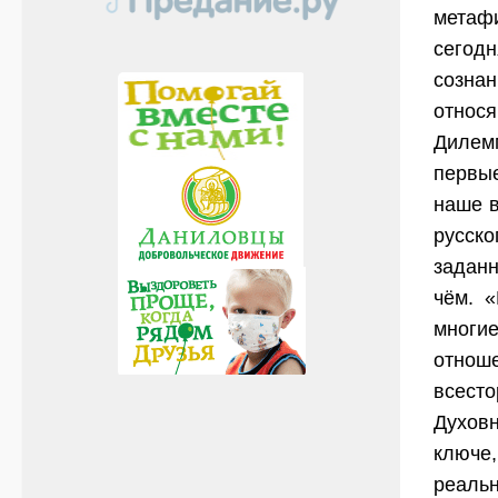
метаф
сегодн
созна
относя
Дилем
первые
наше в
русск
заданн
чём. 
многи
отнош
всест
Духов
ключе,
реальн