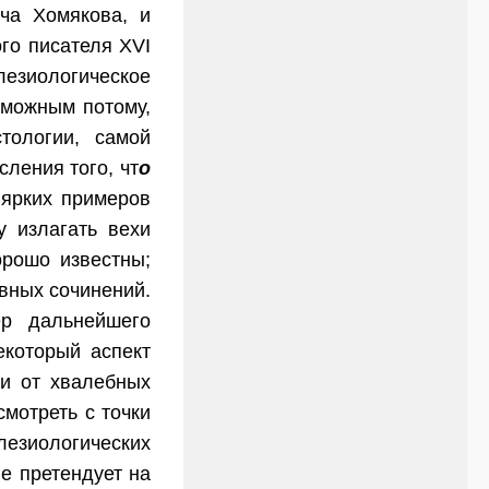
ча Хомякова, и
го писателя XVI
лезиологическое
зможным потому,
тологии, самой
ления того, чт
о
 ярких примеров
у излагать вехи
орошо известны;
вных сочинений.
ер дальнейшего
екоторый аспект
 и от хвалебных
мотреть с точки
езиологических
е претендует на