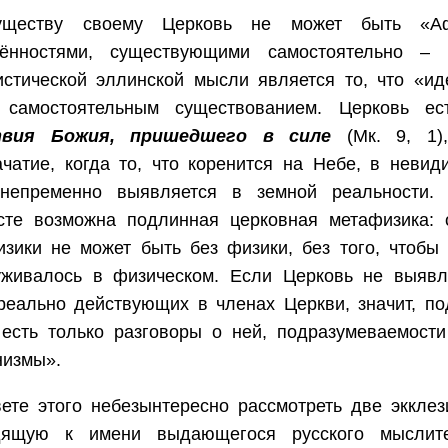
уществу своему Церковь не может быть «А
чённостями, существующими самостоятельно –
истической эллинской мысли является то, что «и
 самостоятельным существованием. Церковь ес
твия Божия, пришедшего в силе
(Мк. 9, 1)
чатие, когда то, что коренится на Небе, в невид
непременно выявляется в земной реальности.
ксте возможна подлинная церковная метафизика: 
зики не может быть без физики, без того, чтобы
уживалось в физическом. Если Церковь не выявл
реально действующих в членах Церкви, значит, п
 есть только разговоры о ней, подразумеваемост
низмы».
ете этого небезынтересно рассмотреть две экклез
дящую к имени выдающегося русского мыслите