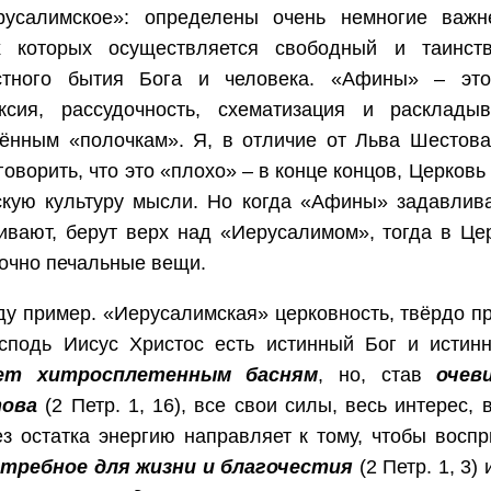
русалимское»: определены очень немногие важ
х которых осуществляется свободный и таинст
стного бытия Бога и человека. «Афины» – эт
ксия, рассудочность, схематизация и расклады
ённым «полочкам». Я, в отличие от Льва Шестова,
говорить, что это «плохо» – в конце концов, Церков
кую культуру мысли. Но когда «Афины» задавлива
вают, берут верх над «Иерусалимом», тогда в Це
очно печальные вещи.
у пример. «Иерусалимская» церковность, твёрдо пр
осподь Иисус Христос есть истинный Бог и истин
ует хитросплетенным басням
, но, став
очев
ова
(2 Петр. 1, 16), все свои силы, весь интерес, 
з остатка энергию направляет к тому, чтобы воспр
отребное для жизни и благочестия
(2 Петр. 1, 3)