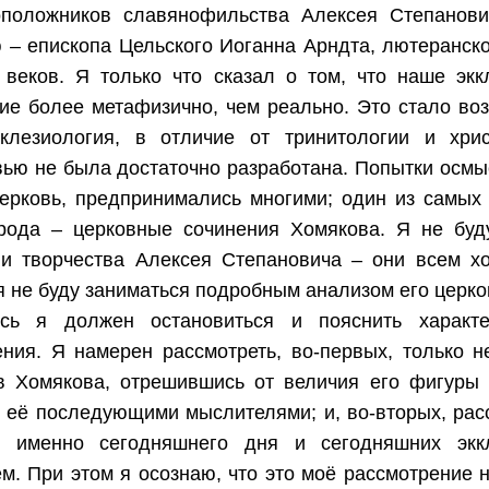
оположников славянофильства Алексея Степанови
 – епископа Цельского Иоганна Арндта, лютеранско
 веков. Я только что сказал о том, что наше экк
ие более метафизично, чем реально. Это стало во
кклезиология, в отличие от тринитологии и хрис
ью не была достаточно разработана. Попытки осмыс
ерковь, предпринимались многими; один из самых
 рода – церковные сочинения Хомякова. Я не буд
 и творчества Алексея Степановича – они всем х
я не буду заниматься подробным анализом его церко
сь я должен остановиться и пояснить характ
ния. Я намерен рассмотреть, во-первых, только н
ов Хомякова, отрешившись от величия его фигуры
 её последующими мыслителями; и, во-вторых, расс
я именно сегодняшнего дня и сегодняшних эккл
м. При этом я осознаю, что это моё рассмотрение н