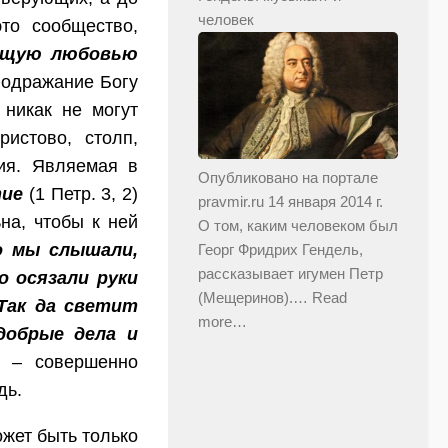
человек
то сообщество,
ющую любовью
 подражание Богу
 никак не могут
истово, столп,
ия. Являемая в
Опубликовано на портале
тие
(1 Петр. 3, 2)
pravmir.ru 14 января 2014 г.
на, чтобы к ней
О том, каким человеком был
о мы слышали,
Георг Фридрих Гендель,
рассказывает игумен Петр
о осязали руки
(Мещеринов).…
Read
Так да светит
more…
добрые дела и
 – совершенно
дь.
ожет быть только