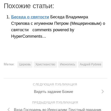
Похожие статьи:
Беседа о святости
Беседа Владимира
Стрелова с игуменом Петром (Мещериновым) о
святости comments powered by
HyperComments...
Метки:
Церковь
Христианство
Иконопись
Андрей Рублев
СЛЕДУЮЩАЯ ПУБЛИКАЦИЯ
Видеть задание Божие
ПРЕДЫДУЩАЯ ПУБЛИКАЦИЯ
Вход Господень во Иерусалим: Грустный праздник