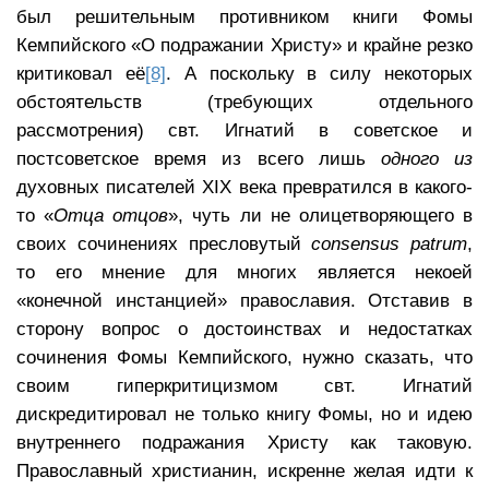
был решительным противником книги Фомы
Кемпийского «О подражании Христу» и крайне резко
критиковал её
[8]
. А поскольку в силу некоторых
обстоятельств (требующих отдельного
рассмотрения) свт. Игнатий в советское и
постсоветское время из всего лишь
одного из
духовных писателей XIX века превратился в какого-
то «
Отца отцов
», чуть ли не олицетворяющего в
своих сочинениях пресловутый
consensus
patrum
,
то его мнение для многих является некоей
«конечной инстанцией» православия. Отставив в
сторону вопрос о достоинствах и недостатках
сочинения Фомы Кемпийского, нужно сказать, что
своим гиперкритицизмом свт. Игнатий
дискредитировал не только книгу Фомы, но и идею
внутреннего подражания Христу как таковую.
Православный христианин, искренне желая идти к