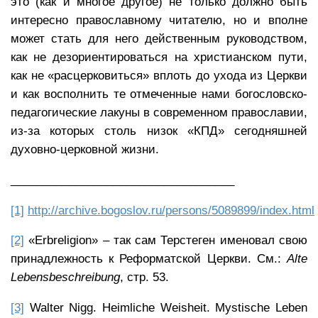
это (как и многое другое) не только должно быть
интересно православному читателю, но и вполне
может стать для него действенным руководством,
как не дезориентироваться на христианском пути,
как не «расцерковиться» вплоть до ухода из Церкви
и как восполнить те отмеченные нами богословско-
педагогические лакуны в современном православии,
из-за которых столь низок «КПД» сегодняшней
духовно-церковной жизни.
___________________________________
[1]
http://archive.bogoslov.ru/persons/5089899/index.html
[2]
«Erbreligion» – так сам Терстеген именовал свою
принадлежность к Реформатской Церкви. См.:
Alte
Lebensbeschreibung
, стр. 53.
[3]
Walter Nigg. Heimliche Weisheit. Mystische Leben