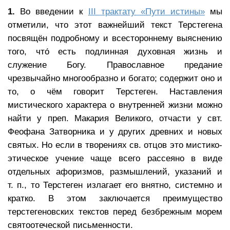
1.
Во введении к
III трактату «Пути истины»
мы
отметили, что этот важнейший текст Терстегена
посвящён подробному и всестороннему выяснению
того, что́ есть подлинная духовная жизнь и
служение Богу. Православное предание
чрезвычайно многообразно и богато; содержит оно и
то, о чём говорит Терстеген. Наставления
мистического характера о внутренней жизни можно
найти у преп. Макария Великого, отчасти у свт.
Феофана Затворника и у других древних и новых
святых. Но если в творениях св. отцов это мистико-
этическое учение чаще всего рассеяно в виде
отдельных афоризмов, размышлений, указаний и
т. п., то Терстеген излагает его внятно, системно и
кратко. В этом заключается преимущество
терстегеновских текстов перед безбрежным морем
святоотеческой письменности.