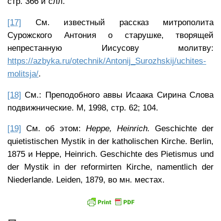
стр. 366 и слл.
[17]
См. известный рассказ митрополита
Сурожского Антония о старушке, творящей
непрестанную Иисусову молитву:
https://azbyka.ru/otechnik/Antonij_Surozhskij/uchites-
molitsja/
.
[18]
См.: Преподобного аввы Исаака Сирина Слова
подвижнические. М, 1998, стр. 62; 104.
[19]
См. об этом:
Heppe
,
Heinrich
.
Geschichte der
quietistischen Mystik in der katholischen Kirche. Berlin,
1875 и Heppe, Heinrich. Geschichte des Pietismus und
der Mystik in der reformirten Kirche, namentlich der
Niederlande. Leiden, 1879, во мн. местах.