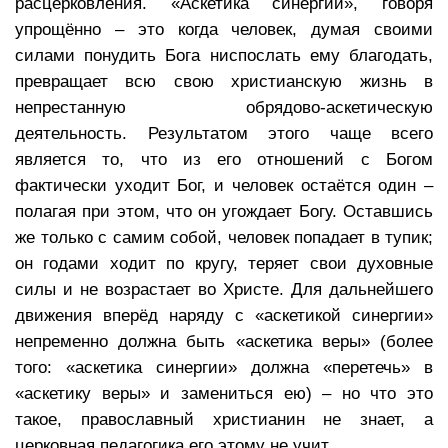
расцерковления. «Аскетика синергии», говоря
упрощённо – это когда человек, думая своими
силами понудить Бога ниспослать ему благодать,
превращает всю свою христианскую жизнь в
непрестанную обрядово-аскетическую
деятельность. Результатом этого чаще всего
является то, что из его отношений с Богом
фактически уходит Бог, и человек остаётся один –
полагая при этом, что он угождает Богу. Оставшись
же только с самим собой, человек попадает в тупик;
он годами ходит по кругу, теряет свои духовные
силы и не возрастает во Христе. Для дальнейшего
движения вперёд наряду с «аскетикой синергии»
непременно должна быть «аскетика веры» (более
того: «аскетика синергии» должна «перетечь» в
«аскетику веры» и замениться ею) – но что это
такое, православный христианин не знает, а
церковная педагогика его этому не учит.