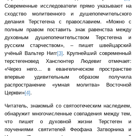
Современные исследователи прямо указывают на
сходство молитвенного и душепопечительского
делания Терстегена с православием. «Можно с
полным правом поставить знак равенства между
духовным душепопечительством Терстегена и
русским старчеством», – пишет швейцарский
учёный Вальтер Нигг
[3]
. Крупнейший современный
терстегеновед Хансгюнтер Людевиг отмечает:
«Через него… в евангелическом пространстве
впервые удивительным образом получила
распространение «умная молитва» Восточной
Церкви»
[4]
.
Читатель, знакомый со святоотеческим наследием,
обнаружит многочисленные совпадения между тем,
что пишет о духовной жизни Терстеген и
поучениями святителей Феофана Затворника и