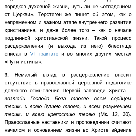
порядков духовной жизни, чуть ли не «отпадением
от Церкви». Терстеген же пишет об этом, как о
непременном и важном этапе внутреннего развития
христианина, и даже более того – как о начале
подлинной христианской жизни. Такой процесс
расцерковления (и выхода из него) блестяще
описан в
VI трактате
и во многих других местах
«Пути истины».
3.
Немалый вклад в расцерковление вносит
отсутствие в православной церковной педагогике
должного осмысления Первой заповеди Христа –
возлюби Господа Бога твоего всем сердцем
твоим, и всею душею твоею, и всем разумением
твоим, и всею крепостию твоею
(Мк. 12, 30).
Православные наставники и проповедники считают
началом и основанием жизни во Христе ви́дение