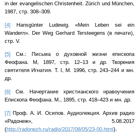
in der evangelischen Christenheit. Zürich und München,
1987, стр. 308–309.
[4]
Hansgünter Ludewig. «Mein Leben sei ein
Wandern». Der Weg Gerhard Tersteegens (в печати),
стр. V.
[5]
См.: Письма о духовной жизни епископа
Феофана. М, 1897, стр. 12–13 и др. Творения
святителя Игнатия. Т. I, М. 1996, стр. 243–244 и мн.
др.
[6]
См. Начертание христианского нравоучения
Епископа Феофана. М., 1895, стр. 418–423 и мн. др.
[7]
Проф. А. И. Осипов. Аудиолекция. Архив радио
«Радонеж», 5.08.2017
(
http://radonezh.ru/radio/2017/08/05/23-00.html
).