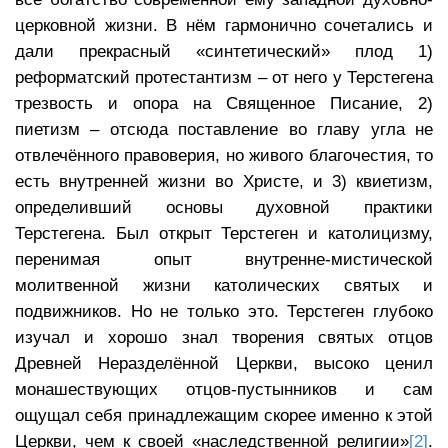
церковной жизни. В нём гармонично сочетались и
дали прекрасный «синтетический» плод 1)
реформатский протестантизм – от него у Терстегена
трезвость и опора на Священное Писание, 2)
пиетизм – отсюда поставление во главу угла не
отвлечённого правоверия, но живого благочестия, то
есть внутренней жизни во Христе, и 3) квиетизм,
определивший основы духовной практики
Терстегена. Был открыт Терстеген и католицизму,
перенимая опыт внутренне-мистической
молитвенной жизни католических святых и
подвижников. Но не только это. Терстеген глубоко
изучал и хорошо знал творения святых отцов
Древней Неразделённой Церкви, высоко ценил
монашествующих отцов-пустынников и сам
ощущал себя принадлежащим скорее именно к этой
Церкви, чем к своей «наследственной религии»
[2]
.