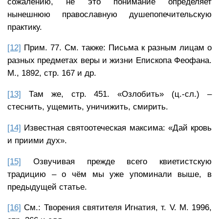
сожалению, не это понимание определяет
нынешнюю православную душепопечительскую
практику.
[12]
Прим. 77. См. также: Письма к разным лицам о
разных предметах веры и жизни Епископа Феофана.
М., 1892, стр. 167 и др.
[13]
Там же, стр. 451. «Озлобить» (ц.-сл.) –
стеснить, ущемить, уничижить, смирить.
[14]
Известная святоотеческая максима: «Дай кровь
и приими дух».
[15]
Озвучивая прежде всего квиетистскую
традицию – о чём мы уже упоминали выше, в
предыдущей статье.
[16]
См.: Творения святителя Игнатия, т. V. М. 1996,