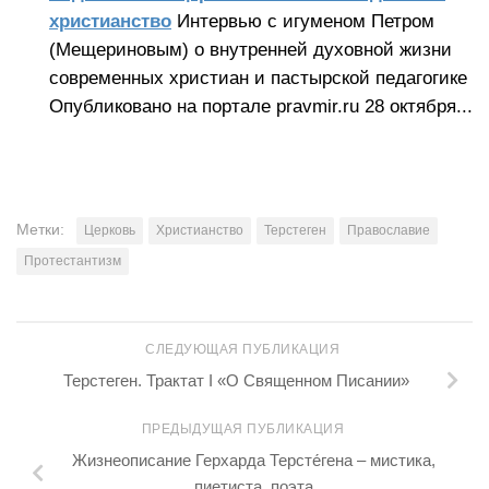
христианство
Интервью с игуменом Петром
(Мещериновым) о внутренней духовной жизни
современных христиан и пастырской педагогике
Опубликовано на портале pravmir.ru 28 октября...
Метки:
Церковь
Христианство
Терстеген
Православие
Протестантизм
СЛЕДУЮЩАЯ ПУБЛИКАЦИЯ
Терстеген. Трактат I «О Священном Писании»
ПРЕДЫДУЩАЯ ПУБЛИКАЦИЯ
Жизнеописание Герхарда Терсте́гена – мистика,
пиетиста, поэта