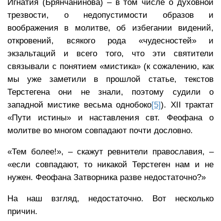
Игнатия (Брянчанинова) – в том числе о духовной
трезвости, о недопустимости образов и
воображения в молитве, об избегании видений,
откровений, всякого рода «чудесностей» и
экзальтаций и всего того, что эти святители
связывали с понятием «мистика» (к сожалению, как
мы уже заметили в прошлой статье, текстов
Терстегена они не знали, поэтому судили о
западной мистике весьма однобоко
[5]
). XII трактат
«Пути истины» и наставления свт. Феофана о
молитве во многом совпадают почти дословно.
«Тем более!», – скажут ревнители православия, –
«если совпадают, то никакой Терстеген нам и не
нужен. Феофана Затворника разве недостаточно?»
На наш взгляд, недостаточно. Вот несколько
причин.