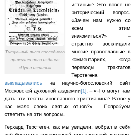
истины»? Это вовсе не
риторический вопрос.
«Зачем нам нужно со
всем этим
знакомиться?» –
страстно восклицали
многие православные в
Титульный лист последнего
комментариях, когда
прижизненного издания
переводы трактатов
«Пути истины»
Терстегена
выкладывались
на научно-богословский сайт
Московской духовной академии
[1]
. – «Что могут нам
дать эти тексты инославного христианина? Разве у
нас мало своих святых отцов?» – Попробуем
ответить на эти вопросы.
Герхард Терстеген, как мы увидели, вобрал в себя
всё богатство современной ему западной духовно-