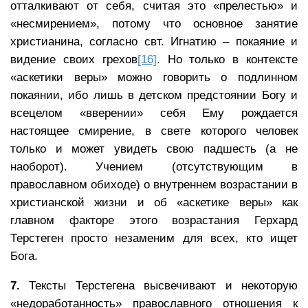
отталкивают от себя, считая это «прелестью» и
«несмирением», потому что основное занятие
христианина, согласно свт. Игнатию – покаяние и
видение своих грехов
[16]
. Но только в контексте
«аскетики веры» можно говорить о подлинном
покаянии, ибо лишь в детском предстоянии Богу и
всецелом «вверении» себя Ему рождается
настоящее смирение, в свете которого человек
только и может увидеть свою падшесть (а не
наоборот). Учением (отсутствующим в
православном обиходе) о внутреннем возрастании в
христианской жизни и об «аскетике веры» как
главном факторе этого возрастания Герхард
Терстеген просто незаменим для всех, кто ищет
Бога.
7.
Тексты Терстегена высвечивают и некоторую
«недоработанность» православного отношения к