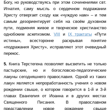
Богу, но руководствуясь при этом сочинениями свт.
Игнатия, саму мысль о сердечном подражании
Христу отвергает сходу как «чуждую нам» – и тем
самым дезориентирует себя на своём духовном
пути, подменяя живое и творческое христианство
однобоким аскетизмом.
VIII
и
IX трактаты
«Пути
истины», всесторонне раскрывая понятие
«подражания Христу», исправляют этот очевидный
перекос.
5.
Книга Терстегена позволяет высветить не только
пастырские, но и богословско-педагогические
лакуны сегодняшнего православия. Одной из таких
лакун является непроработанность учения о новом
рождении свыше, о котором говорится в 1-й и 3-й
главах Евангелия от Иоанна и в других местах
Священного Писания. В православном
представлении новое рождение свыше