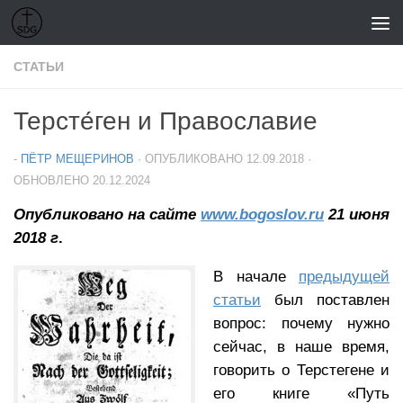
Перейти к содержимому
СТАТЬИ
Терсте́ген и Православие
-
ПЁТР МЕЩЕРИНОВ
· ОПУБЛИКОВАНО
12.09.2018
·
ОБНОВЛЕНО
20.12.2024
Опубликовано на сайте
www.bogoslov.ru
21 июня
2018 г
.
В начале
предыдущей
статьи
был поставлен
вопрос: почему нужно
сейчас, в наше время,
говорить о Терстегене и
его книге «Путь