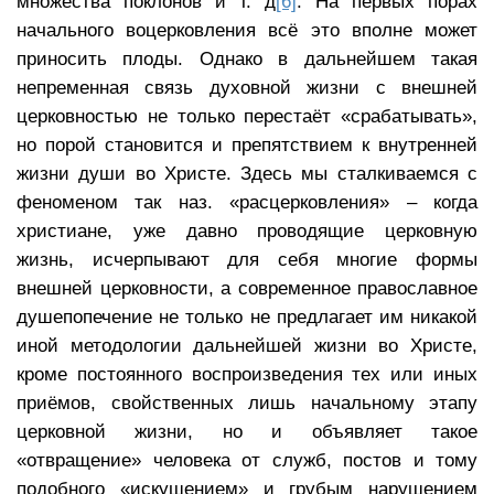
множества поклонов и т. д
[6]
. На первых порах
начального воцерковления всё это вполне может
приносить плоды. Однако в дальнейшем такая
непременная связь духовной жизни с внешней
церковностью не только перестаёт «срабатывать»,
но порой становится и препятствием к внутренней
жизни души во Христе. Здесь мы сталкиваемся с
феноменом так наз. «расцерковления» – когда
христиане, уже давно проводящие церковную
жизнь, исчерпывают для себя многие формы
внешней церковности, а современное православное
душепопечение не только не предлагает им никакой
иной методологии дальнейшей жизни во Христе,
кроме постоянного воспроизведения тех или иных
приёмов, свойственных лишь начальному этапу
церковной жизни, но и объявляет такое
«отвращение» человека от служб, постов и тому
подобного «искушением» и грубым нарушением