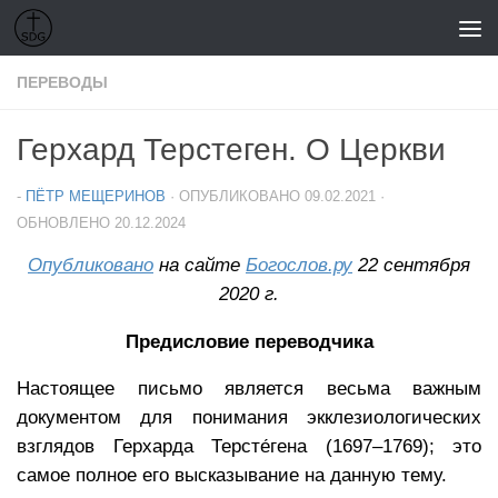
Перейти к содержимому
ПЕРЕВОДЫ
Герхард Терстеген. О Церкви
-
ПЁТР МЕЩЕРИНОВ
· ОПУБЛИКОВАНО
09.02.2021
·
ОБНОВЛЕНО
20.12.2024
Опубликовано
на сайте
Богослов.ру
22 сентября
2020 г.
Предисловие переводчика
Настоящее письмо является весьма важным
документом для понимания экклезиологических
взглядов Герхарда Терсте́гена (1697–1769); это
самое полное его высказывание на данную тему.