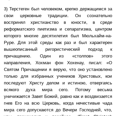
3) Терстеген был человеком, крепко держащимся за
свои церковные традиции. Он сознательно
воспринял христианство в юности, в среде
реформатского пиетизма и сепаратизма, центром
которого многие десятилетия был Мюльхайм-на-
Руре. Для этой среды как раз и был характерен
вышеописанный ригористический подход к
причащению. Один из «столпов» этого
направления, Хохман фон Хохенау, писал: «О
Святом Причащении я верую, что оно установлено
только для избранных учеников Христовых, кои
последуют Христу делом и истиною, отвергаясь
всякого духа мира сего. Потому весьма
уничижается Завет Божий, равно как и воздвизается
гнев Его на всю Церковь, когда нечестивые чада
мира сего допускаются до Вечери Господней, что,