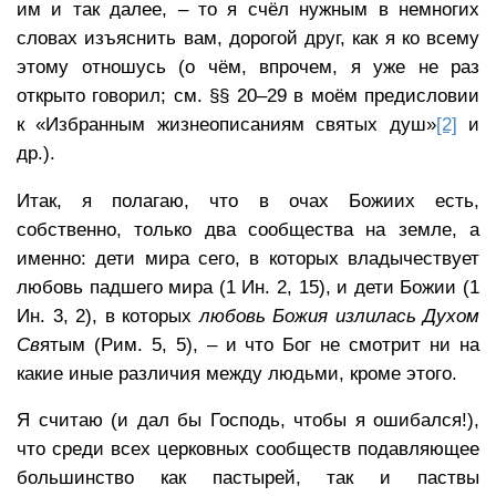
им и так далее, – то я счёл нужным в немногих
словах изъяснить вам, дорогой друг, как я ко всему
этому отношусь (о чём, впрочем, я уже не раз
открыто говорил; см. §§ 20–29 в моём предисловии
к «Избранным жизнеописаниям святых душ»
[2]
и
др.).
Итак, я полагаю, что в очах Божиих есть,
собственно, только два сообщества на земле, а
именно: дети мира сего, в которых владычествует
любовь падшего мира (1 Ин. 2, 15), и дети Божии (1
Ин. 3, 2), в которых
любовь Божия излилась Духом
Св
ятым (Рим. 5, 5), – и что Бог не смотрит ни на
какие иные различия между людьми, кроме этого.
Я считаю (и дал бы Господь, чтобы я ошибался!),
что среди всех церковных сообществ подавляющее
большинство как пастырей, так и паствы