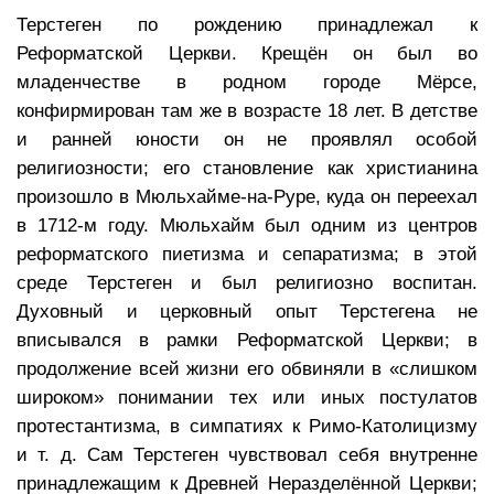
Терстеген по рождению принадлежал к
Реформатской Церкви. Крещён он был во
младенчестве в родном городе Мёрсе,
конфирмирован там же в возрасте 18 лет. В детстве
и ранней юности он не проявлял особой
религиозности; его становление как христианина
произошло в Мюльхайме-на-Руре, куда он переехал
в 1712-м году. Мюльхайм был одним из центров
реформатского пиетизма и сепаратизма; в этой
среде Терстеген и был религиозно воспитан.
Духовный и церковный опыт Терстегена не
вписывался в рамки Реформатской Церкви; в
продолжение всей жизни его обвиняли в «слишком
широком» понимании тех или иных постулатов
протестантизма, в симпатиях к Римо-Католицизму
и т. д. Сам Терстеген чувствовал себя внутренне
принадлежащим к Древней Неразделённой Церкви;