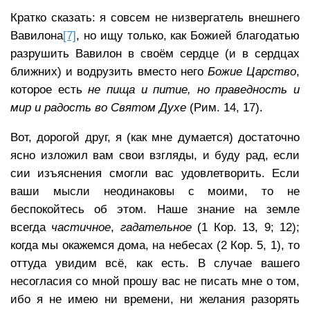
Кратко сказать: я совсем не низвергатель внешнего
Вавилона
[7]
, но ищу только, как Божией благодатью
разрушить Вавилон в своём сердце (и в сердцах
ближних) и водрузить вместо него
Божие Царство
,
которое есть
не пища и питие, но праведность и
мир и радость во Святом Духе
(Рим. 14, 17).
Вот, дорогой друг, я (как мне думается) достаточно
ясно изложил вам свои взгляды, и буду рад, если
сии изъяснения смогли вас удовлетворить. Если
ваши мысли неодинаковы с моими, то не
беспокойтесь об этом. Наше знание на земле
всегда
частичное
,
гадательное
(1 Кор. 13, 9; 12);
когда мы окажемся дома, на небесах (2 Кор. 5, 1), то
оттуда увидим всё, как есть. В случае вашего
несогласия со мной прошу вас не писать мне о том,
ибо я не имею ни времени, ни желания разорять