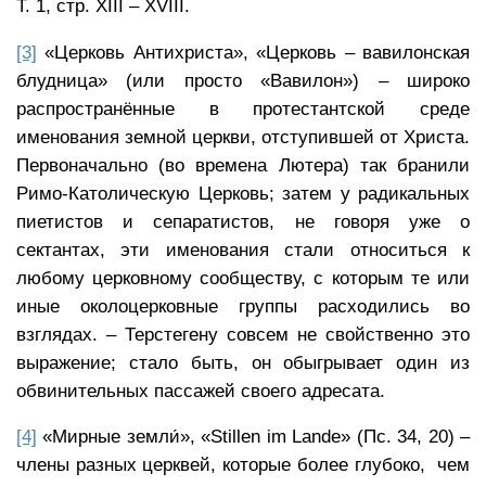
Т. 1, стр. XIII – XVIII.
[3]
«Церковь Антихриста», «Церковь – вавилонская
блудница» (или просто «Вавилон») – широко
распространённые в протестантской среде
именования земной церкви, отступившей от Христа.
Первоначально (во времена Лютера) так бранили
Римо-Католическую Церковь; затем у радикальных
пиетистов и сепаратистов, не говоря уже о
сектантах, эти именования стали относиться к
любому церковному сообществу, с которым те или
иные околоцерковные группы расходились во
взглядах. – Терстегену совсем не свойственно это
выражение; стало быть, он обыгрывает один из
обвинительных пассажей своего адресата.
[4]
«Мирные земли́», «Stillen im Lande» (Пс. 34, 20) –
члены разных церквей, которые более глубоко, чем