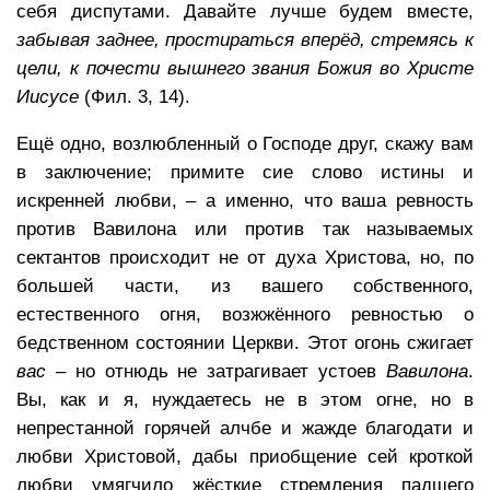
себя диспутами. Давайте лучше будем вместе,
забывая заднее, простираться вперёд, стремясь к
цели, к почести вышнего звания Божия во Христе
Иисусе
(Фил. 3, 14).
Ещё одно, возлюбленный о Господе друг, скажу вам
в заключение; примите сие слово истины и
искренней любви, – а именно, что ваша ревность
против Вавилона или против так называемых
сектантов происходит не от духа Христова, но, по
большей части, из вашего собственного,
естественного огня, возжжённого ревностью о
бедственном состоянии Церкви. Этот огонь сжигает
вас
– но отнюдь не затрагивает устоев
Вавилона
.
Вы, как и я, нуждаетесь не в этом огне, но в
непрестанной горячей алчбе и жажде благодати и
любви Христовой, дабы приобщение сей кроткой
любви умягчило жёсткие стремления падшего