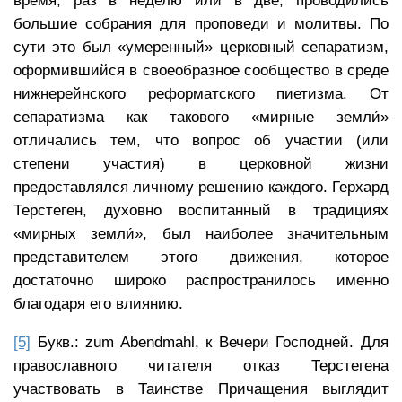
время, раз в неделю или в две, проводились
большие собрания для проповеди и молитвы. По
сути это был «умеренный» церковный сепаратизм,
оформившийся в своеобразное сообщество в среде
нижнерейнского реформатского пиетизма. От
сепаратизма как такового «мирные земли́»
отличались тем, что вопрос об участии (или
степени участия) в церковной жизни
предоставлялся личному решению каждого. Герхард
Терстеген, духовно воспитанный в традициях
«мирных земли́», был наиболее значительным
представителем этого движения, которое
достаточно широко распространилось именно
благодаря его влиянию.
[5]
Букв.: zum Abendmahl, к Вечери Господней. Для
православного читателя отказ Терстегена
участвовать в Таинстве Причащения выглядит