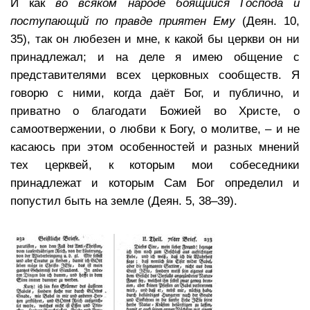
И как
во всяком народе боящийся Господа и
поступающий по правде приятен Ему
(Деян. 10,
35), так он любезен и мне, к какой бы церкви он ни
принадлежал; и на деле я имею общение с
представителями всех церковных сообществ. Я
говорю с ними, когда даёт Бог, и публично, и
приватно о благодати Божией во Христе, о
самоотвержении, о любви к Богу, о молитве, – и не
касаюсь при этом особенностей и разных мнений
тех церквей, к которым мои собеседники
принадлежат и которым Сам Бог определил и
попустил быть на земле (Деян. 5, 38–39).