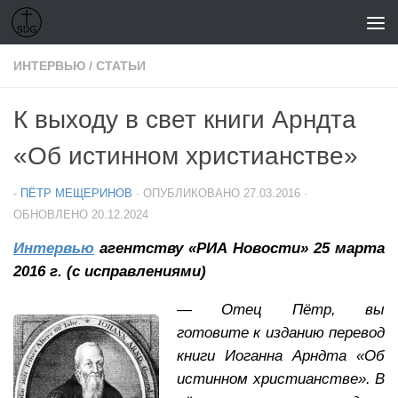
Перейти к содержимому
ИНТЕРВЬЮ
/
СТАТЬИ
К выходу в свет книги Арндта
«Об истинном христианстве»
-
ПЁТР МЕЩЕРИНОВ
· ОПУБЛИКОВАНО
27.03.2016
·
ОБНОВЛЕНО
20.12.2024
Интервью
агентству «РИА Новости» 25 марта
2016 г. (с исправлениями)
—
Отец Пётр, вы
готовите к изданию перевод
книги Иоганна Арндта «Об
истинном христианстве». В