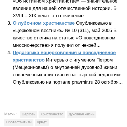
«Об истинном христианстве» — значительное
явление для нашей отечественной истории. В
XVIII – XIX веках это сочинение...
О лубочном христианстве
Опубликовано в
«Церковном вестнике» № 10 (311), май 2005 В
качестве отклика на статью «О повседневном
миссионерстве» я получил от некоей...
Педагогика воцерковления и повседневное
христианство
Интервью с игуменом Петром
(Мещериновым) о внутренней духовной жизни
современных христиан и пастырской педагогике
Опубликовано на портале pravmir.ru 28 октября...
Метки:
Церковь
Христианство
Духовная жизнь
Протестантизм
Арндт