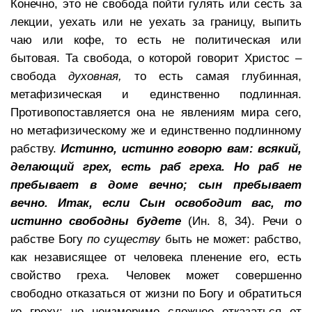
Конечно, это не свобода пойти гулять или сесть за
лекции, уехать или не уехать за границу, выпить
чаю или кофе, то есть не политическая или
бытовая. Та свобода, о которой говорит Христос –
свобода
духовная,
то есть самая глубинная,
метафизическая и единственно подлинная.
Противопоставляется она не явлениям мира сего,
но метафизическому же и единственно подлинному
рабству.
Истинно, истинно говорю вам: всякий,
делающий грех, есть раб греха. Но раб не
пребывает в доме вечно; сын пребывает
вечно. Итак, если Сын освободит вас, то
истинно свободны будете
(Ин. 8, 34). Речи о
рабстве Богу
по существу
быть не может: рабство,
как независящее от человека пленение его, есть
свойство греха. Человек может совершенно
свободно отказаться от жизни по Богу и обратиться
ко греху; но неизмеримо сложнее отказаться от