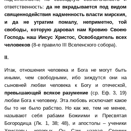
ответственность:
да не вкрадывается под видом
священнодействия надменность власти мирския,
и да не утратим помалу, неприметно, той
свободы, которую даровал нам Кровию Своею
Господь наш Иисус Христос, Освободитель всех
человеков
(8-е правило III Вселенского собора).
II.
Итак, отношения человека и Бога не могут быть
иными, чем свободными, ибо зиждутся они на
сыновней любви человека к Богу и отеческой,
превышающей всякое разумение
(ср. Еф. 3, 19)
любви Бога к человеку. Эта любовь исключает какое
бы то ни было рабство. Но как же, тем не менее,
называют себя рабами Божиими и Пресвятая
Богородица (Лк. 1, 38; 48), и апостолы – ученики
Христовы, которых Он Сам назвал Своими