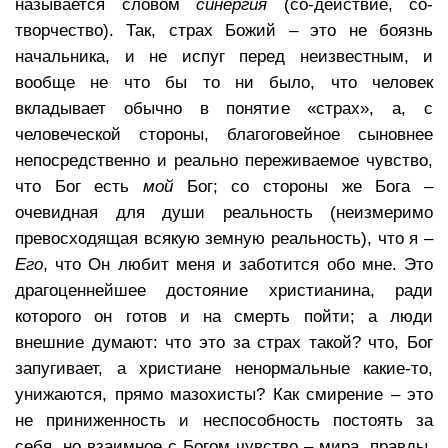
называется словом
синергия
(со-действие, co-
творчество). Так, страх Божий – это не боязнь
начальника, и не испуг перед неизвестным, и
вообще не что бы то ни было, что человек
вкладывает обычно в понятие «страх», а, с
человеческой стороны, благоговейное сыновнее
непосредственно и реально переживаемое чувство,
что Бог есть
мой
Бог; со стороны же Бога –
очевидная для души реальность (неизмеримо
превосходящая всякую земную реальность), что я –
Его
, что Он любит меня и заботится обо мне. Это
драгоценнейшее достояние христианина, ради
которого он готов и на смерть пойти; а люди
внешние думают: что это за страх такой? что, Бог
запугивает, а христиане ненормальные какие-то,
унижаются, прямо мазохисты? Как смирение – это
не приниженность и неспособность постоять за
себя, но взаимное с Богом чувство – мира, правды,