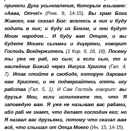
приняли Духа усыновления, Которым взываем:
«Авва, Отче!»
(Рим. 8, 14-15).
Вы храм Бога
Живого, как сказал Бог: вселюсь в них и буду
ходить в них; и буду их Богом, и они будут
Моим народом… И буду вам Отцом, и вы
будете Моими сынами и дщерями, говорит
Господь Вседержитель
(1 Кор. 6, 16, 18).
Посему
ты уже не раб, но сын; а если сын, то и
наследник Божий через Иисуса Христа
(Гал. 4,
7).
Итак стойте в свободе, которую даровал
нам Христос, и не подвергайтесь опять игу
рабства
(Гал. 5, 1). И Сам Господь говорит:
вы
друзья Мои, если исполняете то, что Я
заповедую вам. Я уже не называю вас рабами,
ибо раб не знает, что делает господин его; но
Я назвал вас друзьями, потому что сказал вам
всё, что слышал от Отца Моего
(Ин. 15, 14-15).