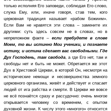
только исполняя Его заповеди, соблюдая Его слово,
служа Ему, или, иначе говоря, став тем, кого
церковная традиция называет «рабом Божиим».
Если Вам не нравятся эти слова – замените их
другими: суть здесь совсем не в словах, но в
непреложном факте –
если пребудете в слове
Моем, то вы истинно Мои ученики, и познаете
истину, и истина сделает вас свободными.
Где
Дух Господень, там свобода
, а где Его нет, там и
свободы нет и быть не может. Обретается же этот
Дух в Христовой Церкви, в которой Он, несмотря на
исторические немощи и несовершенства земного
церковного организма, живёт и действует и спасает
людей от ига рабства и смерти. В Церкви же вовсе
не всё познаётся сразу и рассудочно: очень многое
открывается человеку со временем, с опытом
духовной жизни. К числу этого «многого» относится