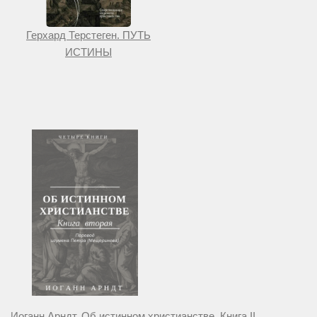
Герхард Терстеген. ПУТЬ
ИСТИНЫ
Иоганн Арндт. Об истинном христианстве. Книга II