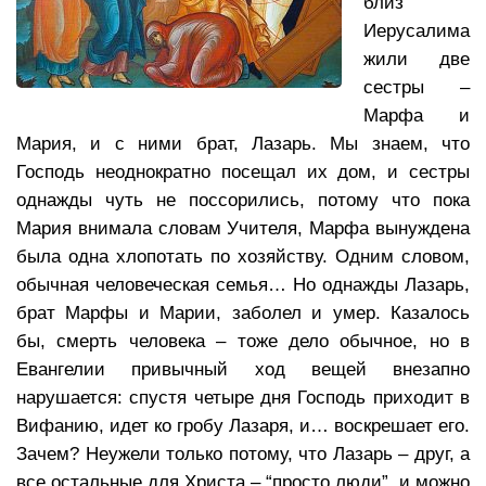
близ
Иерусалима
жили две
сестры –
Марфа и
Мария, и с ними брат, Лазарь. Мы знаем, что
Господь неоднократно посещал их дом, и сестры
однажды чуть не поссорились, потому что пока
Мария внимала словам Учителя, Марфа вынуждена
была одна хлопотать по хозяйству. Одним словом,
обычная человеческая семья… Но однажды Лазарь,
брат Марфы и Марии, заболел и умер. Казалось
бы, смерть человека – тоже дело обычное, но в
Евангелии привычный ход вещей внезапно
нарушается: спустя четыре дня Господь приходит в
Вифанию, идет ко гробу Лазаря, и… воскрешает его.
Зачем? Неужели только потому, что Лазарь – друг, а
все остальные для Христа – “просто люди”, и можно