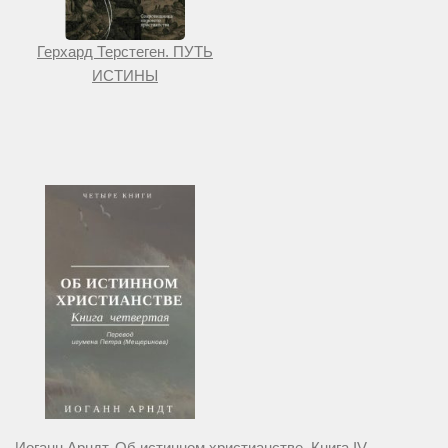
Герхард Терстеген. ПУТЬ
ИСТИНЫ
Иоганн Арндт. Об истинном христианстве. Книга IV