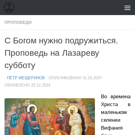
Перейти к содержимому
ПРОПОВЕДИ
С Богом нужно подружиться.
Проповедь на Лазареву
субботу
-
ПЁТР МЕЩЕРИНОВ
· ОПУБЛИКОВАНО
31.03.2007
·
ОБНОВЛЕНО
20.12.2024
Во времена
Христа в
маленьком
селении
Вифания