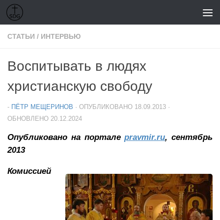
Перейти к содержимому
СТАТЬИ
/
ИНТЕРВЬЮ
Воспитывать в людях
христианскую свободу
-
ПЁТР МЕЩЕРИНОВ
· ОПУБЛИКОВАНО
18.09.2013
·
ОБНОВЛЕНО
20.12.2024
Опубликовано на портале
pravmir.ru
, сентябрь
2013
Комиссией