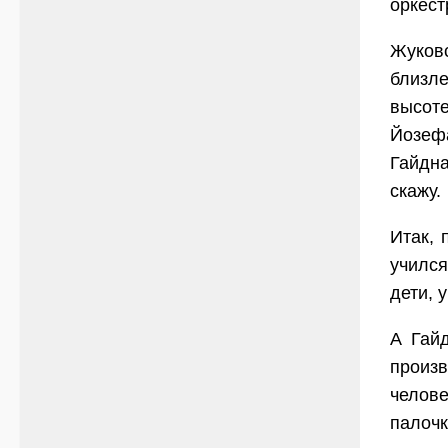
оркест
Жуков
близле
высоте
Йозеф
Гайдна
скажу.
Итак, 
учился
дети, 
А Гайд
произв
челове
палочк