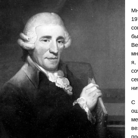
Мн
19
со
б
Ве
мн
я,
со
се
ни
С 
ощ
ме
в
пр