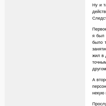
Ну и т
действ
Следст
Первое
я был
было т
заняти
жил в 
точным
другом
А втор
персон
некую 
Прослу