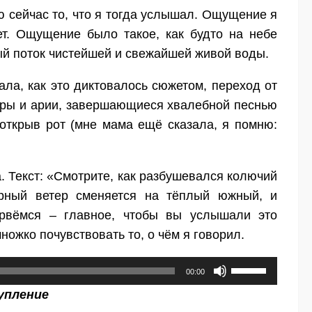
ю сейчас то, что я тогда услышал. Ощущение я
т. Ощущение было такое, как будто на небе
ый поток чистейшей и свежайшей живой воды.
ла, как это диктовалось сюжетом, переход от
хоры и арии, завершающиеся хвалебной песнью
о, открыв рот (мне мама ещё сказала, я помню:
. Текст: «Смотрите, как разбушевался колючий
ерный ветер сменяется на тёплый южный, и
ервёмся – главное, чтобы вы услышали это
ожко почувствовать то, о чём я говорил.
Используйте
00:00
клавиши
упление
вверх/