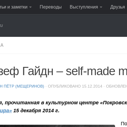
тьи и заметки
Переводы
Выступления
Друзья
ru
КА
зеф Гайдн – self-made 
Н ПЁТР (МЕЩЕРИНОВ)
· ОПУБЛИКОВАНО
15.12.2014
· ОБНОВЛЕ
я, прочитанная в культурном центре «Покровск
ира»
15 декабря 2014 г.
По