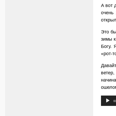
А вот 
очень
открыл
Это бы
зимы к
Богу. 
«рот-т
Давайт
ветер
начин
ошелом
Аудио
0