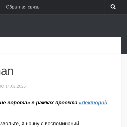
Обратная связь
_
man
НО
14.02.2025
ие ворота» в рамках проекта
«Лекторий
звольте, я начну с воспоминаний.