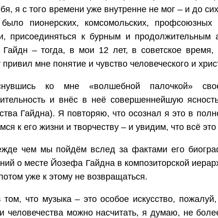
ебя, я с того времени уже внутренне не мог – и до си
 было пионерских, комсомольских, профсоюзных 
и, присоединяться к бурным и продолжительным а
Гайдн – тогда, в мои 12 лет, в советское время,
 привил мне понятие и чувство человеческого и хрис
снувшись ко мне «волшебной палочкой» сво
ительность и внёс в неё совершеннейшую ясность 
ства Гайдна). Я повторяю, что осознал я это в пол
мся к его жизни и творчеству – и увидим, что всё это
ежде чем мы пойдём вслед за фактами его биограф
ний о месте Йозефа Гайдна в композиторской иерарх
потом уже к этому не возвращаться.
 том, что музыка – это особое искусство, пожалуй
и человечества можно насчитать, я думаю, не боле