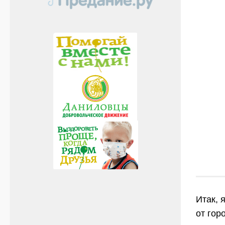
Итак, 
от гор