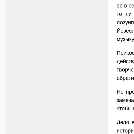
её в с
то ни
лозунг
Йозеф 
музыку
Прико
действ
творче
обрати
Но пр
замеча
чтобы 
Дело в
истори