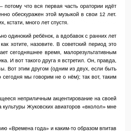
вниз,
 – потому что вся первая часть оратории идёт
чтобы
но обескуражен этой музыкой в свои 12 лет.
увеличить
, кстати, много лет спустя.
или
ьно одинокий ребёнок, а вдобавок с ранних лет
уменьшить
ак хотите, назовите. В советский период это
громкость.
вает сегодняшнее время, малорезультативным
а. И вот такого друга я встретил. Он, правда,
вы. Вот этим другом (одним из двух, если быть
 сегодня мы говорим не о нём); так вот, таким
вящееся неприличным акцентирование на своей
ца культуры Жуковских авиаторов «вколол» мне
рию «Времена года» и каким-то образом впитав