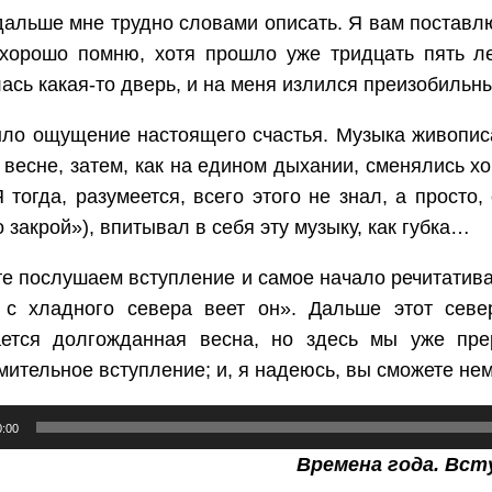
дальше мне трудно словами описать. Я вам поставл
 хорошо помню, хотя прошло уже тридцать пять ле
ась какая-то дверь, и на меня излился преизобильн
ло ощущение настоящего счастья. Музыка живописа
 весне, затем, как на едином дыхании, сменялись 
Я тогда, разумеется, всего этого не знал, а прост
о закрой»), впитывал в себя эту музыку, как губка…
е послушаем вступление и самое начало речитатива
, с хладного севера веет он». Дальше этот сев
ается долгожданная весна, но здесь мы уже пр
ительное вступление; и, я надеюсь, вы сможете немн
плеер
0:00
Времена года. Вст