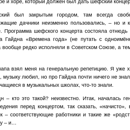
ре и хоре, который должен был дать шефский концер
ский был закрытым городом, там всегда своб
жащие дачники неизменно пользовались, – но и к
. Программа шефского концерта состояла отнюдь 
а Гайдна «Времена года» (не путать с одноимён
 вообще редко исполняли в Советском Союзе, а тем
папа взял меня на генеральную репетицию. Я уже х
, музыку любил, но про Гайдна почти ничего не знал
учащиеся в музыкальных школах, что-то знали.
н – кто это такой? неизвестно. Итак, началась г
едения перед концертом, так сказать, «начисто»,
к – соответствующие работники и такие же «родст
у – и…