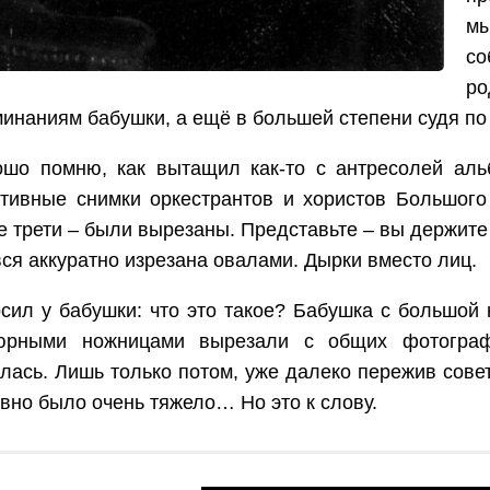
мы
с
ро
инаниям бабушки, а ещё в большей степени судя по 
ошо помню, как вытащил как-то с антресолей ал
тивные снимки оркестрантов и хористов Большого 
 трети – были вырезаны. Представьте – вы держите
вся аккуратно изрезана овалами. Дырки вместо лиц.
сил у бабушки: что это такое? Бабушка с большой н
юрными ножницами вырезали с общих фотограф
лась. Лишь только потом, уже далеко пережив сове
явно было очень тяжело… Но это к слову.