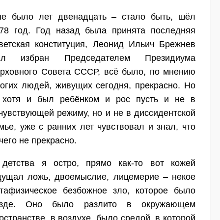
е было лет двенадцать – стало быть, шёл
78 год. Год назад была принята последняя
ветская конституция, Леонид Ильич Брежнев
ыл избран Председателем Президиума
рховного Совета СССР, всё было, по мнению
огих людей, живущих сегодня, прекрасно. Но
 хотя и был ребёнком и рос пусть и не в
чувствующей режиму, но и не в диссидентской
мье, уже с ранних лет чувствовал и знал, что
чего не прекрасно.
детства я остро, прямо как-то вот кожей
ущал ложь, двоемыслие, лицемерие – некое
тафизическое безбожное зло, которое было
езде. Оно было разлито в окружающем
остранстве, в воздухе, было средой, в которой