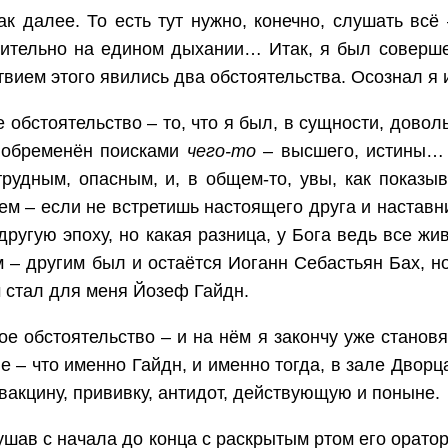
ак далее. То есть тут нужно, конечно, слушать всё
ительно на едином дыхании… Итак, я был совершен
вием этого явились два обстоятельства. Осознал я их
 обстоятельство – то, что я был, в сущности, довол
 обременён поисками
чего-то
– высшего, истины… к
рудным, опасным, и, в общем-то, увы, как показы
ем – если не встретишь настоящего друга и наставник
другую эпоху, но какая разница, у Бога ведь все жи
 – другим был и остаётся Иоганн Себастьян Бах, но
 стал для меня Йозеф Гайдн.
ое обстоятельство – и на нём я закончу уже стано
е – что именно Гайдн, и именно тогда, в зале Двор
вакцину, прививку, антидот, действующую и поныне.
шав с начала до конца с раскрытым ртом его орато