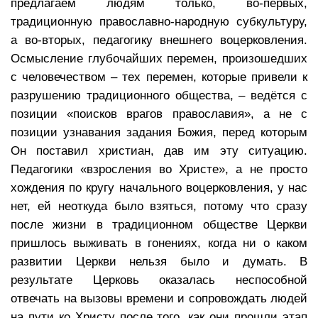
предлагаем людям только, во-первых,
традиционную православно-народную субкультуру,
а во-вторых, педагогику внешнего воцерковления.
Осмысление глубочайших перемен, произошедших
с человечеством – тех перемен, которые привели к
разрушению традиционного общества, – ведётся с
позиции «поисков врагов православия», а не с
позиции узнавания задания Божия, перед которым
Он поставил христиан, дав им эту ситуацию.
Педагогики «взросления во Христе», а не просто
хождения по кругу начального воцерковления, у нас
нет, ей неоткуда было взяться, потому что сразу
после жизни в традиционном обществе Церкви
пришлось выживать в гонениях, когда ни о каком
развитии Церкви нельзя было и думать. В
результате Церковь оказалась неспособной
отвечать на вызовы времени и сопровождать людей
на пути ко Христу после того, как они прошли этап