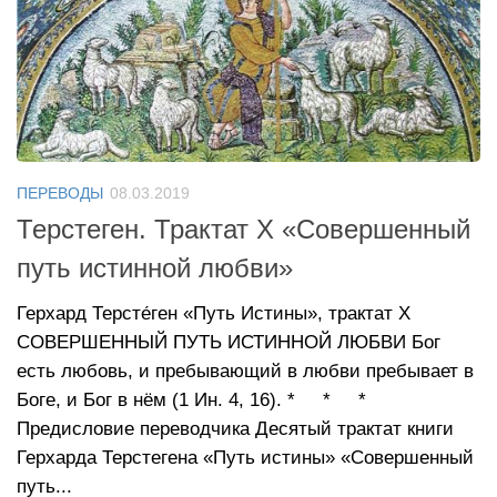
ПЕРЕВОДЫ
08.03.2019
Терстеген. Трактат X «Совершенный
путь истинной любви»
Герхард Терсте́ген «Путь Истины», трактат X
СОВЕРШЕННЫЙ ПУТЬ ИСТИННОЙ ЛЮБВИ Бог
есть любовь, и пребывающий в любви пребывает в
Боге, и Бог в нём (1 Ин. 4, 16). * * *
Предисловие переводчика Десятый трактат книги
Герхарда Терстегена «Путь истины» «Совершенный
путь...