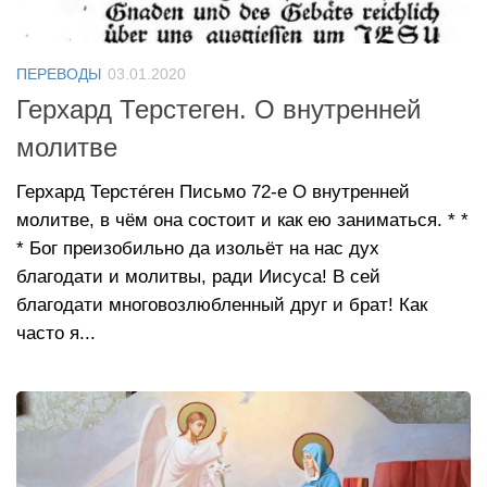
ПЕРЕВОДЫ
03.01.2020
Герхард Терстеген. О внутренней
молитве
Герхард Терсте́ген Письмо 72-е О внутренней
молитве, в чём она состоит и как ею заниматься. * *
* Бог преизобильно да изольёт на нас дух
благодати и молитвы, ради Иисуса! В сей
благодати многовозлюбленный друг и брат! Как
часто я...