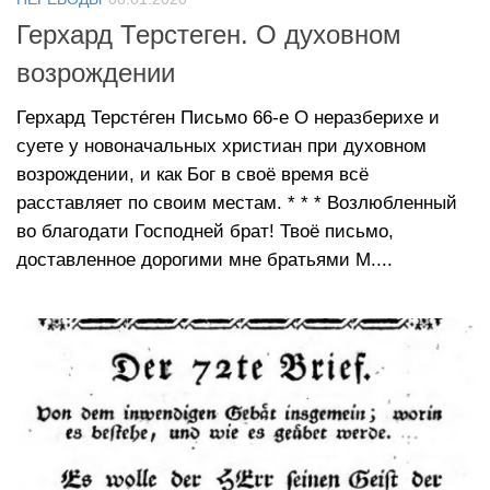
Герхард Терстеген. О духовном
возрождении
Герхард Терсте́ген Письмо 66-е О неразберихе и
суете у новоначальных христиан при духовном
возрождении, и как Бог в своё время всё
расставляет по своим местам. * * * Возлюбленный
во благодати Господней брат! Твоё письмо,
доставленное дорогими мне братьями М....