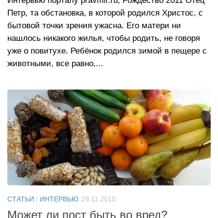
Интервью порталу pravmir.ru, Рождество 2011 Отец
Петр, та обстановка, в которой родился Христос, с
бытовой точки зрения ужасна. Его матери ни
нашлось никакого жилья, чтобы родить, не говоря
уже о повитухе. Ребёнок родился зимой в пещере с
животными, все равно,...
СТАТЬИ
/
ИНТЕРВЬЮ
29.11.2010
Может ли пост быть во вред?