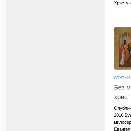
Христу».
СТАТЬИ
Без м
христ
Опублик
2010 Бу
милосерд
Евангел