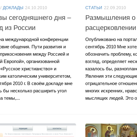
/
ДОКЛАДЫ
24.10.2010
СТАТЬИ
22.09.2010
ы сегодняшнего дня –
Размышления о
д из России
расцерковлении
на международной конференции
Опубликовано на портале
овие общения. Пути развития и
сентябрь 2010 Мне хот
оприкосновения между Россией и
обозначить проблему, ко
й Европой», организованной
взгляд, определяет нес
«Русское христианство» и
казалось бы, разноплан
им католическим университетом,
Явления эти следующие
тября 2010 г. В своём докладе мне
отрицательное отношен
ь бы несколько расширить угол
многих искренних, нрав
а темы,...
мыслящих людей. Это о