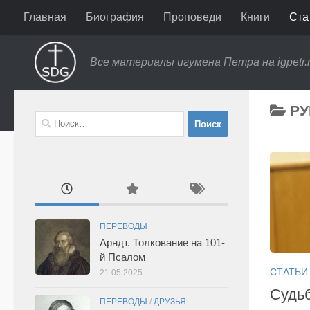
Главная
Биография
Проповеди
Книги
Ста
Перейти к содержимому
Все материалы игумена Петра на igpetr.
РУ
Найти:
ПЕРЕВОДЫ
Арндт. Толкование на 101-
й Псалом
СТАТЬИ
21.05.2025
Судь
ПЕРЕВОДЫ
/
ДРУЗЬЯ