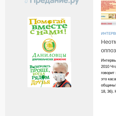
ИНТЕР
Неот
оппо
Интервь
2010 Чт
говорит
это кас
общины?
18, 36).