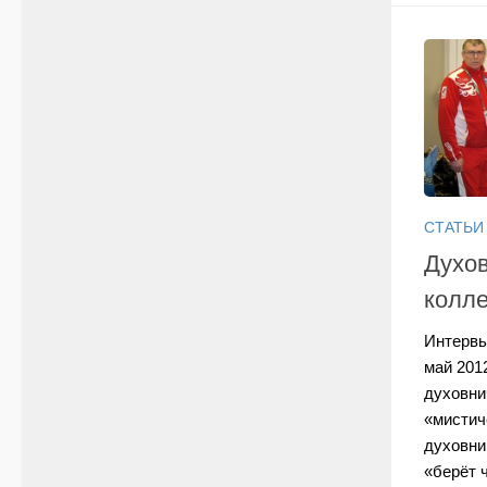
СТАТЬИ
Духов
колле
Интервь
май 201
духовни
«мистиче
духовни
«берёт ч