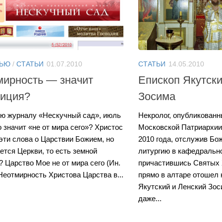
ВЬЮ
/
СТАТЬИ
01.07.2010
СТАТЬИ
14.05.2010
мирность — значит
Епископ Якутски
зиция?
Зосима
ю журналу «Нескучный сад», июль
Некролог, опубликован
о значит «не от мира сего»? Христос
Московской Патриархии,
 эти слова о Царствии Божием, но
2010 года, отслужив Б
ается Церкви, то есть земной
литургию в кафедральн
 Царство Мое не от мира сего (Ин.
причастившись Святых 
 Неотмирность Христова Царства в...
прямо в алтаре отошел 
Якутский и Ленский Зо
даже...