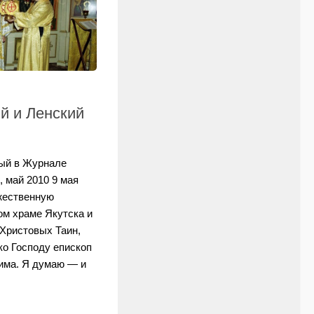
й и Ленский
ный в Журнале
 май 2010 9 мая
ожественную
ом храме Якутска и
Христовых Таин,
ко Господу епископ
сима. Я думаю — и