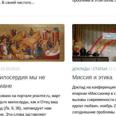
проблемы в этой области
 В своей чистоте...
22.03.2010
ДОКЛАДЫ
/
СТАТЬИ
27.1
илосердия мы не
Миссия и этика
иане
Доклад на конференции
епархии «Миссионер в с
овано на портале pravmir.ru, март
вызовы современности 
дьте милосерды, как и Отец ваш
идеал любви», ноябрь 
 (Лк. 6, 36), заповедует нам
сегодняшние проблемы 
ие. Эти слова заставляют