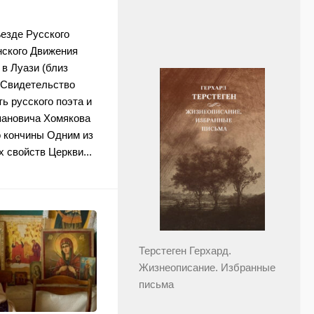
езде Русского
нского Движения
 в Луази (близ
«Свидетельство
ь русского поэта и
пановича Хомякова
о кончины Одним из
 свойств Церкви...
Терстеген Герхард.
Жизнеописание. Избранные
письма