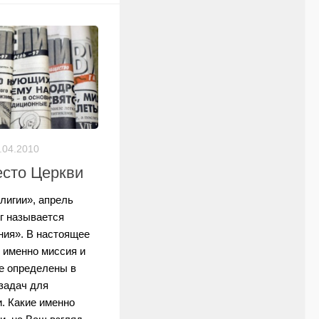
.04.2010
есто Церкви
лигии», апрель
г называется
ия». В настоящее
 именно миссия и
е определены в
задач для
. Какие именно