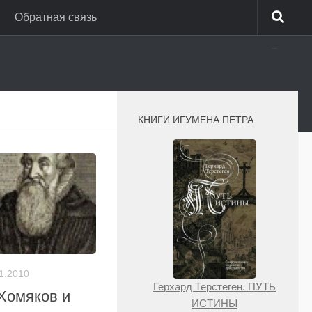
Обратная связь
_
КНИГИ ИГУМЕНА ПЕТРА
1.2010
Герхард Терстеген. ПУТЬ
Хомяков и
ИСТИНЫ