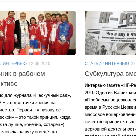
/
ИНТЕРВЬЮ
12.05.2010
СТАТЬИ
/
ИНТЕРВЬЮ
22
ник в рабочем
Субкультура вм
ктиве
Интервью газете «НГ-Ре
2010 Одна из Ваших кни
ю для журнала «Нескучный сад»,
«Проблемы воцерковлен
2 Есть две точки зрения на
время в Русской Церкви
чество. Первая – я назову её
массовое воцерковлени
ской» – это такой принцип, когда
качестве приоритетных 
к (а лучше, конечно, «старец»)
церковной деятельности
еловека за руку и ведёт ко