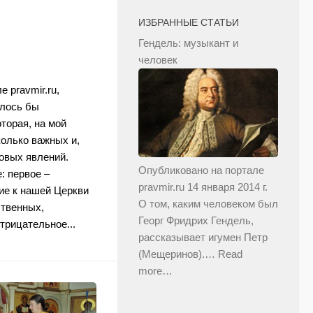
ИЗБРАННЫЕ СТАТЬИ
Гендель: музыкант и
человек
 pravmir.ru,
елось бы
торая, на мой
колько важных и,
овых явлений.
Опубликовано на портале
: первое –
pravmir.ru 14 января 2014 г.
ие к нашей Церкви
О том, каким человеком был
ственных,
Георг Фридрих Гендель,
трицательное...
рассказывает игумен Петр
(Мещеринов).…
Read
more…