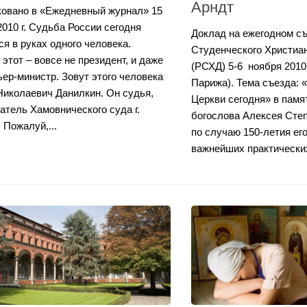
Арндт
овано в «Ежедневный журнал» 15
2010 г. Судьба России сегодня
Доклад на ежегодном съ
ся в руках одного человека.
Студенческого Христиа
этот – вовсе не президент, и даже
(РСХД) 5-6 ноября 2010
ьер-министр. Зовут этого человека
Парижа). Тема съезда: 
Николаевич Данилкин. Он судья,
Церкви сегодня» в памят
атель Хамовнического суда г.
богослова Алексея Сте
 Пожалуй,...
по случаю 150-летия ег
важнейших практических