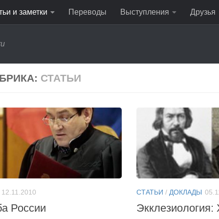
тьи и заметки
Переводы
Выступления
Друзья
ru
БРИКА:
СТАТЬИ
12.11.2010
СТАТЬИ
/
ДОКЛАДЫ
05.1
ба России
Экклезиология: 