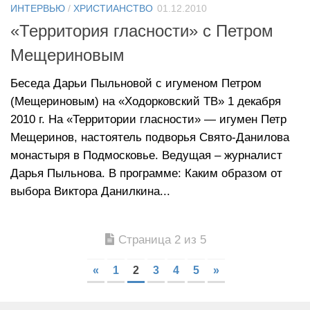
ИНТЕРВЬЮ
/
ХРИСТИАНСТВО
01.12.2010
«Территория гласности» с Петром
Мещериновым
Беседа Дарьи Пыльновой с игуменом Петром
(Мещериновым) на «Ходорковский ТВ» 1 декабря
2010 г. На «Территории гласности» — игумен Петр
Мещеринов, настоятель подворья Свято-Данилова
монастыря в Подмосковье. Ведущая – журналист
Дарья Пыльнова. В программе: Каким образом от
выбора Виктора Данилкина...
Страница 2 из 5
«
1
2
3
4
5
»