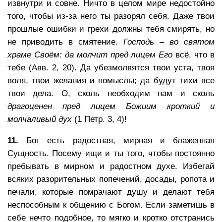
извнутри и совне. Ничто в целом мире недостойно
того, чтобы из-за него ты разорял себя. Даже твои
прошлые ошибки и грехи должны тебя смирять, но
не приводить в смятение.
Господь – во святом
храме Своём: да молчит пред лицем Его
всё, что в
тебе (Авв. 2, 20). Да убезмолвятся твои уста, твоя
воля, твои желания и помыслы; да будут тихи все
твои дела. О, сколь необходим нам и сколь
драгоценен пред лицем Божиим
кроткий и
молчаливый дух
(1 Петр. 3, 4)!
11.
Бог есть радостная, мирная и блаженная
Сущность. Посему ищи и ты того, чтобы постоянно
пребывать в мирном и радостном духе. Избегай
всяких разорительных попечений, досады, ропота и
печали, которые помрачают душу и делают тебя
неспособным к общению с Богом. Если заметишь в
себе нечто подобное, то мягко и кротко отстранись