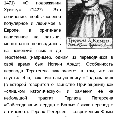
1471) «О подражании
Христу» (1427). Это
сочинение, необыкновенно
популярное и любимое в
Европе, в оригинале
написанное на латыни,
многократно переводилось
на немецкий язык и до
Терстегена (например, одним из переводчиков в
своё время был Иоганн Арндт). Особенность
перевода Терстегена заключается в том, что он
опустил 4-ю, заключительную книгу «Подражания»
(в которой говорится о Таинстве Причащения) как
«слишком католическую» и заменил её на
небольшой трактат Герлаха Петерсена
«Собеседования сердца с Богом» (также перевод с
латинского). Герлах Петерсен – современник Фомы