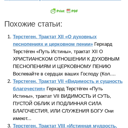
Похожие статьи:
Терстеген. Трактат XII «О духовных
песнопениях и церковном пении»
Герхард
Терсте́ген «Путь Истины», трактат XII О
ХРИСТИАНСКОМ ОТНОШЕНИИ К ДУХОВНЫМ
ПЕСНОПЕНИЯМ И ЦЕРКОВНОМУ ПЕНИЮ
Воспевайте в сердцах ваших Господу (Кол....
Терстеген. Трактат VII «Видимость и сущность
благочестия»
Герхард Терсте́ген «Путь
Истины», трактат VII ВИДИМОСТЬ И СУТЬ,
ПУСТОЙ ОБЛИК И ПОДЛИННАЯ СИЛА
БЛАГОЧЕСТИЯ, ИЛИ СЛУЖЕНИЯ БОГУ Они
имеют...
Терстеген. Трактат VIII «Истинная мудрость,