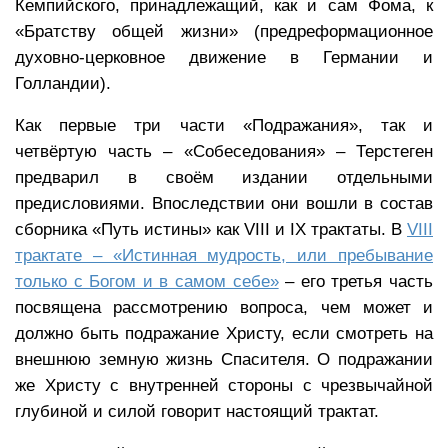
Кемпийского, принадлежащий, как и сам Фома, к
«Братству общей жизни» (предреформационное
духовно-церковное движение в Германии и
Голландии).
Как первые три части «Подражания», так и
четвёртую часть – «Собеседования» – Терстеген
предварил в своём издании отдельными
предисловиями. Впоследствии они вошли в состав
сборника «Путь истины» как VIII и IX трактаты. В
VIII
трактате – «Истинная мудрость, или пребывание
только с Богом и в самом себе»
– его третья часть
посвящена рассмотрению вопроса, чем может и
должно быть подражание Христу, если смотреть на
внешнюю земную жизнь Спасителя. О подражании
же Христу с внутренней стороны с чрезвычайной
глубиной и силой говорит настоящий трактат.