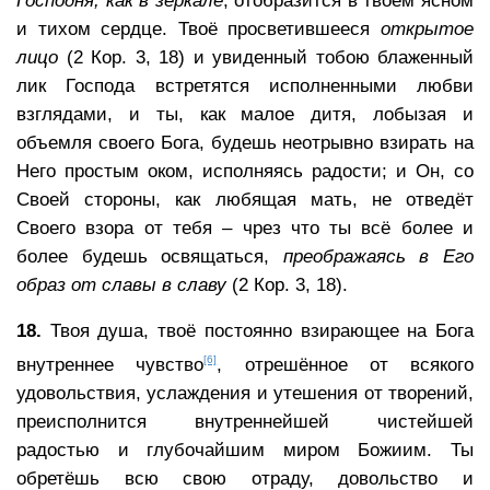
Господня,
как в зеркале
, отобразится в твоём ясном
и тихом сердце. Твоё просветившееся
открытое
лицо
(2 Кор. 3, 18) и увиденный тобою блаженный
лик Господа встретятся исполненными любви
взглядами, и ты, как малое дитя, лобызая и
объемля своего Бога, будешь неотрывно взирать на
Него простым оком, исполняясь радости; и Он, со
Своей стороны, как любящая мать, не отведёт
Своего взора от тебя – чрез что ты всё более и
более будешь освящаться,
преображаясь в Его
образ от славы в славу
(2 Кор. 3, 18).
18.
Твоя душа, твоё постоянно взирающее на Бога
[6]
внутреннее чувство
, отрешённое от всякого
удовольствия, услаждения и утешения от творений,
преисполнится внутреннейшей чистейшей
радостью и глубочайшим миром Божиим. Ты
обретёшь всю свою отраду, довольство и