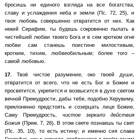
бросишь ни единого взгляда на все богатства,
славу и услаждения неба и земли (Пс. 72, 25), и
твоя любовь совершенно отвратится от них. Как
некий Серафим, ты будешь сокровенно пылать в
чистейшей любви твоего Бога и в сем кротком огне
любви сам станешь поистине милостивым,
кротким, тихим, любвеобильным; более того –
самой любовью.
17.
Твоё чистое разумение, око твоей души,
отвратится от всего, что не есть Бог и Божие и
просветится, укрепится и возвысится в духе светом
вечной Премудрости, дабы тебе, подобно Херувиму,
преклоненно предстоять и созерцать лице Божие,
Саму Премудрость,
чистое зеркало действия
Божия
(Прем. 7, 26). В этом свете познаешь ты свет
(Пс. 35, 10), то есть истину; и именно сия
слава