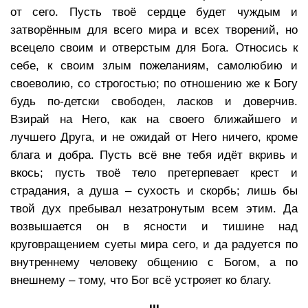
от сего. Пусть твоё сердце будет чуждым и
затворённым для всего мира и всех творений, но
всецело своим и отверстым для Бога. Относись к
себе, к своим злым пожеланиям, самолюбию и
своеволию, со строгостью; по отношению же к Богу
будь по-детски свободен, ласков и доверчив.
Взирай на Него, как на своего ближайшего и
лучшего Друга, и не ожидай от Него ничего, кроме
блага и добра. Пусть всё вне тебя идёт вкривь и
вкось; пусть твоё тело претерпевает крест и
страдания, а душа – сухость и скорбь; лишь бы
твой дух пребывал незатронутым всем этим. Да
возвышается он в ясности и тишине над
круговращением суеты мира сего, и да радуется по
внутреннему человеку общению с Богом, а по
внешнему – тому, что Бог всё устрояет ко благу.