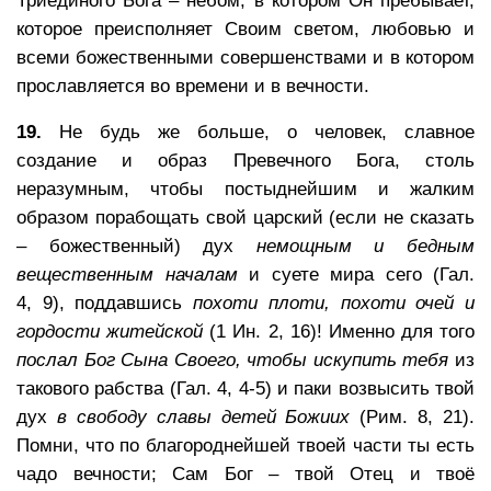
Триединого Бога – небом, в котором Он пребывает,
которое преисполняет Своим светом, любовью и
всеми божественными совершенствами и в котором
прославляется во времени и в вечности.
19.
Не будь же больше, о человек, славное
создание и образ Превечного Бога, столь
неразумным, чтобы постыднейшим и жалким
образом порабощать свой царский (если не сказать
– божественный) дух
немощным и бедным
вещественным началам
и суете мира сего (Гал.
4, 9), поддавшись
похоти плоти, похоти очей и
гордости житейской
(1 Ин. 2, 16)! Именно для того
послал Бог Сына Своего, чтобы искупить тебя
из
такового рабства (Гал. 4, 4-5) и паки возвысить твой
дух
в свободу славы детей Божиих
(Рим. 8, 21).
Помни, что по благороднейшей твоей части ты есть
чадо вечности; Сам Бог – твой Отец и твоё