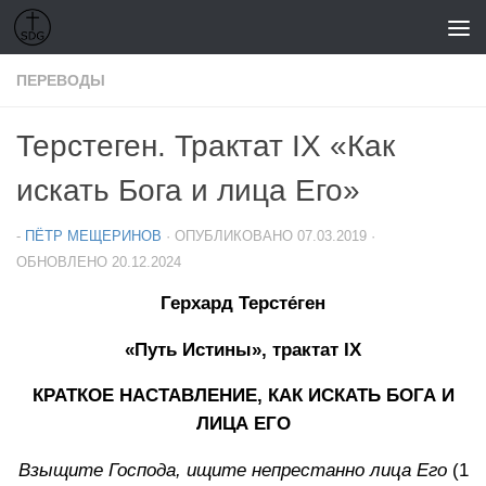
Перейти к содержимому
ПЕРЕВОДЫ
Терстеген. Трактат IX «Как
искать Бога и лица Его»
-
ПЁТР МЕЩЕРИНОВ
· ОПУБЛИКОВАНО
07.03.2019
·
ОБНОВЛЕНО
20.12.2024
Герхард Терсте́ген
«Путь Истины», трактат IX
КРАТКОЕ НАСТАВЛЕНИЕ, КАК ИСКАТЬ БОГА И
ЛИЦА ЕГО
Взыщите Господа,
ищите непрестанно лица Его
(1