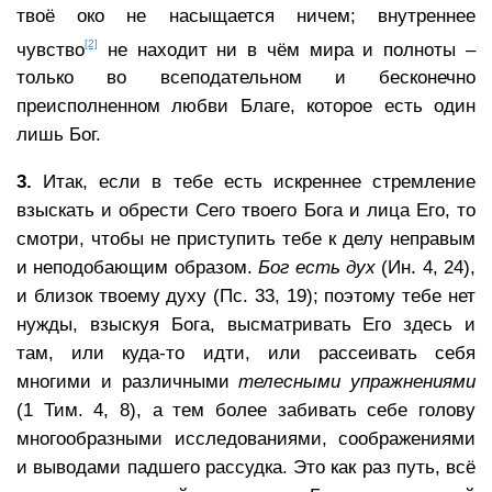
твоё око не насыщается ничем; внутреннее
[2]
чувство
не находит ни в чём мира и полноты –
только во всеподательном и бесконечно
преисполненном любви Благе, которое есть один
лишь Бог.
3.
Итак, если в тебе есть искреннее стремление
взыскать и обрести Сего твоего Бога и лица Его, то
смотри, чтобы не приступить тебе к делу неправым
и неподобающим образом.
Бог есть дух
(Ин. 4, 24),
и близок твоему духу (Пс. 33, 19); поэтому тебе нет
нужды, взыскуя Бога, высматривать Его здесь и
там, или куда-то идти, или рассеивать себя
многими и различными
телесными упражнениями
(1 Тим. 4, 8), а тем более забивать себе голову
многообразными исследованиями, соображениями
и выводами падшего рассудка. Это как раз путь, всё