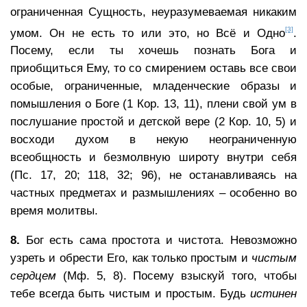
ограниченная Сущность, неуразумеваемая никаким
[3]
умом. Он не есть то или это, но Всё и Одно
.
Посему, если ты хочешь познать Бога и
приобщиться Ему, то со смирением оставь все свои
особые, ограниченные, младенческие образы и
помышления о Боге (1 Кор. 13, 11), плени свой ум в
послушание простой и детской вере (2 Кор. 10, 5) и
восходи духом в некую неограниченную
всеобщность и безмолвную широту внутри себя
(Пс. 17, 20; 118, 32; 96), не останавливаясь на
частных предметах и размышлениях – особенно во
время молитвы.
8.
Бог есть сама простота и чистота. Невозможно
узреть и обрести Его, как только простым и
чистым
сердцем
(Мф. 5, 8). Посему взыскуй того, чтобы
тебе всегда быть чистым и простым. Будь
истинен