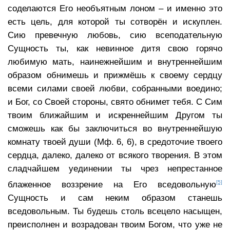
соделаются Его необъятным лоном – и именно это
есть цель, для которой ты сотворён и искуплен.
Сию превечную любовь, сию всеподательную
Сущность ты, как невинное дитя свою горячо
любимую мать, наинежнейшим и внутреннейшим
образом обнимешь и прижмёшь к своему сердцу
всеми силами своей любви, собранными воедино;
и Бог, со Своей стороны, свято обнимет тебя. С Сим
твоим ближайшим и искреннейшим Другом ты
сможешь как бы заключиться во внутреннейшую
комнату твоей души (Мф. 6, 6), в средоточие твоего
сердца, далеко, далеко от всякого творения. В этом
сладчайшем уединении ты чрез непрестанное
[5]
блаженное воззрение на Его вседовольную
Сущность и сам неким образом станешь
вседовольным. Ты будешь столь всецело насыщен,
преисполнен и возрадован твоим Богом, что уже не