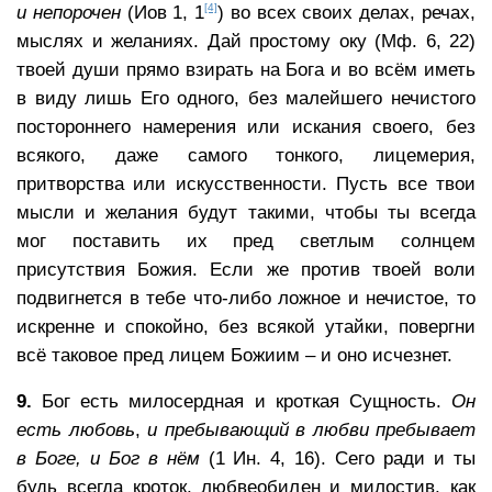
[4]
и непорочен
(Иов 1, 1
) во всех своих делах, речах,
мыслях и желаниях. Дай простому оку (Мф. 6, 22)
твоей души прямо взирать на Бога и во всём иметь
в виду лишь Его одного, без малейшего нечистого
постороннего намерения или искания своего, без
всякого, даже самого тонкого, лицемерия,
притворства или искусственности. Пусть все твои
мысли и желания будут такими, чтобы ты всегда
мог поставить их пред светлым солнцем
присутствия Божия. Если же против твоей воли
подвигнется в тебе что-либо ложное и нечистое, то
искренне и спокойно, без всякой утайки, повергни
всё таковое пред лицем Божиим – и оно исчезнет.
9.
Бог есть милосердная и кроткая Сущность.
Он
есть любовь
,
и пребывающий в любви пребывает
в Боге, и Бог в нём
(1 Ин. 4, 16). Сего ради и ты
будь всегда кроток, любвеобилен и милостив, как