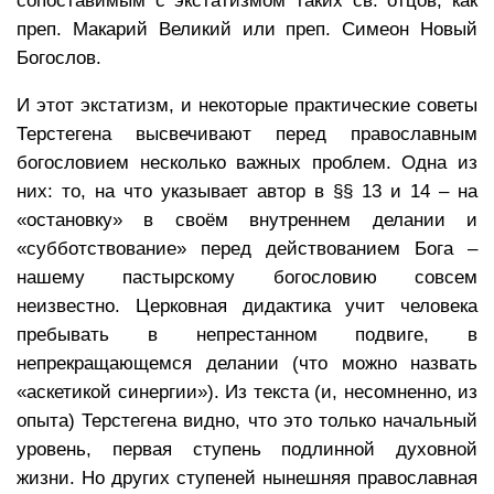
сопоставимым с экстатизмом таких св. отцов, как
преп. Макарий Великий или преп. Симеон Новый
Богослов.
И этот экстатизм, и некоторые практические советы
Терстегена высвечивают перед православным
богословием несколько важных проблем. Одна из
них: то, на что указывает автор в §§ 13 и 14 – на
«остановку» в своём внутреннем делании и
«субботствование» перед действованием Бога –
нашему пастырскому богословию совсем
неизвестно. Церковная дидактика учит человека
пребывать в непрестанном подвиге, в
непрекращающемся делании (что можно назвать
«аскетикой синергии»). Из текста (и, несомненно, из
опыта) Терстегена видно, что это только начальный
уровень, первая ступень подлинной духовной
жизни. Но других ступеней нынешняя православная