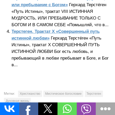
или пребывание с Богом»
Герхард Терсте́ген
«Путь Истины», трактат VIII ИСТИННАЯ
МУДРОСТЬ, ИЛИ ПРЕБЫВАНИЕ ТОЛЬКО С
БОГОМ И В САМОМ СЕБЕ «Помышляй, что в...
Терстеген. Трактат X «Совершенный путь
истинной любви»
Герхард Терсте́ген «Путь
Истины», трактат X СОВЕРШЕННЫЙ ПУТЬ
ИСТИННОЙ ЛЮБВИ Бог есть любовь, и
пребывающий в любви пребывает в Боге, и Бог
в...
Метки:
Христианство
Мистическое богословие
Терстеген
Духовная жизнь